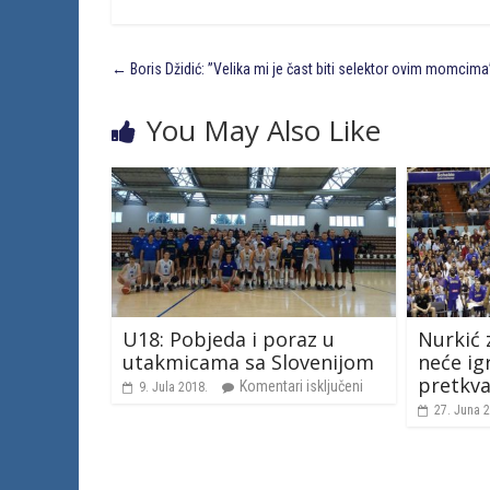
←
Boris Džidić: ”Velika mi je čast biti selektor ovim momcima
You May Also Like
U18: Pobjeda i poraz u
Nurkić 
utakmicama sa Slovenijom
neće ig
pretkva
Komentari isključeni
9. Jula 2018.
27. Juna 