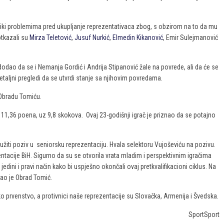
liki problemima pred ukupljanje reprezentativaca zbog, s obzirom na to da mu
otkazali su
Mirza Teletović
,
Jusuf Nurkić
,
Elmedin Kikanović
, Emir Sulejmanović
dodao da se i Nemanja Gordić i Andrija Stipanović žale na povrede, ali da će se
detaljni pregledi da se utvrdi stanje sa njihovim povredama.
 Obradu Tomiću.
11,36 poena, uz 9,8 skokova. Ovaj 23-godišnji igrač je priznao da se potajno
žiti poziv u seniorsku reprezentaciju. Hvala selektoru Vujoševiću na pozivu.
entacije BiH. Sigurno da su se otvorila vrata mladim i perspektivnim igračima
edini i pravi način kako bi uspješno okončali ovaj pretkvalifikacioni ciklus. Na
kao je Obrad Tomić.
tsko prvenstvo, a protivnici naše reprezentacije su Slovačka, Armenija i Švedska.
SportSport