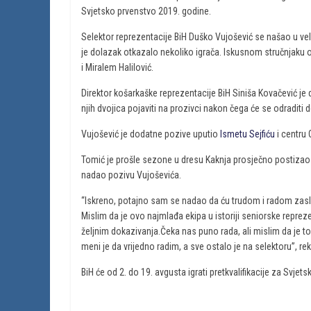
Svjetsko prvenstvo 2019. godine.
Selektor reprezentacije BiH Duško Vujošević se našao u ve
je dolazak otkazalo nekoliko igrača. Iskusnom stručnjaku 
i Miralem Halilović.
Direktor košarkaške reprezentacije BiH Siniša Kovačević je 
njih dvojica pojaviti na prozivci nakon čega će se odraditi 
Vujošević je dodatne pozive uputio
Ismetu Sejfiću
i centru
Tomić je prošle sezone u dresu Kaknja prosječno postizao 
nadao pozivu Vujoševića.
“Iskreno, potajno sam se nadao da ću trudom i radom zaslu
Mislim da je ovo najmlađa ekipa u istoriji seniorske reprez
željnim dokazivanja.Čeka nas puno rada, ali mislim da je to j
meni je da vrijedno radim, a sve ostalo je na selektoru”, re
BiH će od 2. do 19. avgusta igrati pretkvalifikacije za Svje