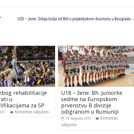
”
U20 – žene: Srbija bolja od BiH u prijateljskom dvomeču u Beogradu
zbog rehabilitacije
U18 – žene: Bh. juniorke
rati u
sedme na Europskom
lifikacijama za SP
prvenstvu B divizije
odigranom u Rumuniji
Komentari isključeni
2017.
Komentari
10. Augusta 2015.
isključeni