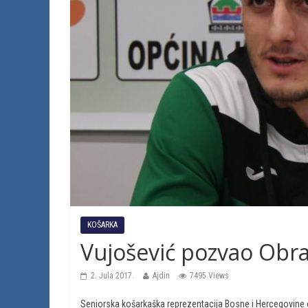
KOŠARKA
Vujošević pozvao Obra
2. Jula 2017.
Ajdin
7495 Views
Seniorska košarkaška reprezentacija Bosne i Hercegovine ok