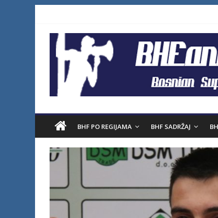
BHF PO REGIJAMA
BHF SADRŽAJ
BH