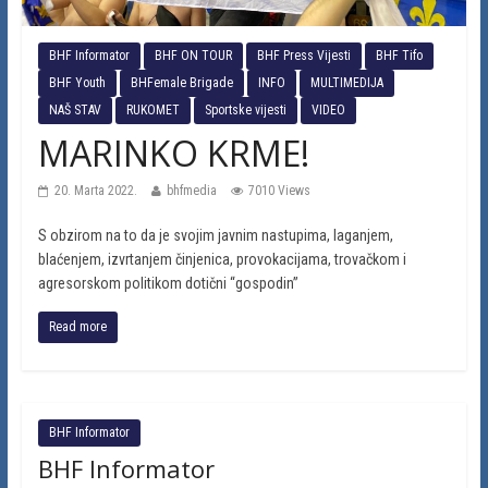
BHF Informator
BHF ON TOUR
BHF Press Vijesti
BHF Tifo
BHF Youth
BHFemale Brigade
INFO
MULTIMEDIJA
NAŠ STAV
RUKOMET
Sportske vijesti
VIDEO
MARINKO KRME!
20. Marta 2022.
bhfmedia
7010 Views
S obzirom na to da je svojim javnim nastupima, laganjem,
blaćenjem, izvrtanjem činjenica, provokacijama, trovačkom i
agresorskom politikom dotični “gospodin”
Read more
BHF Informator
BHF Informator