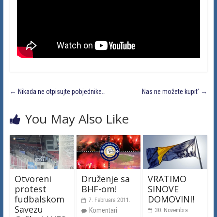
←
Nikada ne otpisujte pobjednike…
Nas ne možete kupit’
→
You May Also Like
Otvoreni
Druženje sa
VRATIMO
protest
BHF-om!
SINOVE
fudbalskom
DOMOVINI!
7. Februara 2011.
Savezu
Komentari
30. Novembra