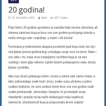
INFO
20 godina!
20. Decembra 2020.
Ajdin
6071 Views
Prije tačno 20 godina spontano je nastala tada veoma skromna, ali
iskrena zamisao koja je kroz sve ove godine postojanja izrasla u
nešto mnogo više i vrijednije, u način i stil života!
Formirana je jedinstvena skupina posebnih ljudi koju veže isti cilj i
ista ljubav prema ljudima koji ostavljaju svoje srce na teren. Kako i
oni, tako i mi, naša srca ostavljamo na tribini koja je za nas
svetinja i dom gdje iskreno cijelim bićem pokazujemo našu strast,
ljubav i podršku.
Iako nas često prikazuju lošim i često u nama vide samo mane, a
lako zaboravljaju svaki trud i znoj i svaku suzu uloženu u jedno
ovakvo bratstvo, mi smo unatoč tome kroz sve ove godine rušili
svake predrasude, stereotipe i barijere, te postavljali svoje
standarde i pravila na taj način dokazujući našu lojalnost,
iskrenost, strastvenost koja je prepoznata širom svijeta!