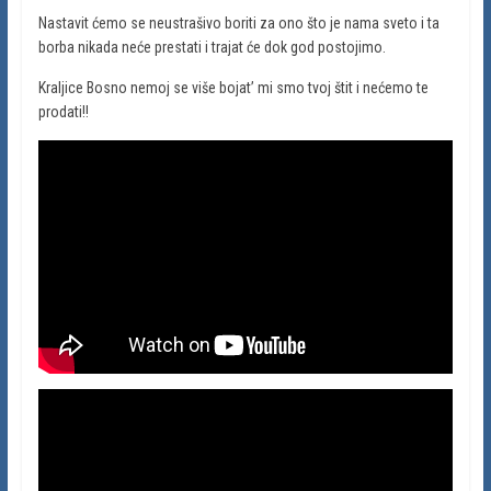
Nastavit ćemo se neustrašivo boriti za ono što je nama sveto i ta
borba nikada neće prestati i trajat će dok god postojimo.
Kraljice Bosno nemoj se više bojat’ mi smo tvoj štit i nećemo te
prodati!!