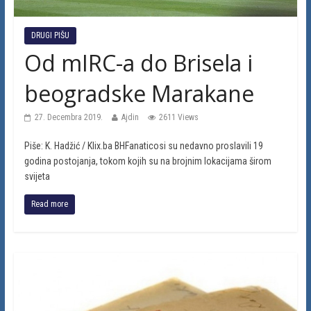
DRUGI PIŠU
Od mIRC-a do Brisela i
beogradske Marakane
27. Decembra 2019.
Ajdin
2611 Views
Piše: K. Hadžić / Klix.ba BHFanaticosi su nedavno proslavili 19
godina postojanja, tokom kojih su na brojnim lokacijama širom
svijeta
Read more