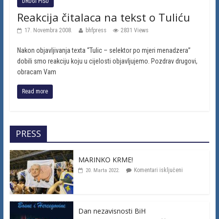
DRUGI PIŠU
Reakcija čitalaca na tekst o Tuliću
17. Novembra 2008.
bhfpress
2831 Views
Nakon objavljivanja texta “Tulic – selektor po mjeri menadzera”
dobili smo reakciju koju u cijelosti objavljujemo. Pozdrav drugovi,
obracam Vam
Read more
PRESS
MARINKO KRME!
Komentari isključeni
20. Marta 2022.
Dan nezavisnosti BiH