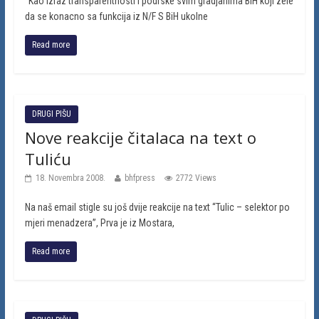
“Kao izraz transparentnosti i podrske svim gradjanima BiH koji zele
da se konacno sa funkcija iz N/F S BiH ukolne
Read more
DRUGI PIŠU
Nove reakcije čitalaca na text o
Tuliću
18. Novembra 2008.
bhfpress
2772 Views
Na naš email stigle su još dvije reakcije na text “Tulic – selektor po
mjeri menadzera”, Prva je iz Mostara,
Read more