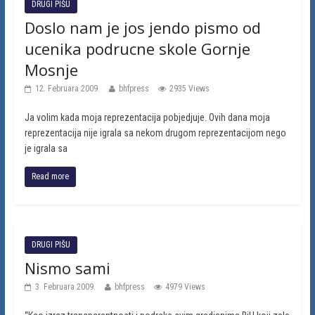
DRUGI PIŠU
Doslo nam je jos jendo pismo od
ucenika podrucne skole Gornje
Mosnje
12. Februara 2009.
bhfpress
2935 Views
Ja volim kada moja reprezentacija pobjedjuje. Ovih dana moja
reprezentacija nije igrala sa nekom drugom reprezentacijom nego
je igrala sa
Read more
DRUGI PIŠU
Nismo sami
3. Februara 2009.
bhfpress
4979 Views