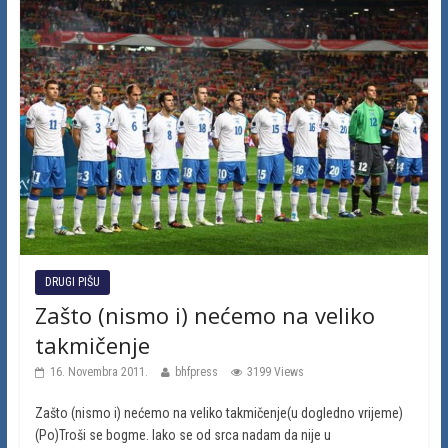
DRUGI PIŠU
Zašto (nismo i) nećemo na veliko
takmičenje
16. Novembra 2011.
bhfpress
3199 Views
Zašto (nismo i) nećemo na veliko takmičenje(u dogledno vrijeme)
(Po)Troši se bogme. Iako se od srca nadam da nije u