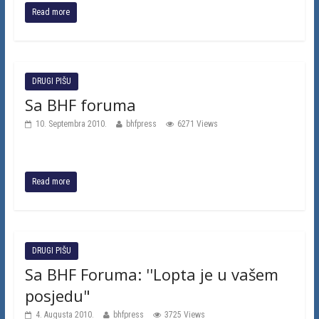
Read more
DRUGI PIŠU
Sa BHF foruma
10. Septembra 2010.
bhfpress
6271 Views
Read more
DRUGI PIŠU
Sa BHF Foruma: ''Lopta je u vašem
posjedu"
4. Augusta 2010.
bhfpress
3725 Views