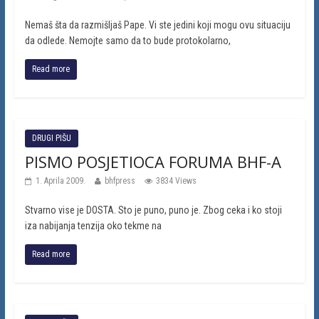
Nemaš šta da razmišljaš Pape. Vi ste jedini koji mogu ovu situaciju
da odlede. Nemojte samo da to bude protokolarno,
Read more
DRUGI PIŠU
PISMO POSJETIOCA FORUMA BHF-A
1. Aprila 2009.
bhfpress
3834 Views
Stvarno vise je DOSTA. Sto je puno, puno je. Zbog ceka i ko stoji
iza nabijanja tenzija oko tekme na
Read more