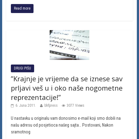
Read more
DRUGI PIŠU
”Krajnje je vrijeme da se iznese sav
prljavi veš u i oko naše nogometne
reprezentacije!”
6. Juna 2011.
bhfpress
3077 Views
U nastavku u originalu vam donosimo e-mail koji smo dobili na
našu adresu od posjetioca našeg sajta… Postovani, Nakon
sramotnog