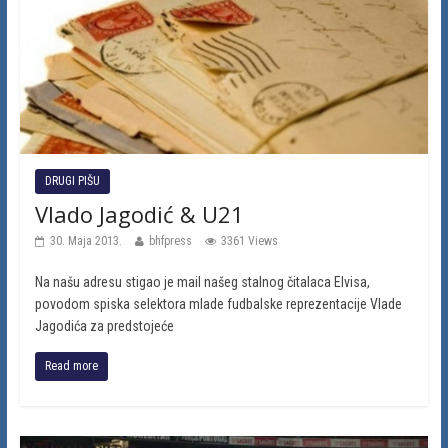
DRUGI PIŠU
Vlado Jagodić & U21
30. Maja 2013.
bhfpress
3361 Views
Na našu adresu stigao je mail našeg stalnog čitalaca Elvisa,
povodom spiska selektora mlade fudbalske reprezentacije Vlade
Jagodića za predstojeće
Read more