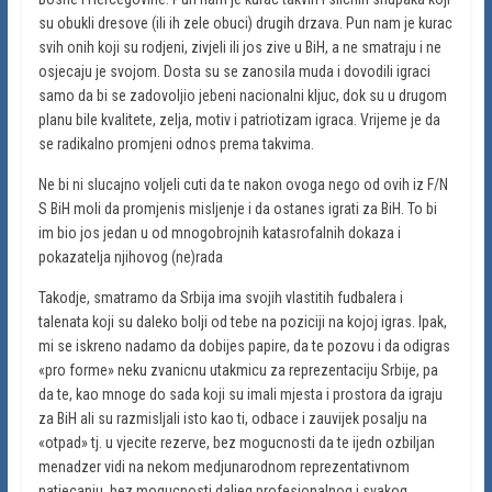
su obukli dresove (ili ih zele obuci) drugih drzava. Pun nam je kurac
svih onih koji su rodjeni, zivjeli ili jos zive u BiH, a ne smatraju i ne
osjecaju je svojom. Dosta su se zanosila muda i dovodili igraci
samo da bi se zadovoljio jebeni nacionalni kljuc, dok su u drugom
planu bile kvalitete, zelja, motiv i patriotizam igraca. Vrijeme je da
se radikalno promjeni odnos prema takvima.
Ne bi ni slucajno voljeli cuti da te nakon ovoga nego od ovih iz F/N
S BiH moli da promjenis misljenje i da ostanes igrati za BiH. To bi
im bio jos jedan u od mnogobrojnih katasrofalnih dokaza i
pokazatelja njihovog (ne)rada
Takodje, smatramo da Srbija ima svojih vlastitih fudbalera i
talenata koji su daleko bolji od tebe na poziciji na kojoj igras. Ipak,
mi se iskreno nadamo da dobijes papire, da te pozovu i da odigras
«pro forme» neku zvanicnu utakmicu za reprezentaciju Srbije, pa
da te, kao mnoge do sada koji su imali mjesta i prostora da igraju
za BiH ali su razmisljali isto kao ti, odbace i zauvijek posalju na
«otpad» tj. u vjecite rezerve, bez mogucnosti da te ijedn ozbiljan
menadzer vidi na nekom medjunarodnom reprezentativnom
natjecanju, bez mogucnosti daljeg profesionalnog i svakog