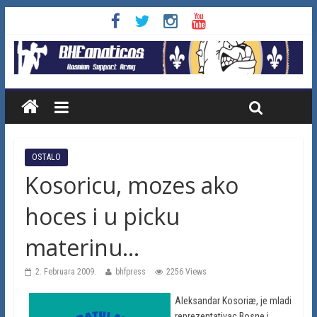
OSTALO
Kosoricu, mozes ako
hoces i u picku
materinu…
2. Februara 2009.
bhfpress
2256 Views
Aleksandar Kosoriæ, je mladi
reprezentativac Bosne i