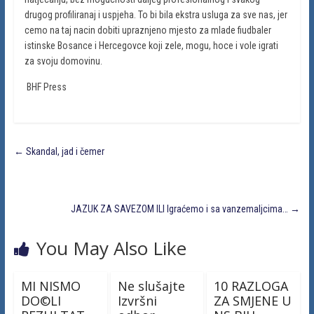
drugog profiliranaj i uspjeha. To bi bila ekstra usluga za sve nas, jer
cemo na taj nacin dobiti upraznjeno mjesto za mlade fiudbaler
istinske Bosance i Hercegovce koji zele, mogu, hoce i vole igrati
za svoju domovinu.
BHF Press
←
Skandal, jad i čemer
JAZUK ZA SAVEZOM ILI Igraćemo i sa vanzemaljcima…
→
You May Also Like
MI NISMO
Ne slušajte
10 RAZLOGA
DO©LI
Izvršni
ZA SMJENE U