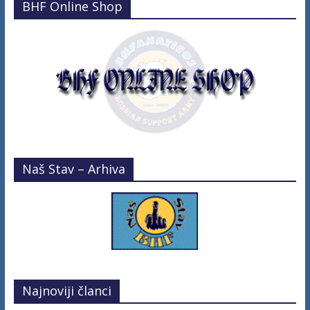
BHF Online Shop
Naš Stav – Arhiva
Najnoviji članci