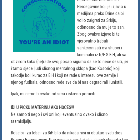
Hercegovine koji je izjavio u
medijima preko Drine da bi
volio zaigrati za Srbiju,
odbnosno da mu je to san.
Zbog ovakve izjave bi te
vjerovatno trebali
sankcionisati ovi shupci i
kriminalci iz N/F S BiH, ali sa
obzirom kako (ne)rade svoj posao sigurno da se to nece desiti, jer
i tamo sjede ljudi slicnog mentalnog sklopa (kao Kosoric) koji
takodje boli kurac za BiH i koji ne rade u interesu ove zemlje i
njenog fudbala, odnosno rede sve da bi nas degradirali i unistili.
Ipak, mi cemo ti ovako od srca i iskreno poruciti:
IDI U PICKU MATERINU AKO HOCES!!!
Ne samo ti nego i svi oni koji eventualno ovako i slicno
razmisljalju.
Bolje bi i za tebe i za BiH bilo da nikada nisi ni obukao sveti dres
Bosne i Hercegovine. Pun nam je kurac takvih i slicnih shupaka koji