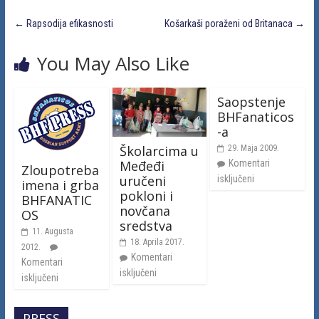
←
Rapsodija efikasnosti
Košarkaši poraženi od Britanaca
→
You May Also Like
Saopstenje
BHFanaticos
-a
Školarcima u
29. Maja 2009.
Komentari
Međeđi
Zloupotreba
uručeni
isključeni
imena i grba
pokloni i
BHFANATIC
novčana
OS
sredstva
11. Augusta
18. Aprila 2017.
2012.
Komentari
Komentari
isključeni
isključeni
PRESS