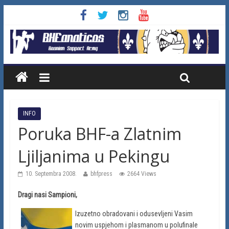
INFO
Poruka BHF-a Zlatnim
Ljiljanima u Pekingu
10. Septembra 2008.
bhfpress
2664 Views
Dragi nasi Sampioni,
Izuzetno obradovani i odusevljeni Vasim
novim uspjehom i plasmanom u polufinale