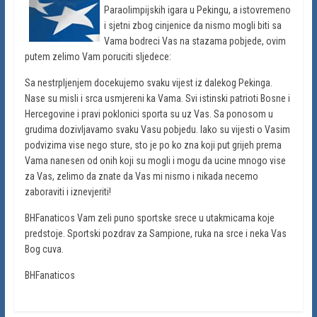
Paraolimpijskih igara u Pekingu, a istovremeno
i sjetni zbog cinjenice da nismo mogli biti sa
Vama bodreci Vas na stazama pobjede, ovim
putem zelimo Vam poruciti sljedece:
Sa nestrpljenjem docekujemo svaku vijest iz dalekog Pekinga.
Nase su misli i srca usmjereni ka Vama. Svi istinski patrioti Bosne i
Hercegovine i pravi poklonici sporta su uz Vas. Sa ponosom u
grudima dozivljavamo svaku Vasu pobjedu. Iako su vijesti o Vasim
podvizima vise nego sture, sto je po ko zna koji put grijeh prema
Vama nanesen od onih koji su mogli i mogu da ucine mnogo vise
za Vas, zelimo da znate da Vas mi nismo i nikada necemo
zaboraviti i iznevjeriti!
BHFanaticos Vam zeli puno sportske srece u utakmicama koje
predstoje. Sportski pozdrav za Sampione, ruka na srce i neka Vas
Bog cuva.
BHFanaticos