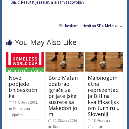
←
Sušić: Rezultat je realan, a ja sam zadovoljan
Bh. beskućnici šesti na SP u Meksiku
→
You May Also Like
Nove
Boro Matan
Malonogom
pobjede
odabrao
etna
bh.beskućni
igrače za
reprezentaci
ka
prijateljske
ja BiH na
susrete sa
kvalifikacijsk
11. Oktobra 2012.
Makedonijo
om turniru u
Komentari
m
Sloveniji
isključeni
20. Oktobra 2016.
18. Februara
Komentari
2011.