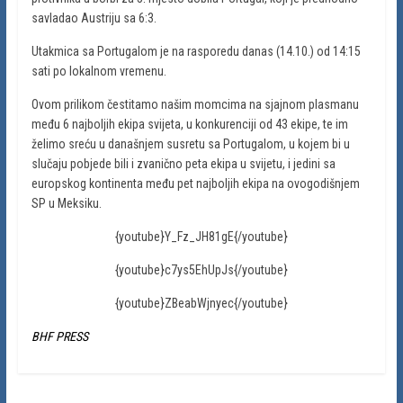
savladao Austriju sa 6:3.
Utakmica sa Portugalom je na rasporedu danas (14.10.) od 14:15
sati po lokalnom vremenu.
Ovom prilikom čestitamo našim momcima na sjajnom plasmanu
među 6 najboljih ekipa svijeta, u konkurenciji od 43 ekipe, te im
želimo sreću u današnjem susretu sa Portugalom, u kojem bi u
slučaju pobjede bili i zvanično peta ekipa u svijetu, i jedini sa
europskog kontinenta među pet najboljih ekipa na ovogodišnjem
SP u Meksiku.
{youtube}Y_Fz_JH81gE{/youtube}
{youtube}c7ys5EhUpJs{/youtube}
{youtube}ZBeabWjnyec{/youtube}
BHF PRESS