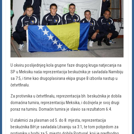
U okviru poslijednjeg kola grupne faze drugog kruga natjecanja na
SP u Meksiku naša reprezentacija beskućnika je savladala Namibiju
sa 7:5, i time kao drugoplasirana ekipa grupe B izborila nastup u
četvrtfinalu.
Za protivnika u četvrtfinalu, reprezentacija bh. beskućnika je dobila
domaćina turnira, reprezentaciju Meksika, i doživjela je svoj drugi
poraz na turniru. Domaćin turnira je slavio sa rezultatom 6:4.
U utakmici za plasman od 5. do 8. mjesta, reprezentacija
beskućnika BiH je savladala Litvaniju sa 3:1, te tom pobjedom za
protivnika u borbi za 5. mjesto dobila Portugal, koji je predhodno