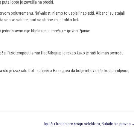
puta lopta je završila na preèki.
 prvom poluvremenu. Na¾alost, nismo to uspjeli naplatiti. Albanci su stajali
ada se sve sabere, bod sa strane i nije toliko loš.
ta jednostavno nije htjela uæi u mre¾u – govori Pjaniæ.
eða. Fizioterapeut Ismar Had¾ibajriæ je rekao kako je naš folman povredu
a što je izazvalo bol i sprijeèilo Hasagiæa da bolje interveniše kod primljenog
Igrači i treneri prozivaju selektora, Bubalo se pravda