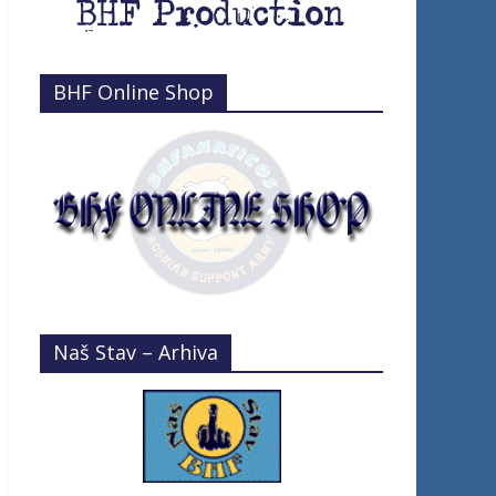
BHF Online Shop
Naš Stav – Arhiva