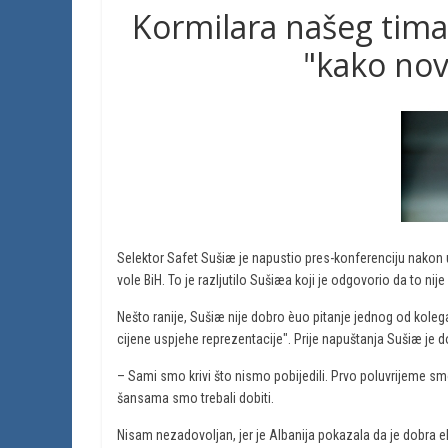
Kormilara našeg tima r
"kako nov
Selektor Safet Sušiæ je napustio pres-konferenciju nakon ut
vole BiH. To je razljutilo Sušiæa koji je odgovorio da to nij
Nešto ranije, Sušiæ nije dobro èuo pitanje jednog od kole
cijene uspjehe reprezentacije". Prije napuštanja Sušiæ je 
– Sami smo krivi što nismo pobijedili. Prvo poluvrijeme smo im
šansama smo trebali dobiti.
Nisam nezadovoljan, jer je Albanija pokazala da je dobra 