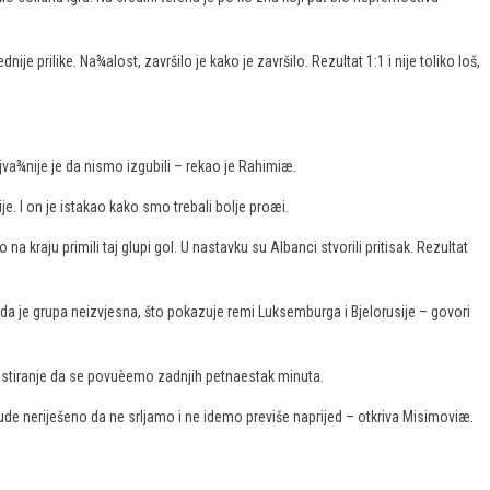
dnije prilike. Na¾alost, završilo je kako je završilo. Rezultat 1:1 i nije toliko loš,
ajva¾nije je da nismo izgubili – rekao je Rahimiæ.
e. I on je istakao kako smo trebali bolje proæi.
 na kraju primili taj glupi gol. U nastavku su Albanci stvorili pritisak. Rezultat
o da je grupa neizvjesna, što pokazuje remi Luksemburga i Bjelorusije – govori
istiranje da se povuèemo zadnjih petnaestak minuta.
bude neriješeno da ne srljamo i ne idemo previše naprijed – otkriva Misimoviæ.