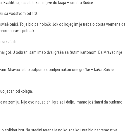
ja. Kvalifikacije æe biti zanimljive do kraja – smatra Sušiæ.
šli sa vodstvom od 1:0.
 svlaèionici. To je bio psihološki šok od kojeg im je trebalo dosta vremena da
i napravili pritisak.
uraditi ih.
 onaj gol. U odbrani sam imao dva igraèa sa ¾utim kartonom. Da Mravac nije
èuvam. Mravac je bio potpuno slomljen nakon one greške – ka¾e Sušiæ.
nuo jedan od kolega.
e na zemlju. Nije ovo neuspjeh. Igra se i dalje. Imamo još šansi da budemo
u¾io solidnu igru. Na sredini terena je po ko zna koji put bio nepremostiva