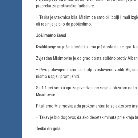
prepreka za protivnièke fudbalere.
– Teška je utakmica bila. Mislim da smo bili bolji i imali izgle
ali realnije je bilo da pobijedimo.
Još imamo šansi
Kvalifikacije su još na poèetku. Ima još dosta da se igra. N
Zvjezdan Misimoviæ je odigrao dosta solidno protiv Albanij
– Prvo poluvrijeme smo bili bolji i zaslu¾eno vodili. Ali, smo
nismo uspjeli promijeniti.
Sa 1:1 još smo u igri za prve dvije pozicije s obzirom na t
Misimoviæ.
Pitali smo Misimoviæa da prokomentariše selektorovo ins
– Takav je bio dogovor, da ako desetak minuta prije kraja 
Teško do gola