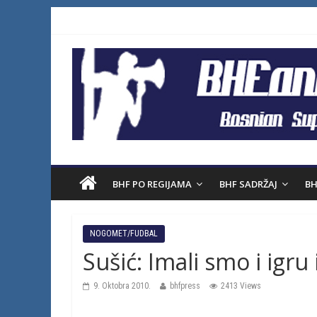
BHF PO REGIJAMA
BHF SADRŽAJ
BH
NOGOMET/FUDBAL
Sušić: Imali smo i igru 
9. Oktobra 2010.
bhfpress
2413 Views