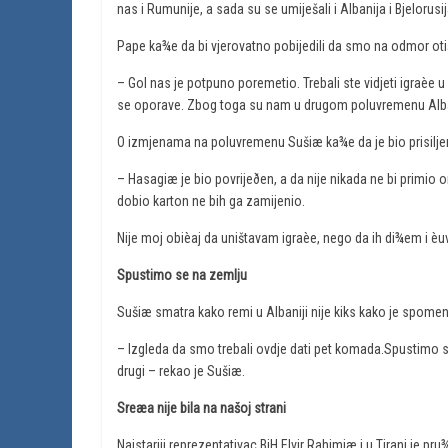
nas i Rumunije, a sada su se umiješali i Albanija i Bjelorusi
Pape ka¾e da bi vjerovatno pobijedili da smo na odmor oti
– Gol nas je potpuno poremetio. Trebali ste vidjeti igraèe u
se oporave. Zbog toga su nam u drugom poluvremenu Albanc
O izmjenama na poluvremenu Sušiæ ka¾e da je bio prisiljen 
– Hasagiæ je bio povrijeðen, a da nije nikada ne bi primio
dobio karton ne bih ga zamijenio.
Nije moj obièaj da uništavam igraèe, nego da ih di¾em i 
Spustimo se na zemlju
Sušiæ smatra kako remi u Albaniji nije kiks kako je spome
– Izgleda da smo trebali ovdje dati pet komada.Spustimo s
drugi – rekao je Sušiæ.
Sreæa nije bila na našoj strani
Najstariji reprezentativac BiH Elvir Rahimiæ i u Tirani je pr