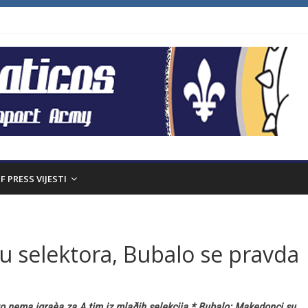
F PRESS VIJESTI
aju selektora, Bubalo se pravda
to nema igraèa za A tim iz mlaðih selekcija * Bubalo: Makedonci su