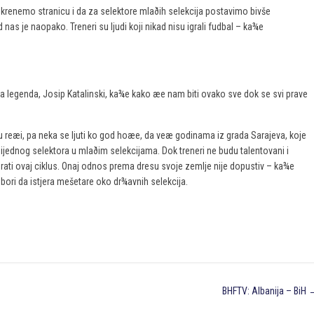
 okrenemo stranicu i da za selektore mlaðih selekcija postavimo bivše
as je naopako. Treneri su ljudi koji nikad nisu igrali fudbal – ka¾e
a legenda, Josip Katalinski, ka¾e kako æe nam biti ovako sve dok se svi prave
reæi, pa neka se ljuti ko god hoæe, da veæ godinama iz grada Sarajeva, koje
nijednog selektora u mlaðim selekcijama. Dok treneri ne budu talentovani i
igrati ovaj ciklus. Onaj odnos prema dresu svoje zemlje nije dopustiv – ka¾e
bori da istjera mešetare oko dr¾avnih selekcija.
BHFTV: Albanija – BiH