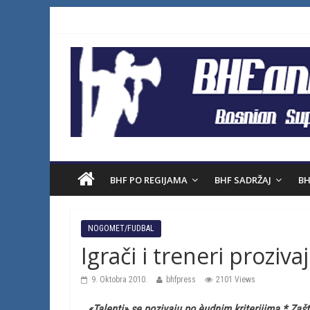
BHF PO REGIJAMA
BHF SADRŽAJ
BH
NOGOMET/FUDBAL
Igrači i treneri proziv
9. Oktobra 2010.
bhfpress
2101 Views
«Talenti» se pozivaju po èudnim kriterijima * Zaš