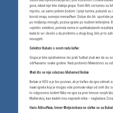
Juniorska reprezentacija BiH, pod vodstvom Zorana Bubala d
gora, nikad nije bila slabija grupa. Osim BiH, na turniru su 
mjesto, sa samo jednim bodom. I prije turnira, pobunili su se
koristi imaju sumnjivi menad¾eri. Dobar dio bh. sportske j
po mišljenju mnogih, poziva igraèe po èudnim kriterijima. B
«vjeèiti» selektori, premda nema ni spektakularnih rezultata 
kada bi se i desilo u da proðemo u drugi krug, bilo je to 
neuspjeh.
Selektor Bubalo o svom radu ka¾e:
Grupa je bila izjednaèena i ko prati fudbal znat æe da su sv
odr¾avamo svake godine. Naši protivnici Makedonci su odigr
®ali što se nije odazvao Muhamed Bešiæ
Bešiæ iz HSV-a je bio pozvan, ali je tra¾io da igra odmah
naæi igraèa koji je mogao više pomoæi ekipi od ovih što 
to odgovorno tvrdim! Niko ne igra za prve timove svojih klu
Maðarskoj, kao kadeti nisu napravili ništa – naglašava Zor
Haris Alihod¾iæ, trener ®eljeznièara ne sla¾e se sa Buba