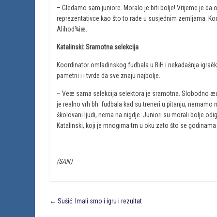
– Gledamo sam juniore. Moralo je biti bolje! Vrijeme je da
reprezentativce kao što to rade u susjednim zemljama. Kod n
Alihod¾iæ.
Katalinski: Sramotna selekcija
Koordinator omladinskog fudbala u BiH i nekadašnja igraèk
pametni i i tvrde da sve znaju najbolje.
– Veæ sama selekcija selektora je sramotna. Slobodno æu 
je realno vrh bh. fudbala kad su treneri u pitanju, nemamo 
školovani ljudi, nema na nigdje. Juniori su morali bolje od
Katalinski, koji je mnogima trn u oku zato što se godinama 
(SAN)
←
Sušić: Imali smo i igru i rezultat