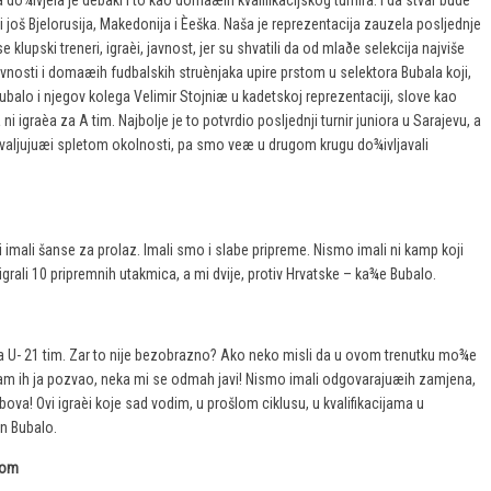
o¾ivjela je debakl i to kao domaæin kvalifikacijskog turnira. I da stvar bude
bili još Bjelorusija, Makedonija i Èeška. Naša je reprezentacija zauzela posljednje
 klupski treneri, igraèi, javnost, jer su shvatili da od mlaðe selekcija najviše
avnosti i domaæih fudbalskih struènjaka upire prstom u selektora Bubala koji,
ubalo i njegov kolega Velimir Stojniæ u kadetskoj reprezentaciji, slove kao
ni igraèa za A tim. Najbolje je to potvrdio posljednji turnir juniora u Sarajevu, a
zahvaljujuæi spletom okolnosti, pa smo veæ u drugom krugu do¾ivljavali
i imali šanse za prolaz. Imali smo i slabe pripreme. Nismo imali ni kamp koji
ali 10 pripremnih utakmica, a mi dvije, protiv Hrvatske – ka¾e Bubalo.
 za U- 21 tim. Zar to nije bezobrazno? Ako neko misli da u ovom trenutku mo¾e
sam ih ja pozvao, neka mi se odmah javi! Nismo imali odgovarajuæih zamjena,
bova! Ovi igraèi koje sad vodim, u prošlom ciklusu, u kvalifikacijama u
an Bubalo.
lom