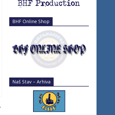
BHF Online Shop
Naš Stav – Arhiva
→