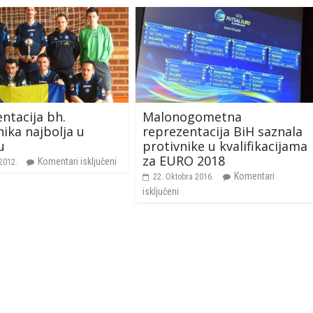
ntacija bh.
Malonogometna
ika najbolja u
reprezentacija BiH saznala
u
protivnike u kvalifikacijama
za EURO 2018
Komentari isključeni
2012.
Komentari
22. Oktobra 2016.
isključeni