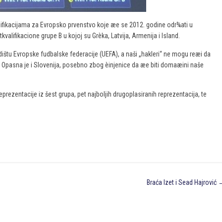
fikacijama za Evropsko prvenstvo koje æe se 2012. godine odr¾ati u
etkvalifikacione grupe B u kojoj su Grèka, Latvija, Armenija i Island.
ištu Evropske fudbalske federacije (UEFA), a naši „hakleri“ ne mogu reæi da
pe. Opasna je i Slovenija, posebno zbog èinjenice da æe biti domaæini naše
rezentacije iz šest grupa, pet najboljih drugoplasiranih reprezentacija, te
Braća Izet i Sead Hajrović