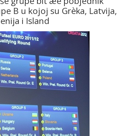
aše grupe bit æe pobjednik
pe B u kojoj su Grèka, Latvija,
nija i Island