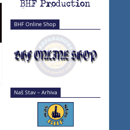
BHF Online Shop
Naš Stav – Arhiva