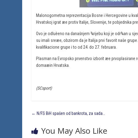
Malonogometna reprezentacija Bosne i Hercegovine u kvali
Hrvatskoj igrat æe protiv Italije, Slovenije, te pobjednika pr
Ovo je odluèeno na današnjem ¾rijebu koji je odr¾an u sjed
su imali sreæe, obzirom da je Italija prvi favorit naše gru
kvalifikacione grupe i to od 24. do 27. februara.
Plasman na Evropsko prvenstvo izborit æe prvoplasirane rep
domaæin Hrvatska.
(SCsport)
←
N/FS BiH spašen od bankrota, za sada…
You May Also Like