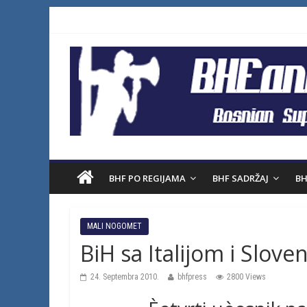
BHF PO REGIJAMA
BHF SADRŽAJ
BH
MALI NOGOMET
BiH sa Italijom i Slove
24. Septembra 2010.
bhfpress
2800 Views