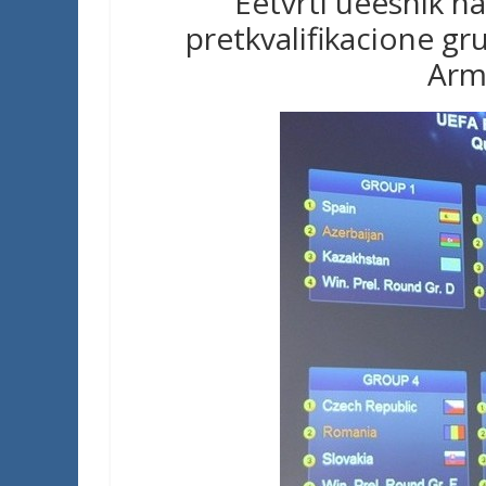
Èetvrti uèesnik n
pretkvalifikacione gru
Arme