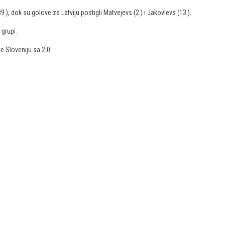
 (39.), dok su golove za Latviju postigli Matvejevs (2.) i Jakovlevs (13.).
grupi.
e Sloveniju sa 2:0