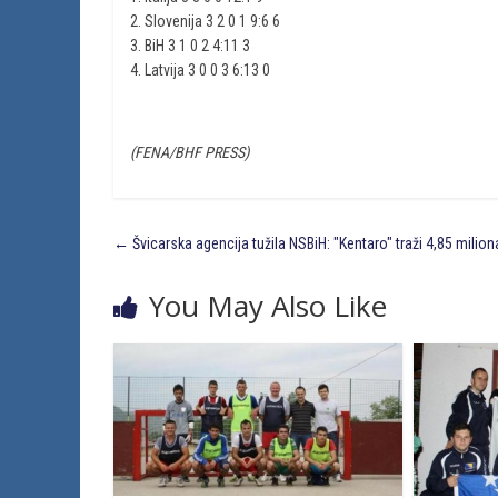
2. Slovenija 3 2 0 1 9:6 6
3. BiH 3 1 0 2 4:11 3
4. Latvija 3 0 0 3 6:13 0
(FENA/BHF PRESS)
←
Švicarska agencija tužila NSBiH: "Kentaro" traži 4,85 milion
You May Also Like