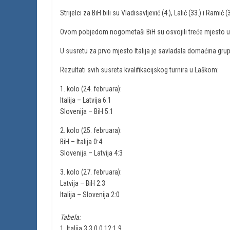
Strijelci za BiH bili su Vladisavljević (4.), Lalić (33.) i Ramić
Ovom pobjedom nogometaši BiH su osvojili treće mjesto u 
U susretu za prvo mjesto Italija je savladala domaćina grup
Rezultati svih susreta kvalifikacijskog turnira u Laškom:
1. kolo (24. februara):
Italija – Latvija 6:1
Slovenija – BiH 5:1
2. kolo (25. februara):
BiH – Italija 0:4
Slovenija – Latvija 4:3
3. kolo (27. februara):
Latvija – BiH 2:3
Italija – Slovenija 2:0
Tabela:
1. Italija 3 3 0 0 12:1 9