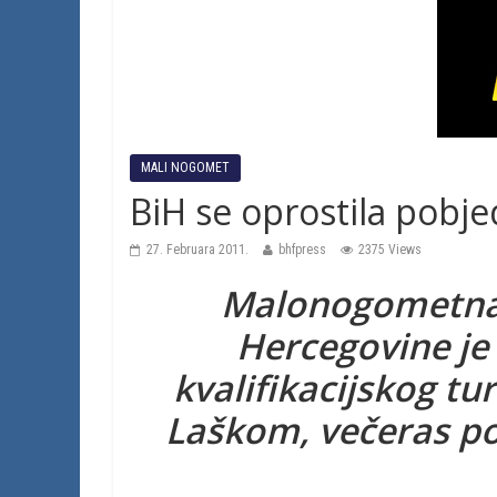
MALI NOGOMET
BiH se oprostila pobje
27. Februara 2011.
bhfpress
2375 Views
Malonogometna 
Hercegovine je
kvalifikacijskog tur
Laškom, večeras pobi