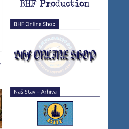
BHF Online Shop
→
Naš Stav – Arhiva