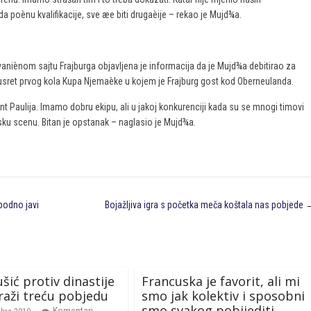
Kada poènu kvalifikacije, sve æe biti drugaèije – rekao je Mujd¾a.
aniènom sajtu Frajburga objavljena je informacija da je Mujd¾a debitirao za
susret prvog kola Kupa Njemaèke u kojem je Frajburg gost kod Oberneulanda.
 Paulija. Imamo dobru ekipu, ali u jakoj konkurenciji kada su se mnogi timovi
opsku scenu. Bitan je opstanak – naglasio je Mujd¾a.
bodno javi
Bojažljiva igra s početka meča koštala nas pobjede
šić protiv dinastije
Francuska je favorit, ali mi
raži treću pobjedu
smo jak kolektiv i sposobni
smo svakog pobijediti