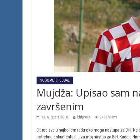
NOGOMET/FUDBAL
Mujdža: Upisao sam na
završenim
13. Augusta 2010.
bhfpress
2493 Views
Bit æe sve u najboljem redu oko moga nastupa za BiH. Ne
potrebnu dokumentaciju za moj nastup za BiH. Kada u Nion