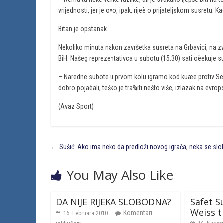
vrijednosti, jer je ovo, ipak, rijeè o prijateljskom susretu. 
Bitan je opstanak
Nekoliko minuta nakon završetka susreta na Grbavici, na zv
BiH. Našeg reprezentativca u subotu (15.30) sati oèekuje 
– Naredne subote u prvom kolu igramo kod kuæe protiv Sent
dobro pojaèali, teško je tra¾iti nešto više, izlazak na evr
(Avaz Sport)
←
Sušić: Ako ima neko da predloži novog igrača, neka se slo
You May Also Like
DA NIJE RIJEKA SLOBODNA?
Safet Su
Weiss t
Komentari
16. Februara 2010.