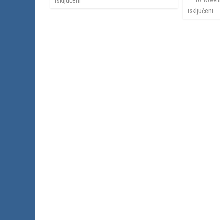
isključeni
16. Novem
isključeni