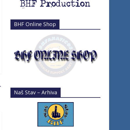
BHF Online Shop
→
Naš Stav – Arhiva