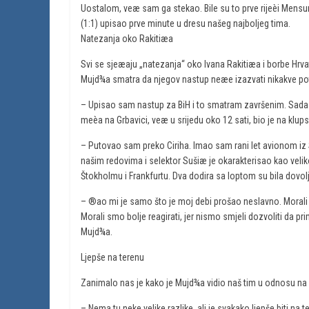
Uostalom, veæ sam ga stekao. Bile su to prve rijeèi Mensu
(1:1) upisao prve minute u dresu našeg najboljeg tima.
Natezanja oko Rakitiæa
Svi se sjeæaju „natezanja“ oko Ivana Rakitiæa i borbe Hrva
Mujd¾a smatra da njegov nastup neæe izazvati nikakve po
– Upisao sam nastup za BiH i to smatram završenim. Sad
meèa na Grbavici, veæ u srijedu oko 12 sati, bio je na klup
– Putovao sam preko Ciriha. Imao sam rani let avionom iz
našim redovima i selektor Sušiæ je okarakterisao kao veliko
Štokholmu i Frankfurtu. Dva dodira sa loptom su bila dovol
– ®ao mi je samo što je moj debi prošao neslavno. Morali 
Morali smo bolje reagirati, jer nismo smjeli dozvoliti da 
Mujd¾a.
Ljepše na terenu
Zanimalo nas je kako je Mujd¾a vidio naš tim u odnosu n
– Nema tu neke velike razlike, ali je svakako ljepše biti na 