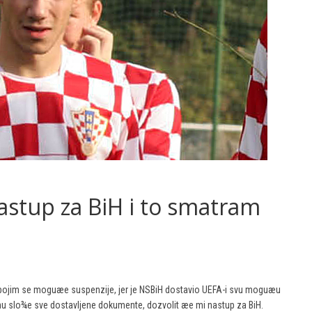
stup za BiH i to smatram
 bojim se moguæe suspenzije, jer je NSBiH dostavio UEFA-i svu moguæu
u slo¾e sve dostavljene dokumente, dozvolit æe mi nastup za BiH.