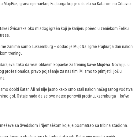
ra Mujd¾e, igraèa njemaèkog Frajburga koji je u duelu sa Katarom na Grbavici
tske i Švicarske oko mladog igraèa koji je karijeru poèeo u zenièkom Èeliku.
trese.
a me zanima samo Luksemburg – dodao je Mujd¾a. Igraè Frajburga dan nakon
skom treningu.
 Sarajeva, tako da veæ oblaèim kopaèke za trening ka¾e Mujd¾a. Novajliju u
g profesionalca, pravo pojaèanje za naš tim. Mi smo to primjetili još u
jna.
smo dobiti Katar. Ali mi nije jasno kako smo stali nakon našeg ranog vodstva.
primimo gol. Ostaje nada da se ovo neæe ponoviti protiv Luksemburga – ka¾e
a meèeve sa Švedskom i Njemaèkom koje je posmatrao sa tribina stadiona.
terenu. Imamo strašan tim i to treba dokazati. Katar nije mjerilo naših