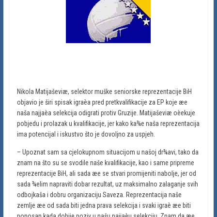
Nikola Matijaševiæ, selektor muške seniorske reprezentacije BiH
objavio je širi spisak igraèa pred pretkvalifikacije za EP koje æe
naša najjaèa selekcija odigrati protiv Gruzije. Matijaševiæ oèekuje
pobjedu i prolazak u kvalifikacije, jer kako ka¾e naša reprezentacija
ima potencijal i iskustvo što je dovoljno za uspjeh.
– Upoznat sam sa cjelokupnom situacijom u našoj dr¾avi, tako da
znam na što su se svodile naše kvalifikacije, kao i same pripreme
reprezentacije BiH, ali sada æe se stvari promijeniti nabolje, jer od
sada ¾elim napraviti dobar rezultat, uz maksimalno zalaganje svih
odbojkaša i dobru organizaciju Saveza. Reprezentacija naše
zemlje æe od sada biti jedna prava selekcija i svaki igraè æe biti
ponosan kada dobije poziv u našu najjaèu selekciju. Znam da æe