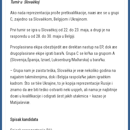
Turnir u Slovaèkoj
Ako naša reprezentacija proðe pretkvalifikacije, naæi æe se u grupi
C, zajedno sa Slovaèkom, Belgijom i Ukrajinom.
Prvi turnir se igra u Slovaèkoj od 22. do 23. maja, a drugi je na
rasporedu u od 28. do 30. maja u Belgiji.
Prvoplasirana ekipa obezbijedit æe direktan nastup na EP, dok æe
drugoplasirane ekipe igrati bara¾. Grupa C se kri¾a sa grupom A
(Slovenija,Španija, Izrael, Luksenburg/Maðarska) u bara¾u.
– Grupa nam je zaista teška, Slovaèka je veæ nekoliko godina na
najjaèim takmièenjima, dok i Belgija raspola¾e jakim igraèkim
kadrom. Što se tièe Ukrajine, to je kopija reprezentacije Rusije i
znamo da æe biti teško ostvariti neki uspjeh, ali nama je najbitnije
doæi u kvalifikacije i odigrati šest jakih utakmica – kazao je
Matijaševiæ.
Spisak kandidata