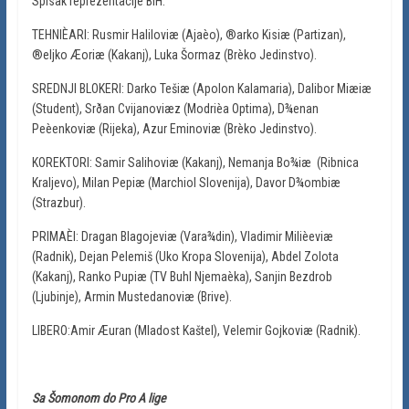
Spisak reprezentacije BiH:
TEHNIÈARI: Rusmir Haliloviæ (Ajaèo), ®arko Kisiæ (Partizan),
®eljko Æoriæ (Kakanj), Luka Šormaz (Brèko Jedinstvo).
SREDNJI BLOKERI: Darko Tešiæ (Apolon Kalamaria), Dalibor Miæiæ
(Student), Srðan Cvijanoviæz (Modrièa Optima), D¾enan
Peèenkoviæ (Rijeka), Azur Eminoviæ (Brèko Jedinstvo).
KOREKTORI: Samir Salihoviæ (Kakanj), Nemanja Bo¾iæ (Ribnica
Kraljevo), Milan Pepiæ (Marchiol Slovenija), Davor D¾ombiæ
(Strazbur).
PRIMAÈI: Dragan Blagojeviæ (Vara¾din), Vladimir Milièeviæ
(Radnik), Dejan Pelemiš (Uko Kropa Slovenija), Abdel Zolota
(Kakanj), Ranko Pupiæ (TV Buhl Njemaèka), Sanjin Bezdrob
(Ljubinje), Armin Mustedanoviæ (Brive).
LIBERO:Amir Æuran (Mladost Kaštel), Velemir Gojkoviæ (Radnik).
Sa Šomonom do Pro A lige