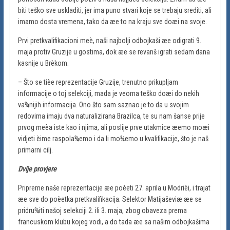
biti teško sve uskladiti, jer ima puno stvari koje se trebaju srediti, ali
imamo dosta vremena, tako da æe to na kraju sve doæi na svoje.
Prvi pretkvalifikacioni meè, naši najbolji odbojkaši æe odigrati 9.
maja protiv Gruzije u gostima, dok æe se revanš igrati sedam dana
kasnije u Brèkom.
– Što se tièe reprezentacije Gruzije, trenutno prikupljam
informacije o toj selekciji, mada je veoma teško doæi do nekih
va¾nijih informacija. Ono što sam saznao je to da u svojim
redovima imaju dva naturalizirana Brazilca, te su nam šanse prije
prvog meèa iste kao i njima, ali poslije prve utakmice æemo moæi
vidjeti èime raspola¾emo i da li mo¾emo u kvalifikacije, što je naš
primarni cilj.
Dvije provjere
Pripreme naše reprezentacije æe poèeti 27. aprila u Modrièi, i trajat
æe sve do poèetka pretkvalifikacija. Selektor Matijaševiæ æe se
pridru¾iti našoj selekciji 2. ili 3. maja, zbog obaveza prema
francuskom klubu kojeg vodi, a do tada æe sa našim odbojkašima