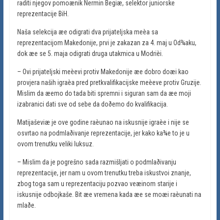
raditi njegov pomoænik Nermin Begiæ, selektor juniorske
reprezentacije BiH.
Naša selekcija æe odigrati dva prijateljska meèa sa
reprezentacijom Makedonije, prvi je zakazan za 4. maj u Od¾aku,
dok æe se 5. maja odigrati druga utakmica u Modrièi.
– Ovi prijateljski meèevi protiv Makedonije æe dobro doæi kao
provjera naših igraèa pred pretkvalifikacijske meèeve protiv Gruzije.
Mislim da æemo do tada biti spremni i siguran sam da æe moji
izabranici dati sve od sebe da doðemo do kvalifikacija.
Matijaševiæ je ove godine raèunao na iskusnije igraèe i nije se
osvrtao na podmlaðivanje reprezentacije, jer kako ka¾e to je u
ovom trenutku veliki luksuz.
– Mislim da je pogrešno sada razmišljati o podmlaðivanju
reprezentacije, jer nam u ovom trenutku treba iskustvoi znanje,
zbog toga sam u reprezentaciju pozvao veæinom starije i
iskusnije odbojkaše. Bit æe vremena kada æe se moæi raèunati na
mlaðe.