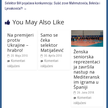
Selektor BiH pojačava konkurenciju: Sušić zove Mahmutovića, Bekrića i
Ljevakovića?!
→
You May Also Like
Na premijeri
Samo se
protiv
čeka
Ukrajine –
selektor
hrabro!
Matijašević
Ženska
seniorska
20. Maja 2010.
30. Aprila 2010.
Komentari
Komentari
reprezentaci
ja završila
isključeni
isključeni
nastup na
Mediteransk
im igrama u
Španiji
26. Juna 2018.
Komentari
isključeni