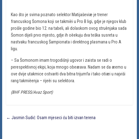
Kao što je svima poznato selektor Matijaševiæ je trener
francuskog Šomona koji se takmièi u Pro B ligi, gdje je njegov klub
prošle godine bio 12. na tabeli, ali dolaskom ovog struènjaka sada
Šomon dijeli prvo mjesto, gdje ih oèekuju dva teška susreta u
nastvaku francuskog Šampionata i direktnog plasmana u Pro A
ligu.
– Sa Šomonom imam trogodišnji ugovor i zaista se radi o
perespektivnoj ekipi, koja mnogo obeæava. Nadam se da æemo u
ove dvije utakmice ostvariti dva bitna trijumfa i tako otiæi u najviši
rang takmièenja – rijeèi su selektora.
(BHF PRESS/Avaz Sport)
←
Jasmin Sudić: Osam mjeseci ću biti izvan terena