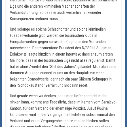
Liga und die anderen kriminellen Machenschaften der
Verbandsführung, so dass er auch weiterhin mit keinerlei
Konsequenzen rechnen muss.
Und solange es solche Schiedrichter und solche kriminellen
Fussballverbände gibt, werden die bosnischen Klubs in
Europabewerben gegen schwache Gegner in den Vorrunden
ausscheiden. Der momentane Präsident des N/FSBiH, Sulejman
Èolakoviæ, sagte kürzlich in einem Interview, dass er zum ersten
Mal höre, dass in der bosnischen Liga nicht alles regulär ist. Damit
hat er ohne Zweifel den "Shit des Jahres" gelandet. Mit solch einer
dummen Aussage erinnert er uns an den Hauptakteur einer
bekannten Comedyserie, der nach ein paar Gläsern Schnapps in
den "Schockzustand" verfällt und Blödsinn redet.
Und gerade wenn wir denken, dass man tiefer gar nicht mehr
sinken kann, kommt ans Tageslicht, dass im Namen vom Sarajevo-
Kanton, für den Verband der ehemalige Polizist, Jusuf Pušina,
kandidieren wird. In der Vergangenheit leitete er schon einmal den
Verband und in der Vergangenheit hätte er auch bleiben sollen.
Aber nein, man holt einen Exbullen, anstatt Leute mit sportlicher