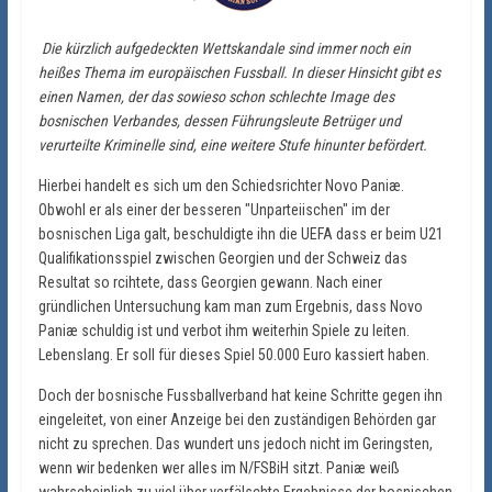
Die kürzlich aufgedeckten Wettskandale sind immer noch ein
heißes Thema im europäischen Fussball. In dieser Hinsicht gibt es
einen Namen, der das sowieso schon schlechte Image des
bosnischen Verbandes, dessen Führungsleute Betrüger und
verurteilte Kriminelle sind, eine weitere Stufe hinunter befördert.
Hierbei handelt es sich um den Schiedsrichter Novo Paniæ.
Obwohl er als einer der besseren "Unparteiischen" im der
bosnischen Liga galt, beschuldigte ihn die UEFA dass er beim U21
Qualifikationsspiel zwischen Georgien und der Schweiz das
Resultat so rcihtete, dass Georgien gewann. Nach einer
gründlichen Untersuchung kam man zum Ergebnis, dass Novo
Paniæ schuldig ist und verbot ihm weiterhin Spiele zu leiten.
Lebenslang. Er soll für dieses Spiel 50.000 Euro kassiert haben.
Doch der bosnische Fussballverband hat keine Schritte gegen ihn
eingeleitet, von einer Anzeige bei den zuständigen Behörden gar
nicht zu sprechen. Das wundert uns jedoch nicht im Geringsten,
wenn wir bedenken wer alles im N/FSBiH sitzt. Paniæ weiß
wahrscheinlich zu viel über verfälschte Ergebnisse der bosnischen