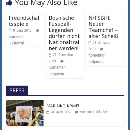
You May Also Like
Freundschaf
Bosnische
N/FSBiH:
tsspiele
Fussball-
Neuer
Legenden
Teamchef –
8. Juna 2010.
dürfen nicht
alter Scheiß
Komentari
Nationaltrai
isključeni
28. Januara
ner werden!
2010.
27. Decembra
Komentari
2009.
isključeni
Komentari
isključeni
PRESS
MARINKO KRME!
Komentari isključeni
20. Marta 2022.