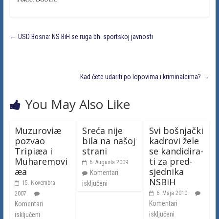
←
USD Bosna: NS BiH se ruga bh. sportskoj javnosti
Kad ćete udariti po lopovima i kriminalcima?
→
You May Also Like
Muzuroviæ
Sreća nije
Svi bošnjački
pozvao
bila na našoj
ka­dro­vi žele
Tripiæa i
strani
se kan­di­di­ra­
Muharemovi
ti za pred­
6. Augusta 2009.
æa
sje­dni­ka
Komentari
NSBiH
15. Novembra
isključeni
6. Maja 2010.
2007.
Komentari
Komentari
isključeni
isključeni