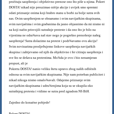
proèitaju saopštenja i objektivno prenose ono što piše u njima. Pokret
DOSTA! nikad nije preuzimao nièije akcije i uvijek smo spremni
odati priznanje onima koji hrabro stanu u borbi za bolje sutra svih
nas. Ovim saopštenjem se obraæamo i svim navijaèkim skupinama,
svim navijaèima i svim graðanima da jasno objasnimo da mi nismo ni
na koji naèin prisvojili sutrašnje proteste i da ono što je bilo na
vijestima ne odra¾ava naš stav nego je pogrešno prenošenje našeg
saopštenja! Sutra dolazimo na protest i podr¾avamo ovu akciju!
Svim novinarima prosljeðujemo linkove saopštenja navijaèkih
skupina i zahtjevamo od njih da objektivno i fer citiraju saopštenja i
sve što se dešava na protestima. Mo¾da je ovo i bio nenamjeran
propust, ali je
Pokretu DOSTA! nanio veliku štetu upravo zbog naših odliènih
odnosa sa svim navijaèkim skupinama. Nije nam potreban publicitet i
nikad nikoga nismo omalo¾avali. Odajemo priznanje svim
navijaèkim skupinama i udru¾enjima koja su se okupila oko
sutrašnjeg protesta i vidimo se sutra pred zgradom NS BiH.
Zajedno do konaène pobjede!
Pokret DOSTA!