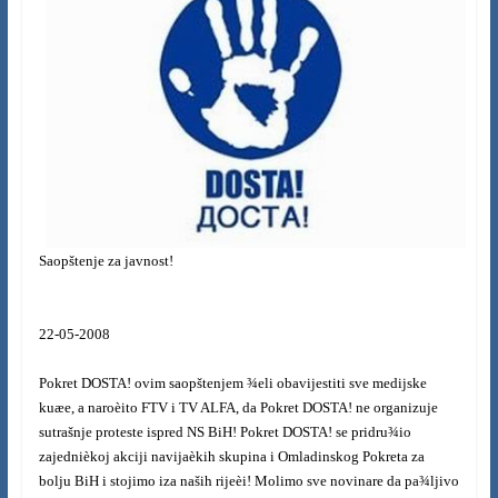
Saopštenje za javnost!
22-05-2008
Pokret DOSTA! ovim saopštenjem ¾eli obavijestiti sve medijske
kuæe, a naroèito FTV i TV ALFA, da Pokret DOSTA! ne organizuje
sutrašnje proteste ispred NS BiH! Pokret DOSTA! se pridru¾io
zajednièkoj akciji navijaèkih skupina i Omladinskog Pokreta za
bolju BiH i stojimo iza naših rijeèi! Molimo sve novinare da pa¾ljivo