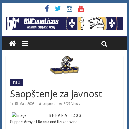
INFO
Saopštenje za javnost
15. Maja 2008.
bhfpress
2627 Views
B H F A N A T I C O S
Support Army of Bosnia and Herzegovina