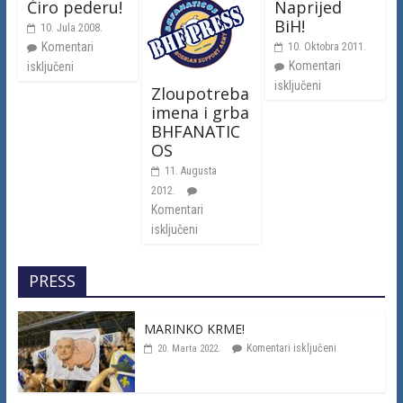
Ćiro pederu!
Naprijed
BiH!
10. Jula 2008.
Komentari
10. Oktobra 2011.
Komentari
isključeni
isključeni
Zloupotreba
imena i grba
BHFANATIC
OS
11. Augusta
2012.
Komentari
isključeni
PRESS
MARINKO KRME!
Komentari isključeni
20. Marta 2022.