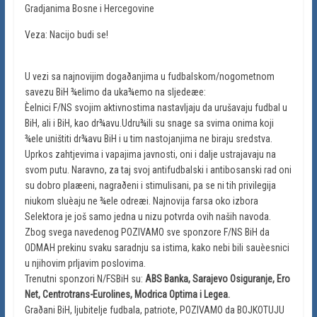
Gradjanima Bosne i Hercegovine
Veza: Nacijo budi se!
U vezi sa najnovijim dogaðanjima u fudbalskom/nogometnom
savezu BiH ¾elimo da uka¾emo na sljedeæe:
Èelnici F/NS svojim aktivnostima nastavljaju da urušavaju fudbal u
BiH, ali i BiH, kao dr¾avu.Udru¾ili su snage sa svima onima koji
¾ele uništiti dr¾avu BiH i u tim nastojanjima ne biraju sredstva.
Uprkos zahtjevima i vapajima javnosti, oni i dalje ustrajavaju na
svom putu. Naravno, za taj svoj antifudbalski i antibosanski rad oni
su dobro plaæeni, nagraðeni i stimulisani, pa se ni tih privilegija
niukom sluèaju ne ¾ele odreæi. Najnovija farsa oko izbora
Selektora je još samo jedna u nizu potvrda ovih naših navoda.
Zbog svega navedenog POZIVAMO sve sponzore F/NS BiH da
ODMAH prekinu svaku saradnju sa istima, kako nebi bili sauèesnici
u njihovim prljavim poslovima.
Trenutni sponzori N/FSBiH su:
ABS Banka, Sarajevo Osiguranje, Ero
Net, Centrotrans-Eurolines, Modrica Optima i Legea.
Graðani BiH, ljubitelje fudbala, patriote, POZIVAMO da BOJKOTUJU