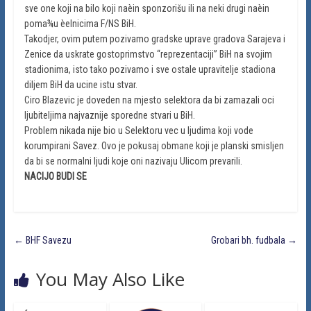
sve one koji na bilo koji naèin sponzorišu ili na neki drugi naèin
poma¾u èelnicima F/NS BiH.
Takodjer, ovim putem pozivamo gradske uprave gradova Sarajeva i
Zenice da uskrate gostoprimstvo “reprezentaciji” BiH na svojim
stadionima, isto tako pozivamo i sve ostale upravitelje stadiona
diljem BiH da ucine istu stvar.
Ciro Blazevic je doveden na mjesto selektora da bi zamazali oci
ljubiteljima najvaznije sporedne stvari u BiH.
Problem nikada nije bio u Selektoru vec u ljudima koji vode
korumpirani Savez. Ovo je pokusaj obmane koji je planski smisljen
da bi se normalni ljudi koje oni nazivaju Ulicom prevarili.
NACIJO BUDI SE
←
BHF Savezu
Grobari bh. fudbala
→
You May Also Like