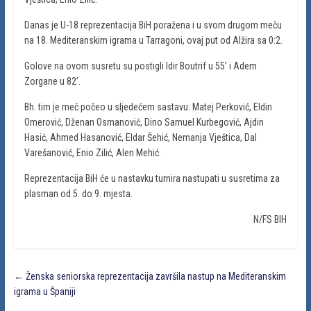
Danas je U-18 reprezentacija BiH poražena i u svom drugom meču
na 18. Mediteranskim igrama u Tarragoni, ovaj put od Alžira sa 0:2.
Golove na ovom susretu su postigli Idir Boutrif u 55’ i Adem
Zorgane u 82’.
Bh. tim je meč počeo u sljedećem sastavu: Matej Perković, Eldin
Omerović, Dženan Osmanović, Dino Samuel Kurbegović, Ajdin
Hasić, Ahmed Hasanović, Eldar Šehić, Nemanja Vještica, Dal
Varešanović, Enio Zilić, Alen Mehić.
Reprezentacija BiH će u nastavku turnira nastupati u susretima za
plasman od 5. do 9. mjesta.
N/FS BIH
←
Ženska seniorska reprezentacija završila nastup na Mediteranskim
igrama u Španiji