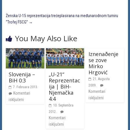
Ženska U-15 reprezentacija trećeplasirana na međunarodnom turniru
“Trofej FSCG”
→
You May Also Like
Iznenaðenje
se zove
Mirko
Hrgović
Slovenija –
„U-21“
BiH 0:3
Reprezentac
21. Augusta
ija | BiH-
2009.
7. Februara 2013.
Njemačka
Komentari
Komentari
4:4
isključeni
isključeni
10. Septembra
2012.
Komentari
isključeni