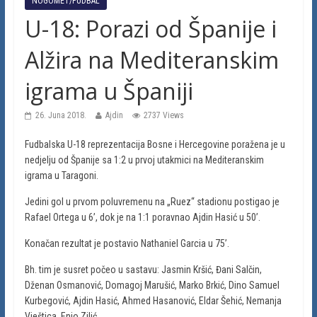
NOGOMET/FUDBAL
U-18: Porazi od Španije i
Alžira na Mediteranskim
igrama u Španiji
26. Juna 2018.
Ajdin
2737 Views
Fudbalska U-18 reprezentacija Bosne i Hercegovine poražena je u
nedjelju od Španije sa 1:2 u prvoj utakmici na Mediteranskim
igrama u Taragoni.
Jedini gol u prvom poluvremenu na „Ruez“ stadionu postigao je
Rafael Ortega u 6’, dok je na 1:1 poravnao Ajdin Hasić u 50’.
Konačan rezultat je postavio Nathaniel Garcia u 75’.
Bh. tim je susret počeo u sastavu: Jasmin Kršić, Đani Salčin,
Dženan Osmanović, Domagoj Marušić, Marko Brkić, Dino Samuel
Kurbegović, Ajdin Hasić, Ahmed Hasanović, Eldar Šehić, Nemanja
Vještica, Enio Zilić.