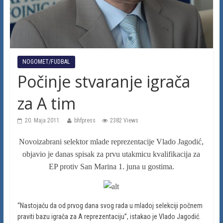
NOGOMET/FUDBAL
Počinje stvaranje igrača
za A tim
20. Maja 2011.
bhfpress
2382 Views
Novoizabrani selektor mlade reprezentacije Vlado Jagodić,
objavio je danas spisak za prvu utakmicu kvalifikacija za
EP protiv San Marina 1. juna u gostima.
“Nastojaću da od prvog dana svog rada u mladoj selekciji počnem
praviti bazu igrača za A reprezentaciju”, istakao je Vlado Jagodić.