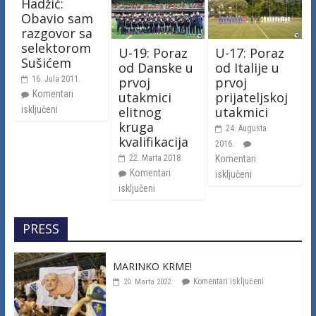
Hadžić:
Obavio sam
razgovor sa
selektorom
U-19: Poraz
U-17: Poraz
Sušićem
od Danske u
od Italije u
prvoj
prvoj
16. Jula 2011.
Komentari
utakmici
prijateljskoj
elitnog
utakmici
isključeni
kruga
24. Augusta
kvalifikacija
2016.
22. Marta 2018.
Komentari
Komentari
isključeni
isključeni
PRESS
MARINKO KRME!
Komentari isključeni
20. Marta 2022.