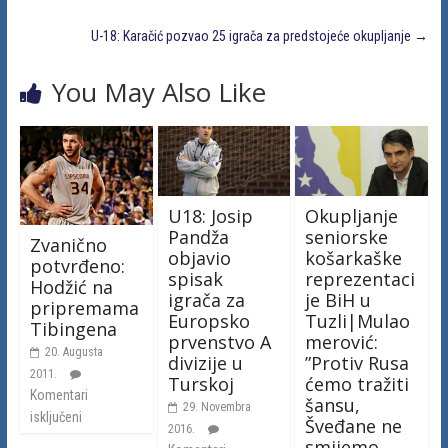
U-18: Karačić pozvao 25 igrača za predstojeće okupljanje
→
You May Also Like
U18: Josip
Okupljanje
Pandža
seniorske
Zvanično
objavio
košarkaške
potvrđeno:
spisak
reprezentaci
Hodžić na
igrača za
je BiH u
pripremama
Europsko
Tuzli|Mulao
Tibingena
prvenstvo A
merović:
20. Augusta
divizije u
”Protiv Rusa
2011.
Turskoj
ćemo tražiti
Komentari
šansu,
29. Novembra
isključeni
Šveđane ne
2016.
smijemo