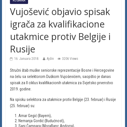
KOŠARKA
Vujošević objavio spisak
igrača za kvalifikacione
utakmice protiv Belgije i
Rusije
16. Januara 2018.
Ajdin
3206 Views
Stručni štab muške seniorske reprezentacije Bosne i Hercegovine
na čelu sa selektorom Duškom Vujoševićem, saopštio je danas
spisak za II ciklus kvalifikacionih utakmica za Svjetsko prvenstvo
2019. godine.
Na spisku selektora za utakmice protiv Belgije (23. februar) i Rusije
(25. februar) su:
Amar Gegić (Bayern),
Nemanja Gordić (Budućnost),
Sani Čampara (MoraBanc Andorra),