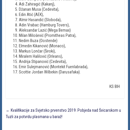
Adi Zahiragić (Kakanj),
Džanan Musa (Cedevita),
Edin Atić (AEK),
Almir Hasandić (Sloboda),
Adin Vrabac (Hamburg Tovers),
Aleksandar Lazić (Mega Bemax)
Milan Milošević (Promitheas Patra),
Nedim Buza (Oostende)
Elmedin Kikanović (Monaco),
Markus Lončar (Široki),
Miralem Halilović (Orleans),
Andrija Stipanović (Cedevita),
Emir Sulejmanović (Montekit Fuenlabrada),
Scottie Jordan Wilbekin (Darusafaka).
KS BIH
←
Kvalifikacije za Svjetsko prvenstvo 2019: Pobjeda nad Švicarskom u
Tuzli za potvrdu plasmana u baraž!