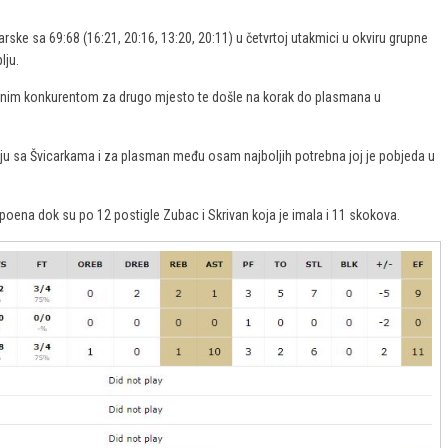
rske sa 69:68 (16:21, 20:16, 13:20, 20:11) u četvrtoj utakmici u okviru grupne
lju.
ektnim konkurentom za drugo mjesto te došle na korak do plasmana u
iciju sa Švicarkama i za plasman među osam najboljih potrebna joj je pobjeda u
13 poena dok su po 12 postigle Zubac i Skrivan koja je imala i 11 skokova.