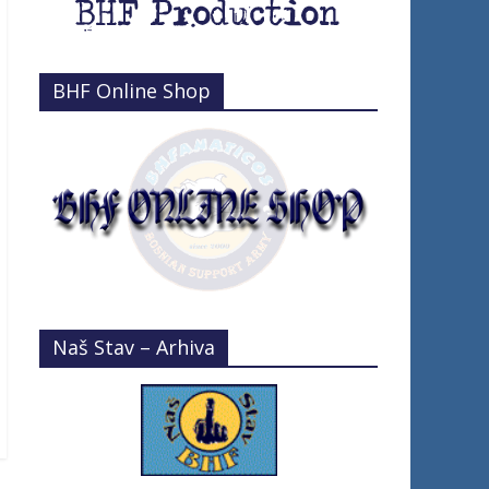
BHF Online Shop
Naš Stav – Arhiva