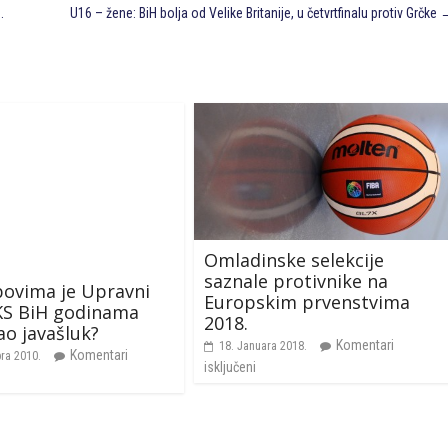
.
U16 – žene: BiH bolja od Velike Britanije, u četvrtfinalu protiv Grčke
Omladinske selekcije
saznale protivnike na
bovima je Upravni
Europskim prvenstvima
KS BiH godinama
2018.
o javašluk?
Komentari
18. Januara 2018.
Komentari
ra 2010.
isključeni