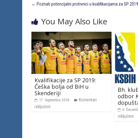
←
Poznati potencijalni protivnici u kvalifikacijama za SP 2019
You May Also Like
Kvalifikacije za SP 2019:
Češka bolja od BiH u
Bh. klu
Skenderiji
odbor 
Komentari
17. Septembra 2018.
dopušta
isključeni
6. Decemb
isključeni