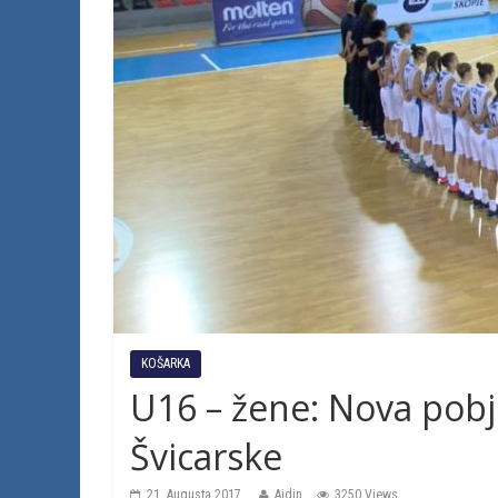
KOŠARKA
U16 – žene: Nova pobj
Švicarske
21. Augusta 2017.
Ajdin
3250 Views