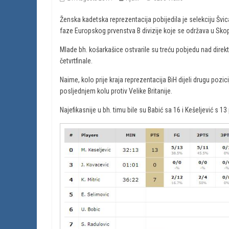
Ženska kadetska reprezentacija pobijedila je selekciju Švica
faze Europskog prvenstva B divizije koje se održava u Skop
Mlade bh. košarkašice ostvarile su treću pobjedu nad dir
četvrtfinale.
Naime, kolo prije kraja reprezentacija BiH dijeli drugu poz
posljednjem kolu protiv Velike Britanije.
Najefikasnije u bh. timu bile su Babić sa 16 i Kešeljević s 