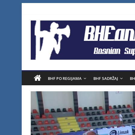
BHF PO REGIJAMA
BHF SADRŽAJ
BH