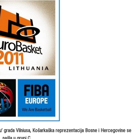
u’
grada Vilniusa, Košarkaška reprezentacija Bosne i Hercegovine se
našla u grupi C.