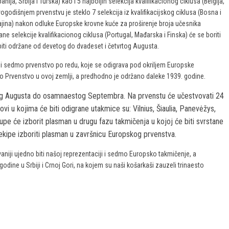
ija, Srbija i Turska) kao i 5 najboljih selekcija kvalifikacionog ciklusa (Belgija,
vogodišnjem prvenstvu je steklo 7 selekcija iz kvalifikacijskog ciklusa (Bosna i
Ukrajina) nakon odluke Europske krovne kuće za proširenje broja učesnika
e selekcije kvalifikacionog ciklusa (Portugal, Mađarska i Finska) će se boriti
 biti održane od devetog do dvadeset i četvrtog Augusta.
t i sedmo prvenstvo po redu, koje se odigrava pod okriljem Europske
o Prvenstvo u ovoj zemlji, a predhodno je održano daleke 1939. godine.
rvog Augusta do osamnaestog Septembra. Na prvenstu će učestvovati 24
i u kojima će biti odigrane utakmice su: Vilnius, Šiaulia, Panevėžys,
 grupe će izborit plasman u drugu fazu takmičenja u kojoj će biti svrstane
i ekipe izboriti plasman u završnicu Europskog prvenstva.
niji ujedno biti našoj reprezentaciji i sedmo Europsko takmičenje, a
odine u Srbiji i Crnoj Gori, na kojem su naši košarkaši zauzeli trinaesto