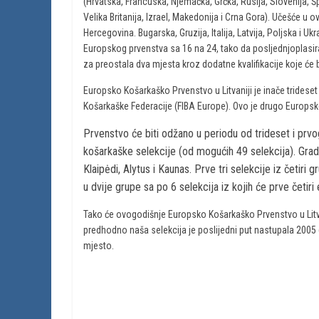
(Hrvatska, Francuska, Njemačka, Grčka, Rusija, Slovenija, Špan
Velika Britanija, Izrael, Makedonija i Crna Gora). Učešće u o
Hercegovina. Bugarska, Gruzija, Italija, Latvija, Poljska i 
Europskog prvenstva sa 16 na 24, tako da posljednjoplasiran
za preostala dva mjesta kroz dodatne kvalifikacije koje će
Europsko Košarkaško Prvenstvo u Litvaniji je inače tridese
Košarkaške Federacije (FIBA Europe). Ovo je drugo Europsk
Prvenstvo će biti odžano u periodu od trideset i p
košarkaške selekcije (od mogućih 49 selekcija). Gradov
Klaipėdi, Alytus i Kaunas. Prve tri selekcije iz četiri
u dvije grupe sa po 6 selekcija iz kojih će prve četir
Tako će ovogodišnje Europsko Košarkaško Prvenstvo u Litva
predhodno naša selekcija je poslijedni put nastupala 2005 g
mjesto.