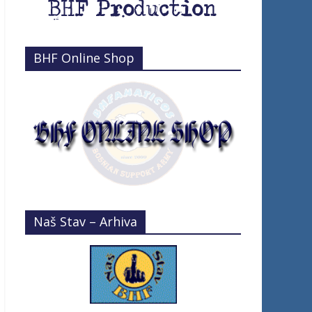
BHF Online Shop
Naš Stav – Arhiva