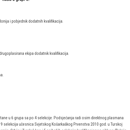
onija i pobjednik dodatnih kvalifikacija.
, drugoplasirana ekipa dodatnik kvalifikacija.
na.
rstane u 6 grupa sa po 4 selekcije. Podsjećanja radi osim direktnog plasmana
o 9 selekcija učesnica Svjetskog Košarkaškog Prvenstva 2010 god. u Turskoj