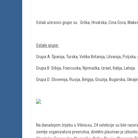
Ostali učesnici grupe su : Grčka, Hrvatska, Crna Gora, Maked
Ostale grupe:
Grupa A: Španija, Turska, Velika Britanija, Litvanija, Poljska
Grupa B: Srbija, Francuska, Njemačka, Izrael, Italija, Latvija.
Grupa D: Slovenija, Rusija, Belgija, Gruzija, Bugarska, Ukraji
Na današnjem žrijebu u Viliniusu, 24 selekcije su bile razv
zemlje organizatora prvenstva, direktni plasman je izboril