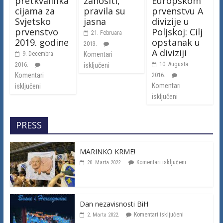
Europskom
pretkvalifika
zanositi,
prvenstvu A
cijama za
pravila su
divizije u
Svjetsko
jasna
Poljskoj: Cilj
prvenstvo
21. Februara
opstanak u
2019. godine
2013.
A diviziji
9. Decembra
Komentari
10. Augusta
2016.
isključeni
Komentari
2016.
Komentari
isključeni
isključeni
PRESS
MARINKO KRME!
Komentari isključeni
20. Marta 2022.
Dan nezavisnosti BiH
Komentari isključeni
2. Marta 2022.