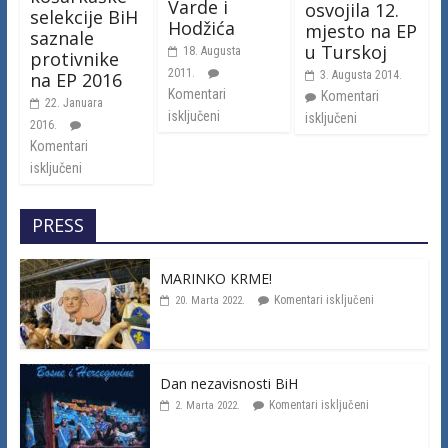
Varde i
osvojila 12.
selekcije BiH
Hodžića
mjesto na EP
saznale
u Turskoj
18. Augusta
protivnike
2011.
na EP 2016
3. Augusta 2014.
Komentari
Komentari
22. Januara
isključeni
isključeni
2016.
Komentari
isključeni
PRESS
MARINKO KRME!
Komentari isključeni
20. Marta 2022.
Dan nezavisnosti BiH
Komentari isključeni
2. Marta 2022.