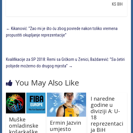
KS BIH
←
Kikanović: ”Žao mi je što ću zbog povrede nakon toliko vremena
propustiti okupljanje reprezentacije”
Kvalifikacije za SP 2018: Remi sa Grčkom u Zenici, Baždarević: ”Sa četiri
pobjede možemo do drugog mjesta”
→
You May Also Like
I naredne
godine u
diviziji A: U-
18
Muške
Ermin Jazvin
reprezentaci
omladinske
umjesto
ja BiH
košarkaške