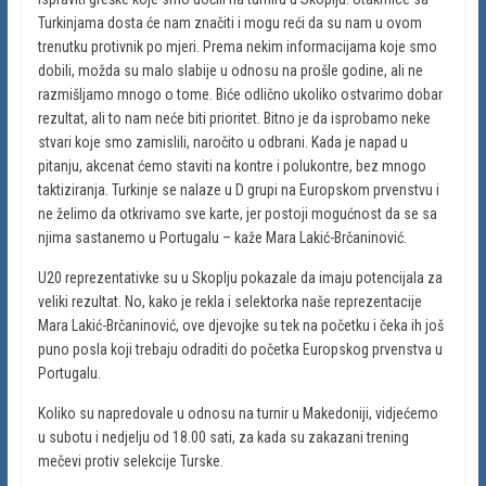
Turkinjama dosta će nam značiti i mogu reći da su nam u ovom
trenutku protivnik po mjeri. Prema nekim informacijama koje smo
dobili, možda su malo slabije u odnosu na prošle godine, ali ne
razmišljamo mnogo o tome. Biće odlično ukoliko ostvarimo dobar
rezultat, ali to nam neće biti prioritet. Bitno je da isprobamo neke
stvari koje smo zamislili, naročito u odbrani. Kada je napad u
pitanju, akcenat ćemo staviti na kontre i polukontre, bez mnogo
taktiziranja. Turkinje se nalaze u D grupi na Europskom prvenstvu i
ne želimo da otkrivamo sve karte, jer postoji mogućnost da se sa
njima sastanemo u Portugalu – kaže Mara Lakić-Brčaninović.
U20 reprezentativke su u Skoplju pokazale da imaju potencijala za
veliki rezultat. No, kako je rekla i selektorka naše reprezentacije
Mara Lakić-Brčaninović, ove djevojke su tek na početku i čeka ih još
puno posla koji trebaju odraditi do početka Europskog prvenstva u
Portugalu.
Koliko su napredovale u odnosu na turnir u Makedoniji, vidjećemo
u subotu i nedjelju od 18.00 sati, za kada su zakazani trening
mečevi protiv selekcije Turske.