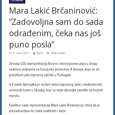
KOŠARKA
Mara Lakić Brčaninović:
”Zadovoljna sam do sada
odrađenim, čeka nas još
puno posla”
8. Juna 2017.
Ajdin
4946 Views
Ženska U20 reprezentacija Bosne i Hercegovine ulazi u drugu
sedmicu priprema za Europsko prvenstvo A divizije, koje će se
početkom jula mjeseca održati u Portugalu.
Iza naših djevojaka je sedam dana napornog rada i međunarodni
seniorski turnir u Skoplju, koji su naše djevojke završile na trećem
mjestu.
Selektor naše reprezentacije Mara Lakić-Brčaninović ističe da je
prezadovoljna do sada urađenim i kaže: