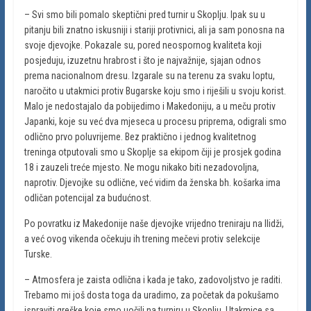
– Svi smo bili pomalo skeptični pred turnir u Skoplju. Ipak su u
pitanju bili znatno iskusniji i stariji protivnici, ali ja sam ponosna na
svoje djevojke. Pokazale su, pored neospornog kvaliteta koji
posjeduju, izuzetnu hrabrost i što je najvažnije, sjajan odnos
prema nacionalnom dresu. Izgarale su na terenu za svaku loptu,
naročito u utakmici protiv Bugarske koju smo i riješili u svoju korist.
Malo je nedostajalo da pobijedimo i Makedoniju, a u meču protiv
Japanki, koje su već dva mjeseca u procesu priprema, odigrali smo
odlično prvo poluvrijeme. Bez praktično i jednog kvalitetnog
treninga otputovali smo u Skoplje sa ekipom čiji je prosjek godina
18 i zauzeli treće mjesto. Ne mogu nikako biti nezadovoljna,
naprotiv. Djevojke su odlične, već vidim da ženska bh. košarka ima
odličan potencijal za budućnost.
Po povratku iz Makedonije naše djevojke vrijedno treniraju na Ilidži,
a već ovog vikenda očekuju ih trening mečevi protiv selekcije
Turske.
– Atmosfera je zaista odlična i kada je tako, zadovoljstvo je raditi.
Trebamo mi još dosta toga da uradimo, za početak da pokušamo
ispraviti greške koje smo uočili na turniru u Skoplju. Utakmice sa