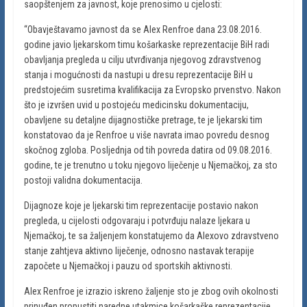
saopštenjem za javnost, koje prenosimo u cjelosti:
“Obavještavamo javnost da se Alex Renfroe dana 23.08.2016.
godine javio ljekarskom timu košarkaske reprezentacije BiH radi
obavljanja pregleda u cilju utvrđivanja njegovog zdravstvenog
stanja i mogućnosti da nastupi u dresu reprezentacije BiH u
predstojećim susretima kvalifikacija za Evropsko prvenstvo. Nakon
što je izvršen uvid u postojeću medicinsku dokumentaciju,
obavljene su detaljne dijagnostičke pretrage, te je ljekarski tim
konstatovao da je Renfroe u više navrata imao povredu desnog
skočnog zgloba. Posljednja od tih povreda datira od 09.08.2016.
godine, te je trenutno u toku njegovo liječenje u Njemačkoj, za sto
postoji validna dokumentacija.
Dijagnoze koje je ljekarski tim reprezentacije postavio nakon
pregleda, u cijelosti odgovaraju i potvrđuju nalaze ljekara u
Njemačkoj, te sa žaljenjem konstatujemo da Alexovo zdravstveno
stanje zahtjeva aktivno liječenje, odnosno nastavak terapije
započete u Njemačkoj i pauzu od sportskih aktivnosti.
Alex Renfroe je izrazio iskreno žaljenje sto je zbog ovih okolnosti
prinuđen propustiti naredne utakmice košarkaške reprezentacije