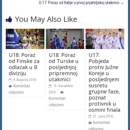
U-17: Poraz od Italije u prvoj prijateljskoj utakmici
→
You May Also Like
U18: Poraz
U18: Poraz
U17:
od Finske za
od Turske u
Pobjeda
odlazak u B
posljednjoj
protiv Južne
diviziju
pripremnoj
Koreje u
utakmici
posljednjem
4. Augusta 2018.
susretu
Komentari
13. Decembra
grupne faze,
isključeni
2016.
poznat
Komentari
protivnik u
isključeni
osmini finala
27. Juna 2016.
Komentari
isključeni