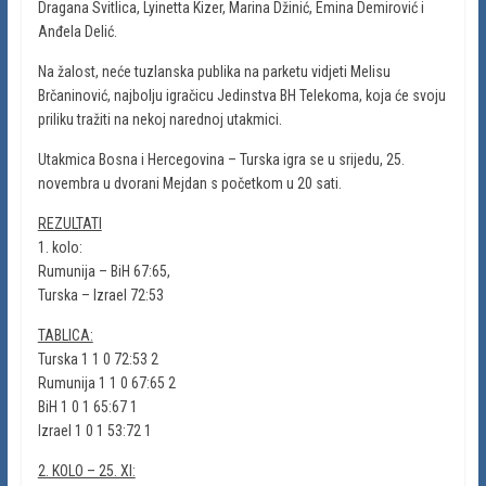
Dragana Svitlica, Lyinetta Kizer, Marina Džinić, Emina Demirović i
Anđela Delić.
Na žalost, neće tuzlanska publika na parketu vidjeti Melisu
Brčaninović, najbolju igračicu Jedinstva BH Telekoma, koja će svoju
priliku tražiti na nekoj narednoj utakmici.
Utakmica Bosna i Hercegovina – Turska igra se u srijedu, 25.
novembra u dvorani Mejdan s početkom u 20 sati.
REZULTATI
1. kolo:
Rumunija – BiH 67:65,
Turska – Izrael 72:53
TABLICA:
Turska 1 1 0 72:53 2
Rumunija 1 1 0 67:65 2
BiH 1 0 1 65:67 1
Izrael 1 0 1 53:72 1
2. KOLO – 25. XI: