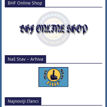
BHF Online Shop
Naš Stav – Arhiva
Najnoviji članci