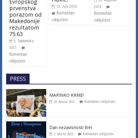
Evropskog
prvenstva
10. Jula 2010.
2013.
Komentari
porazom od
Komentari
Makedonije
isključeni
isključeni
rezultatom
75:63
5. Septembra
2011.
Komentari
isključeni
PRESS
MARINKO KRME!
Komentari isključeni
20. Marta 2022.
Dan nezavisnosti BiH
Komentari isključeni
2. Marta 2022.