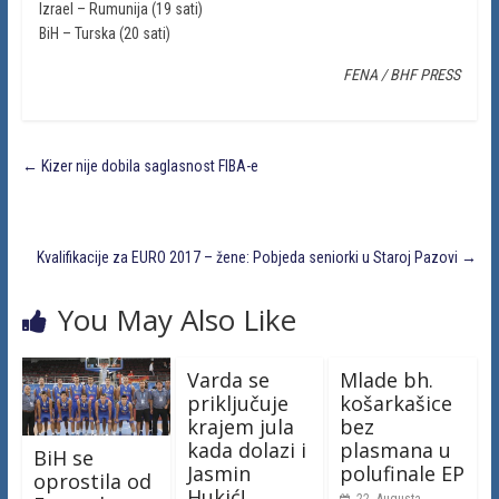
Izrael – Rumunija (19 sati)
BiH – Turska (20 sati)
FENA / BHF PRESS
←
Kizer nije dobila saglasnost FIBA-e
Kvalifikacije za EURO 2017 – žene: Pobjeda seniorki u Staroj Pazovi
→
You May Also Like
Varda se
Mlade bh.
priključuje
košarkašice
krajem jula
bez
kada dolazi i
plasmana u
BiH se
Jasmin
polufinale EP
oprostila od
Hukić!
22. Augusta