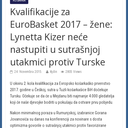
KOŠARKA
Kvalifikacije za
EuroBasket 2017 – žene:
Lynetta Kizer neće
nastupiti u sutrašnjoj
utakmici protiv Turske
24. Novembra 2015.
Ajdin
2805 Views
U okviru 2. kola kvalifikacija za Evropsko košarkaško prvenstvo
2017. godine u Češkoj, sutra u Tuzli košarkašice BiH dočekuje
Tursku. Očekuje se da će u Mejdanu biti najmanje 4.000 gledatelja
koji će naše djevojke bodriti u pokušaju da ostvare prvu pobjedu.
Nakon minimalnog poraza u Rumunjskoj, izabranice Gorana
Jovanovića su danas na konferenciji za novinare s dosta
optimizma govorile o sutrašnjoj utakmici protiv favorizirane