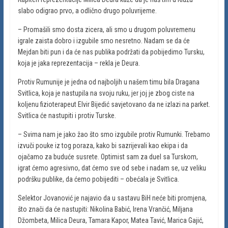
slabo odigrao prvo, a odlično drugo poluvrijeme.
– Promašili smo dosta zicera, ali smo u drugom poluvremenu
igrale zaista dobro i izgubile smo nesretno. Nadam se da će
Mejdan biti pun i da će nas publika podržati da pobijedimo Tursku,
koja je jaka reprezentacija – rekla je Deura.
Protiv Rumunije je jedna od najboljih u našem timu bila Dragana
Svitlica, koja je nastupila na svoju ruku, jer joj je zbog ciste na
koljenu fizioterapeut Elvir Bijedić savjetovano da ne izlazi na parket.
Svitlica će nastupiti i protiv Turske.
– Svima nam je jako žao što smo izgubile protiv Rumunki. Trebamo
izvuči pouke iz tog poraza, kako bi sazrijevali kao ekipa i da
ojačamo za buduće susrete. Optimist sam za duel sa Turskom,
igrat ćemo agresivno, dat ćemo sve od sebe i nadam se, uz veliku
podršku publike, da ćemo pobijediti – obećala je Svitlica.
Selektor Jovanović je najavio da u sastavu BiH neće biti promjena,
što znači da će nastupiti: Nikolina Babić, Irena Vrančić, Miljana
Džombeta, Milica Deura, Tamara Kapor, Matea Tavić, Marica Gajić,