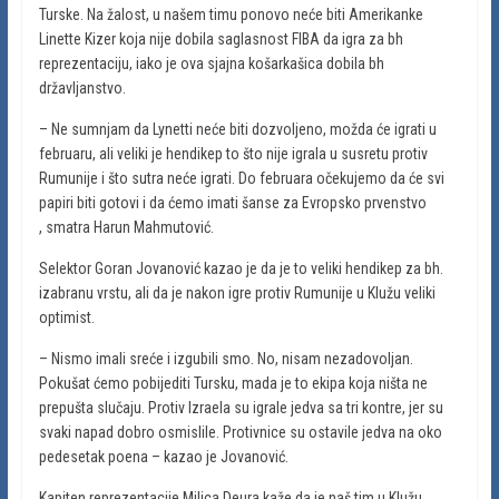
Turske. Na žalost, u našem timu ponovo neće biti Amerikanke
Linette Kizer koja nije dobila saglasnost FIBA da igra za bh
reprezentaciju, iako je ova sjajna košarkašica dobila bh
državljanstvo.
– Ne sumnjam da Lynetti neće biti dozvoljeno, možda će igrati u
februaru, ali veliki je hendikep to što nije igrala u susretu protiv
Rumunije i što sutra neće igrati. Do februara očekujemo da će svi
papiri biti gotovi i da ćemo imati šanse za Evropsko prvenstvo
, smatra Harun Mahmutović.
Selektor Goran Jovanović kazao je da je to veliki hendikep za bh.
izabranu vrstu, ali da je nakon igre protiv Rumunije u Klužu veliki
optimist.
– Nismo imali sreće i izgubili smo. No, nisam nezadovoljan.
Pokušat ćemo pobijediti Tursku, mada je to ekipa koja ništa ne
prepušta slučaju. Protiv Izraela su igrale jedva sa tri kontre, jer su
svaki napad dobro osmislile. Protivnice su ostavile jedva na oko
pedesetak poena – kazao je Jovanović.
Kapiten reprezentacije Milica Deura kaže da je naš tim u Klužu