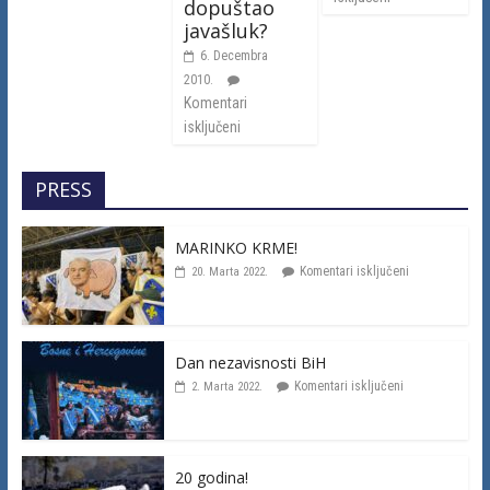
dopuštao
javašluk?
6. Decembra
2010.
Komentari
isključeni
PRESS
MARINKO KRME!
Komentari isključeni
20. Marta 2022.
Dan nezavisnosti BiH
Komentari isključeni
2. Marta 2022.
20 godina!