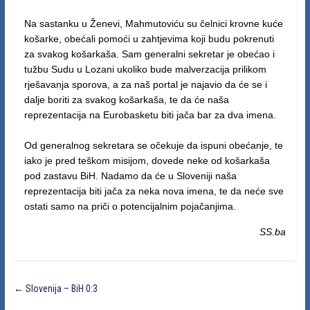
Na sastanku u Ženevi, Mahmutoviću su čelnici krovne kuće
košarke, obećali pomoći u zahtjevima koji budu pokrenuti
za svakog košarkaša. Sam generalni sekretar je obećao i
tužbu Sudu u Lozani ukoliko bude malverzacija prilikom
rješavanja sporova, a za naš portal je najavio da će se i
dalje boriti za svakog košarkaša, te da će naša
reprezentacija na Eurobasketu biti jača bar za dva imena.
Od generalnog sekretara se očekuje da ispuni obećanje, te
iako je pred teškom misijom, dovede neke od košarkaša
pod zastavu BiH. Nadamo da će u Sloveniji naša
reprezentacija biti jača za neka nova imena, te da neće sve
ostati samo na priči o potencijalnim pojačanjima.
SS.ba
←
Slovenija – BiH 0:3