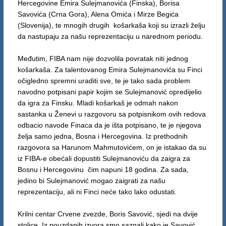
Hercegovine Emira Sulejmanovića (Finska), Borisa
Savovića (Crna Gora), Alena Omića i Mirze Begića
(Slovenija), te mnogih drugih košarkaša koji su izrazli želju
da nastupaju za našu reprezentaciju u narednom periodu.
Međutim, FIBA nam nije dozvolila povratak niti jednog
košarkaša. Za talentovanog Emira Sulejmanovića su Finci
očigledno spremni uraditi sve, te je tako sada problem
navodno potpisani papir kojim se Sulejmanović opredijelio
da igra za Finsku. Mladi košarkaš je odmah nakon
sastanka u Ženevi u razgovoru sa potpisnikom ovih redova
odbacio navode Finaca da je išta potpisano, te je njegova
želja samo jedna, Bosna i Hercegovina. Iz prethodnih
razgovora sa Harunom Mahmutovićem, on je istakao da su
iz FIBA-e obećali dopustiti Sulejmanoviću da zaigra za
Bosnu i Hercegovinu čim napuni 18 godina. Za sada,
jedino bi Sulejmanović mogao zaigrati za našu
reprezentaciju, ali ni Finci neće tako lako odustati.
Krilni centar Crvene zvezde, Boris Savović, sjedi na dvije
stolice. Iz pouzdanih izvora smo saznali kako je Savović