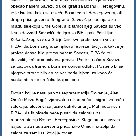
obećao našem Savezu da će igrati za Bosnu i Hercegovinu,
te je istakao kako se osjeća Bosancem i Hercegovcem, ali
drugu priču govori u Beogradu. Savović je nastupao za
mladu selekciju Crne Gore, a iz tamošnjeg Saveza su već
ljetos dozvolili Savoviću da igra za BiH. Ipak, čelni ljudi
Košarkaškog saveza Srbije čine sve preko svojih veza u
FIBA-i da Boris zaigra za njihovu reprezentaciju, a kakva je
praksa dosad bila prema našem Savezu, FIBA će to i
dozvoliti, kršeći sopstvena pravila. Papir u našem Savezu
za Savovića trune, a Boris ne donosi odluku. Pošteno bi sa
njegove strane bilo da se već sada izjasni za koga će
nastupati, a ne da čeka kraj sezone.
Dvojac koji je nastupao za reprezentaciju Slovenije, Alen
Omić i Mirza Begić, vjerovatno nikad neće zaigrati za našu
selekciju. Slovenci su jasno dali do znanja Mahmutoviću i
FIBA-i, da ih nikada neće pustiti da zaigraju za
reprezentaciju Bosne i Hercegovine. Stoga su oni sasvim
izvjesno za nas završena priča, iako Omić ima želju da
zaigra za zemlju u kojoj je rođen.