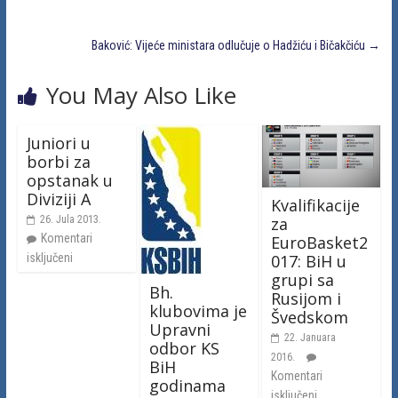
Baković: Vijeće ministara odlučuje o Hadžiću i Bičakčiću
→
You May Also Like
Juniori u
borbi za
opstanak u
Diviziji A
Kvalifikacije
za
26. Jula 2013.
Komentari
EuroBasket2
017: BiH u
isključeni
grupi sa
Bh.
Rusijom i
klubovima je
Švedskom
Upravni
22. Januara
odbor KS
2016.
BiH
Komentari
godinama
isključeni