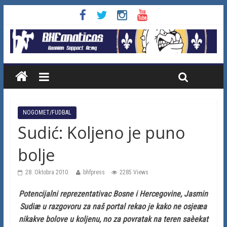
NOGOMET/FUDBAL
Sudić: Koljeno je puno
bolje
28. Oktobra 2010.
bhfpress
2285 Views
Potencijalni reprezentativac Bosne i Hercegovine, Jasmin
Sudiæ u razgovoru za naš portal rekao je kako ne osjeæa
nikakve bolove u koljenu, no za povratak na teren saèekat