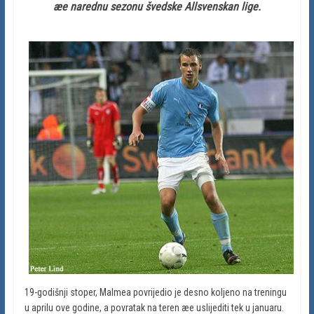
æe narednu sezonu švedske Allsvenskan lige.
19-godišnji stoper, Malmea povrijedio je desno koljeno na treningu
u aprilu ove godine, a povratak na teren æe uslijediti tek u januaru.