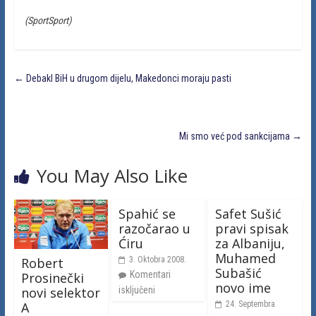
(SportSport)
←
Debakl BiH u drugom dijelu, Makedonci moraju pasti
Mi smo već pod sankcijama
→
You May Also Like
Spahić se
Safet Sušić
razočarao u
pravi spisak
Ćiru
za Albaniju,
Muhamed
Robert
3. Oktobra 2008.
Subašić
Komentari
Prosinečki
novo ime
novi selektor
isključeni
A
24. Septembra