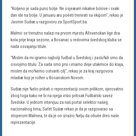
"Koljeno je sada puno bolje. Ne osjeæam nikakve bolove i svaki
dan ide na bolje. U januaru æu poèeti trenirati sa ekipom", rekao je
Jasmin Sudiæ u razgovoru za SportSport.ba.
Malmö se trenutno nalazi na prvom mjestu Allsvenskan lige dva
kola prije kraja sezone, a Bosanac u redovima švedskog kluba se
nada osvajanju titule.
"Mislim da mi igramo najbolji fudbal u Švedskoj i zaslu¾ili smo da
osvojimo titulu. Za sada smo prvi i imamo dvije utakmice do kraja,
mislim da mo¾emo ostvariti cilj", rekao je za kraj razgovora
mladiæ koji je roðen u Bosanskom Novom.
Sudiæ nije ¾elio prièati o reprezentaciji ovom prilikom, vjerovatno
zbog toga kako ne bi na njega vršio pritisak Fudbalski savez
Švedske. U jednom intervjuu za naš portal selektor našeg
nacionalnog tima, Safet Sušiæ rekao je da je razgovarao sa
stoperom Malmea, te da je on izrazio ¾elju da obuèe dres naše
reprezentacije.