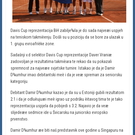
Davis Cup reprezentacija BiH zabilje¾ila je do sada najveæi uspjeh
na teniskom takmièenju. Došli su u poziciju da se bore za ulazak u
1. grupu evroafrièke zone.
Sadašnji v.d selektor Davis Cup reprezentacije Daver Vraniæ
zadovoljan je rezultatima takmièara te rekao da su pokazali
spremnost za najveæe svjetske turnire. Istakao je da je Damir
D¾umhur imao debitantski meè i da je veæ spreman za seniorsku
kategoriju.
Debitant Damir D¾umhur kazao je da su u Estoniji gubili rezultatom
2:1 i da je odluèujuæi meè igrao uz podršku èitavog tima te je tako
reprezentacija uspjela da pobijedi s 3:2. Najavio je da veæ
slijedeæe sedmice ide u Švicarsku na juniorsko evropsko
prvenstvo.
Damir D¾umhur æe biti naš predstavnik ove godine u Singapuru na