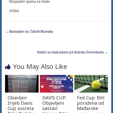
Olimpijskim igrama za mlade.
(FENA)
←
Nastavljen niz Zlatnih Momaka
Hadžić se nada barem još dolasku Domerkanta
→
You May Also Like
Obavljen
DAVIS CUP:
Fed Cup: BiH
žrijeb Davis
Objavljeni
poražena od
Cup susreta
sastavi
Mađarske