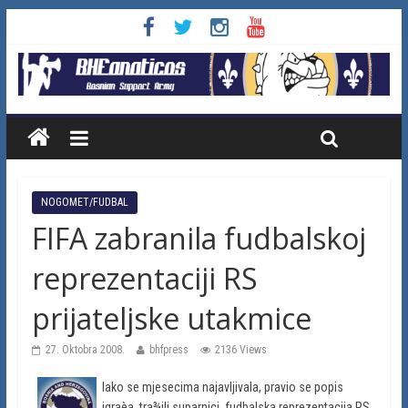
NOGOMET/FUDBAL
FIFA zabranila fudbalskoj
reprezentaciji RS
prijateljske utakmice
27. Oktobra 2008.
bhfpress
2136 Views
Iako se mjesecima najavljivala, pravio se popis
igraèa, tra¾ili suparnici, fudbalska reprezentacija RS