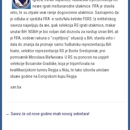
neæe igrati meðunarodne utakmice. FIFA je stavila
veto, te su otpale veæ ranije dogovorene utakmice. Saznajemo da
je odluka iz sjedišta FIFA -e rastu¾ila èelnike FSRS. Iz entitetskog
saveza najavljuju da æe, ipak selekcija RS igrati utakmice, makar
unutar BiH. NSBiH je bio voljan dati dozvolu za nastup izvan BiH, ali
je FIFA, vodeæi raèuna o "osjetljivoj" situaciji u BiH, stavila veto i
dala do znanja da priznaje samo fudbalsku reprezentaciju BiH.
Inaèe, selektor reprezentacije RS je Borèe Sredojeviæ, prvi
pomoænik Miroslava Bla¾eviæa. U RS su ponosni na uspjeh
selekcije Bosanske Gradiške, koja je trijumfovala na
kvalifikacijskom turniru Regija u Nišu, te tako izborila uèešæe
iduæe godine na Evropskom kupu Regija.
san.ba
←
Savez će od nove godine imati novog sekretara!