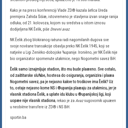
Kako je na press konferenciji Vlade ZD® kazala šefica Ureda
premijera Zahida Šišiæ, istovremeno je stavljena izvan snage ranija
odluka, od 21. kolovoza, kojom su sredstva u istom iznosu
dodijeljena NK Èelik, piše
Dnevni avaz
.
NK Èelik zbog blokiranog raèuna radi nagomilanih dugova sve
svoje novèane transakcije obavlja preko NK Èelik 1945, koji se
natjeèe u Ligi Zenièko-dobojske ¾upanije. Ironièno, jer NK Èelik nije
bio organizator spomenute utakmice, nego Nogometni savez BiH.
Èelik samo iznajmljuje stadion, što mu bude plaæeno. Sve ostalo,
od zaštitarske slu¾be, hostesa do osiguranja, organizira i plaæa
Nogometni savez, pa je nejasno kakve to troškove ima Èelik? Uz
to, ostaje nejasno kome NS i ®upanija plaæaju za utakmicu, jer je
vlasnik stadiona Èelik, a uplate idu klubu u ®upanijskoj ligi, koji
uopæe nije vlasnik stadiona
, rekao je za
Avaz
sugovornik upuæen
u neobiène transfere iz ZD® i NS BiH.
sportin.ba