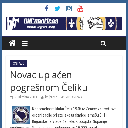
OSTALO
Novac uplaćen
pogrešnom Čeliku
6. Oktobra 2008.
bhfpress
2319 Views
Nogometnom klubu Èelik 1945 iz Zenice za troškove
organizacije prijateljske utakmice izmeðu BiH i
Bugarske, iz Vlade Zenièko-dobojske ¾upanije
sredinom prošlog mjeseca, uplaæeno je 10.000 maraka.