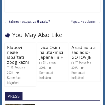
←
Bašić će nastupati za Hrvatsku?
Papac: Ne dolazim!
→
You May Also Like
Klubovi
Ivica Osim
A sad adio a
neæe
na utakmici
sad adio-
ispa¹tati
Japana i BiH
GOTOV JE
zbog kazni
23. Januara
17. Decembra
12. Februara
2008.
2007.
Komentari
Komentari
2008.
Komentari
isključeni
isključeni
isključeni
PRESS