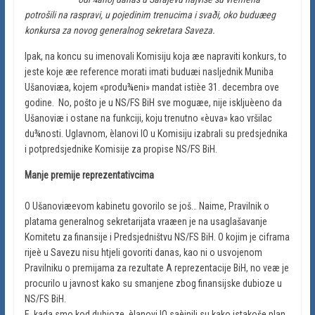
potrošili na raspravi, u pojedinim trenucima i svaði, oko buduæeg
konkursa za novog generalnog sekretara Saveza.
Ipak, na koncu su imenovali Komisiju koja æe napraviti konkurs, to
jeste koje æe reference morati imati buduæi nasljednik Muniba
Ušanoviæa, kojem «produ¾eni» mandat istièe 31. decembra ove
godine. No, pošto je u NS/FS BiH sve moguæe, nije iskljuèeno da
Ušanoviæ i ostane na funkciji, koju trenutno «èuva» kao vršilac
du¾nosti. Uglavnom, èlanovi IO u Komisiju izabrali su predsjednika
i potpredsjednike Komisije za propise NS/FS BiH.
Manje premije reprezentativcima
O Ušanoviæevom kabinetu govorilo se još… Naime, Pravilnik o
platama generalnog sekretarijata vraæen je na usaglašavanje
Komitetu za finansije i Predsjedništvu NS/FS BiH. O kojim je ciframa
rijeè u Savezu nisu htjeli govoriti danas, kao ni o usvojenom
Pravilniku o premijama za rezultate A reprezentacije BiH, no veæ je
procurilo u javnost kako su smanjene zbog finansijske dubioze u
NS/FS BiH.
E. kada smo kod dubioze, èlanovi IO saèinili su kako istakoše plan,