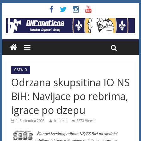
OSTALO
Odrzana skupsitina IO NS
BiH: Navijace po rebrima,
igrace po dzepu
1. Septembra 2008.
bhfpress
2273 Views
Èlanovi Izvršnog odbora NS/FS BiH na sjednici
odr¾anoj danas u Sarajevu najviše su vremena