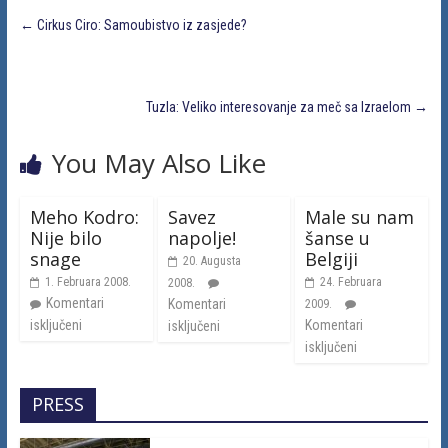
←
Cirkus Ciro: Samoubistvo iz zasjede?
Tuzla: Veliko interesovanje za meč sa Izraelom
→
You May Also Like
Meho Kodro:
Savez
Male su nam
Nije bilo
napolje!
šanse u
snage
Belgiji
20. Augusta
1. Februara 2008.
24. Februara
2008.
Komentari
Komentari
2009.
isključeni
Komentari
isključeni
isključeni
PRESS