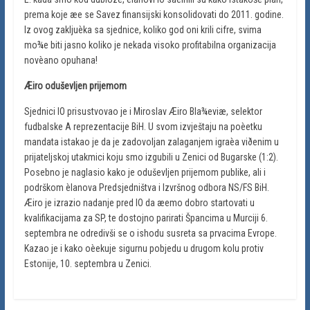
prema koje æe se Savez finansijski konsolidovati do 2011. godine.
Iz ovog zakljuèka sa sjednice, koliko god oni krili cifre, svima
mo¾e biti jasno koliko je nekada visoko profitabilna organizacija
novèano opuhana!
Æiro oduševljen prijemom
Sjednici IO prisustvovao je i Miroslav Æiro Bla¾eviæ, selektor
fudbalske A reprezentacije BiH. U svom izvještaju na poèetku
mandata istakao je da je zadovoljan zalaganjem igraèa viðenim u
prijateljskoj utakmici koju smo izgubili u Zenici od Bugarske (1:2).
Posebno je naglasio kako je oduševljen prijemom publike, ali i
podrškom èlanova Predsjedništva i Izvršnog odbora NS/FS BiH.
Æiro je izrazio nadanje pred IO da æemo dobro startovati u
kvalifikacijama za SP, te dostojno parirati Špancima u Murciji 6.
septembra ne odredivši se o ishodu susreta sa prvacima Evrope.
Kazao je i kako oèekuje sigurnu pobjedu u drugom kolu protiv
Estonije, 10. septembra u Zenici.