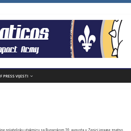
F PRESS VIJESTI
ine prijateljsku utakmicu sa Bugarskom 20. avgusta u Zenici igraæe znatno