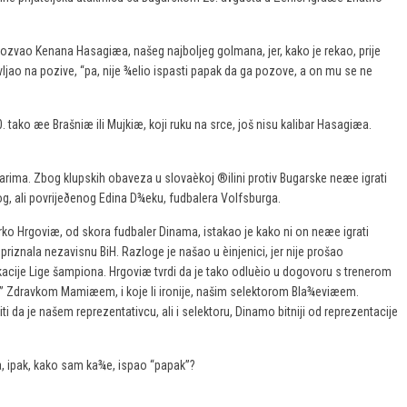
pozvao Kenana Hasagiæa, našeg najboljeg golmana, jer, kako je rekao, prije
vljao na pozive, “pa, nije ¾elio ispasti papak da ga pozove, a on mu se ne
0. tako æe Brašniæ ili Mujkiæ, koji ruku na srce, još nisu kalibar Hasagiæa.
garima. Zbog klupskih obaveza u slovaèkoj ®ilini protiv Bugarske neæe igrati
g, ali povrijeðenog Edina D¾eku, fudbalera Volfsburga.
rko Hrgoviæ, od skora fudbaler Dinama, istakao je kako ni on neæe igrati
 priznala nezavisnu BiH. Razloge je našao u èinjenici, jer nije prošao
kacije Lige šampiona. Hrgoviæ tvrdi da je tako odluèio u dogovoru s trenerom
 Zdravkom Mamiæem, i koje li ironije, našim selektorom Bla¾eviæem.
i da je našem reprezentativcu, ali i selektoru, Dinamo bitniji od reprezentacije
a, ipak, kako sam ka¾e, ispao “papak”?