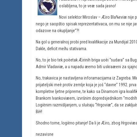
oslabljena, to je veæ sada jasno!
Novi selektor Miroslav – Æiro Bla¾eviæ nije 
nego je saopštio spisak reprezentativaca, on mu se nije ja
odazove na okupljanje”?!
Na gol u generalnoj probi pred kvalifikacije za Mundijal 201
Dakle, deficit meðu stativama.
No, to je bio tek poèetak Æirinih briga uoèi “sudara” sa Bu
Admir Vladaviæ, a u napadu æemo biti uskraæeni za sjajno
No, trakavica je nastavljena inforamacijama iz Zagreba. Mi
prijateljski meè protiv zemlje koja je još “davne” 1992. prva
kompletne ljetne pripreme, te kako sa Dinamom igra kvalifi
Brankom Ivankoviæem, izvršnim dopredsjednikom “modrih”
Logiènim razmišljanjem, u sluèaju “Hrgoviæ”, da se zakljuèit
BiH!
Shodno tome, logièno pitanje! Da li je Æiro, zbog Hrgoviæ
nezavisne