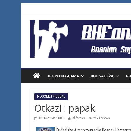
BHF PO REGIJAMA
BHF SADRŽAJ
BH
NOGOMET/FUDBAL
Otkazi i papak
13. Augusta 2008.
bhfpress
2574 Views
Fudbalska A reprezentacija Bosne i Hercegov