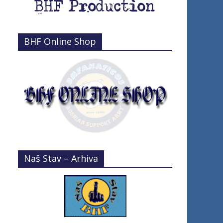
BHF Online Shop
Naš Stav – Arhiva