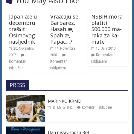
You May Also Like
Japan æe u
Vraæaju se
NSBiH mo­ra
decembru
Barbarez,
pla­ti­ti
tra¾iti
Hasahiæ,
500.000 ma­
Osimovog
Spahiæ,
ra­ka za ka­
nasljednik
Papac…?
ma­te
20. Novembra
14. Novembra
10. Jula 2010.
Komentari
2007.
2007.
Komentari
Komentari
isključeni
isključeni
isključeni
PRESS
MARINKO KRME!
Komentari isključeni
20. Marta 2022.
Dan nezavisnosti BiH