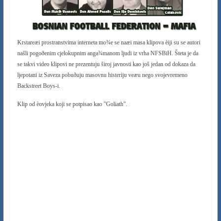
Krstareæi prostranstvima interneta mo¾e se naæi masa klipova èiji su se autori
našli pogoðenim cjelokupnim anga¾manom ljudi iz vrha NFSBiH. Šteta je da
se takvi video klipovi ne prezentuju široj javnosti kao još jedan od dokaza da
ljepotani iz Saveza pobuðuju masovnu histeriju veæu nego svojevremeno
Backstreet Boys-i.
Klip od èovjeka koji se potpisao kao ”Goliath”.