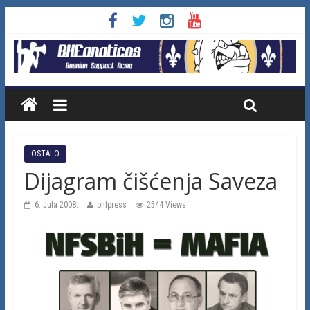
OSTALO
Dijagram čišćenja Saveza
6. Jula 2008.
bhfpress
2544 Views