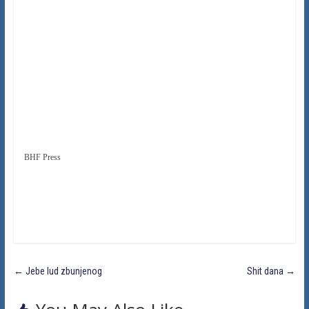
BHF Press
←
Jebe lud zbunjenog
Shit dana
→