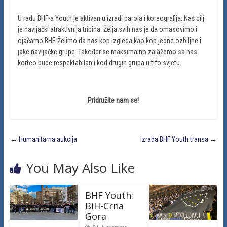
U radu BHF-a Youth je aktivan u izradi parola i koreografija. Naš cilj
je navijački atraktivnija tribina. Želja svih nas je da omasovimo i
ojačamo BHF. Želimo da nas kop izgleda kao kop jedne ozbiljne i
jake navijačke grupe. Također se maksimalno zalažemo sa nas
korteo bude respektabilan i kod drugih grupa u tifo svjetu.
Pridružite nam se!
←
Humanitarna aukcija
Izrada BHF Youth transa
→
You May Also Like
BHF Youth:
BiH-Crna
Gora