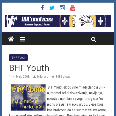
BHF Youth
BHF Youth
4. Maja 2008.
bhfpress
3436 Views
BHF Youth ekipu čine mlađi članovi BHF-
a, momci željni dokazivanja, navijanja,
iskustva na tribini i svega onog sto čini
jednu pravu navijačku grupu. Ekipa koja
ima hrabrosti da se suprostavi svakome,
koja ni pred kim i ničim neće pokleknuti. Raja koja gine za BHF i sve