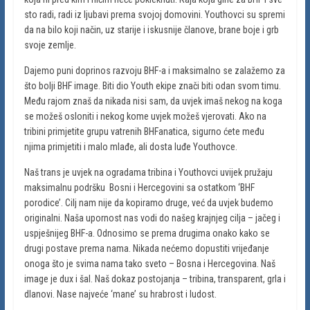
sto radi, radi iz ljubavi prema svojoj domovini. Youthovci su spremi
da na bilo koji način, uz starije i iskusnije članove, brane boje i grb
svoje zemlje.
Dajemo puni doprinos razvoju BHF-a i maksimalno se zalažemo za
što bolji BHF image. Biti dio Youth ekipe znači biti odan svom timu.
Među rajom znaš da nikada nisi sam, da uvjek imaš nekog na koga
se možeš osloniti i nekog kome uvjek možeš vjerovati. Ako na
tribini primjetite grupu vatrenih BHFanatica, sigurno ćete među
njima primjetiti i malo mlađe, ali dosta luđe Youthovce.
Naš trans je uvjek na ogradama tribina i Youthovci uvijek pružaju
maksimalnu podršku Bosni i Hercegovini sa ostatkom ‘BHF
porodice’. Cilj nam nije da kopiramo druge, već da uvjek budemo
originalni. Naša upornost nas vodi do našeg krajnjeg cilja – jačeg i
uspješnijeg BHF-a. Odnosimo se prema drugima onako kako se
drugi postave prema nama. Nikada nećemo dopustiti vrijeđanje
onoga što je svima nama tako sveto – Bosna i Hercegovina. Naš
image je dux i šal. Naš dokaz postojanja – tribina, transparent, grla i
dlanovi. Nase najveće ‘mane’ su hrabrost i ludost.