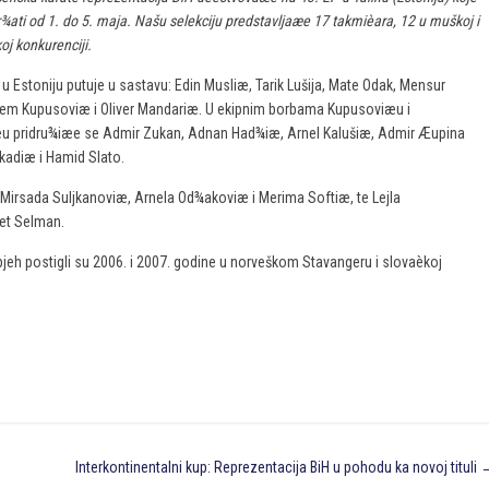
¾ati od 1. do 5. maja. Našu selekciju predstavljaæe 17 takmièara, 12 u muškoj i
oj konkurenciji.
 u Estoniju putuje u sastavu: Edin Musliæ, Tarik Lušija, Mate Odak, Mensur
lem Kupusoviæ i Oliver Mandariæ. U ekipnim borbama Kupusoviæu i
u pridru¾iæe se Admir Zukan, Adnan Had¾iæ, Arnel Kalušiæ, Admir Æupina
kadiæ i Hamid Slato.
Mirsada Suljkanoviæ, Arnela Od¾akoviæ i Merima Softiæ, te Lejla
ret Selman.
eh postigli su 2006. i 2007. godine u norveškom Stavangeru i slovaèkoj
Interkontinentalni kup: Reprezentacija BiH u pohodu ka novoj tituli