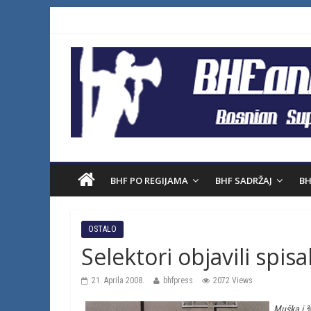
BHF PO REGIJAMA
BHF SADRŽAJ
BH
OSTALO
Selektori objavili spisa
21. Aprila 2008.
bhfpress
2072 Views
Muška i ¾