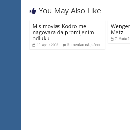
You May Also Like
Misimoviæ: Kodro me
Wenger 
nagovara da promijenim
Metz
odluku
7. Marta 2
Komentari isključeni
10. Aprila 2008.