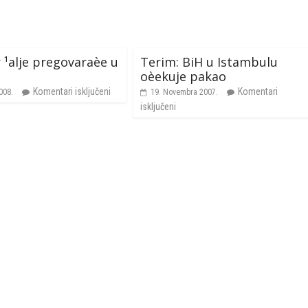
¹alje pregovaraèe u
Terim: BiH u Istambulu
oèekuje pakao
Komentari isključeni
Komentari
008.
19. Novembra 2007.
isključeni