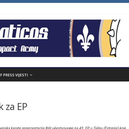
F PRESS VIJESTI
k za EP
enska karate reprezentacija BiH uèestvovaæe na 43. EP u Talinu (Estonija) koje