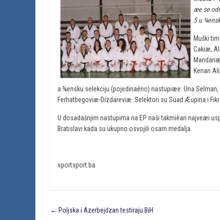
æe se odr
5 u ¾ensk
Muški tim
Cakiæ, A
Mandariæ
Kenan Ali
a ¾ensku selekciju (pojedinaèno) nastupiæe: Una Selman, 
Ferhatbegoviæ-Dizdareviæ. Selektori su Suad Æupina i Fik
U dosadašnjim nastupima na EP naši takmièari najveæi uspj
Bratislavi kada su ukupno osvojili osam medalja.
sportsport.ba
←
Poljska i Azerbejdzan testiraju BiH