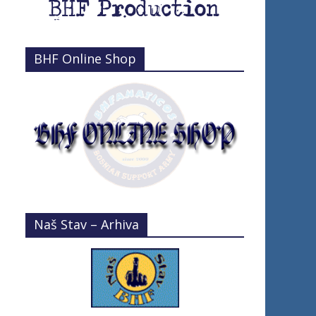
BHF Online Shop
Naš Stav – Arhiva