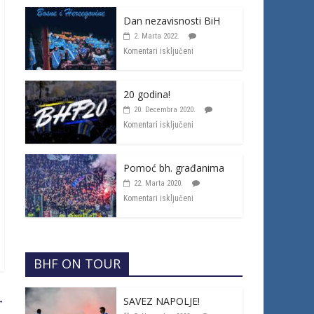
Dan nezavisnosti BiH
2. Marta 2022.
Komentari isključeni
20 godina!
20. Decembra 2020.
Komentari isključeni
Pomoć bh. građanima
22. Marta 2020.
Komentari isključeni
BHF ON TOUR
→
SAVEZ NAPOLJE!