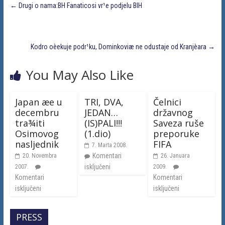
←
Drugi o nama:BH Fanaticosi vr¹e podjelu BIH
Kodro oèekuje podr¹ku, Dominkoviæ ne odustaje od Kranjèara
→
You May Also Like
Japan æe u
TRI, DVA,
Čelnici
decembru
JEDAN…
državnog
tra¾iti
(IS)PALI!!!
Saveza ruše
Osimovog
(1.dio)
preporuke
nasljednik
FIFA
7. Marta 2008.
Komentari
20. Novembra
26. Januara
isključeni
2007.
2009.
Komentari
Komentari
isključeni
isključeni
PRESS