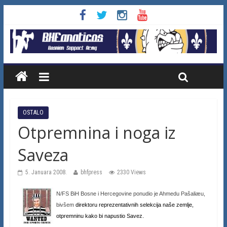
OSTALO
Otpremnina i noga iz
Saveza
5. Januara 2008.
bhfpress
2330 Views
N/FS BiH Bosne i Hercegovine ponudio je Ahmedu Pašaliæu,
bivšem
direktoru reprezentativnih selekcija naše zemlje,
otpremninu kako bi napustio Savez.