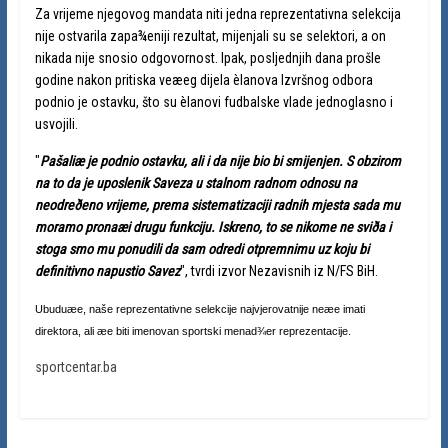
Za vrijeme njegovog mandata niti jedna reprezentativna selekcija
nije ostvarila zapa¾eniji rezultat, mijenjali su se selektori, a on
nikada nije snosio odgovornost. Ipak, posljednjih dana prošle
godine nakon pritiska veæeg dijela èlanova Izvršnog odbora
podnio je ostavku, što su èlanovi fudbalske vlade jednoglasno i
usvojili.
"
Pašaliæ je podnio ostavku, ali i da nije bio bi smijenjen. S obzirom
na to da je uposlenik Saveza u stalnom radnom odnosu na
neodreðeno vrijeme, prema sistematizaciji radnih mjesta sada mu
moramo pronaæi drugu funkciju. Iskreno, to se nikome ne sviða i
stoga smo mu ponudili da sam odredi otpremnimu uz koju bi
definitivno napustio Savez
", tvrdi izvor Nezavisnih iz N/FS BiH.
Ubuduæe, naše reprezentativne selekcije najvjerovatnije neæe imati
direktora, ali æe biti imenovan sportski menad¾er reprezentacije.
sportcentar.ba