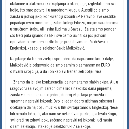
utakmice u utakmicu, iz okupljanja u okupljanje, izgledali smo sve
bolje, što smo potvrdili u narednom krugu u Austriji gdje smo
zaista u jednoj jakoj konkurenciji izborili EP. Naravno, sve čestitke
pripadaju ovim momcima, zatim kolegi Erbezu, mojim saradnicima
u stručnom štabu, ali i svim ljudima u Savezu. Zaista smo ponosni
što treći puta igramo na EP i sve ćemo učiniti da još jednom
opravdamo povjerenje i što bolje predstavimo našu državu u
Engleskoj, kazao je selektor Sakib Malkočević.
Na pitanje da li smo zreliji i sposobniji da napravimo korak dalje,
Malkočević je odgovorio da smo samim plasmanom na EURO
ostvarili svoj cilja, a da i on kao svi treneri želi bolje i više.
– Znamo da je jaka konkurencija, da nema tamo slabih ekipa. Ali, u
razgovoru sa svojim saradnicima kroz nekoliko dana priprema,
zaista vidim da se radi o jednoj dobroj ekipi koja je možda i
spremna napraviti iskorak. Ovo je jedan dobro uštiman orkestar i
očekujem da najbolju muziku u BiH svirtaju tamo u Engleskoj. Neće
biti nimalo lako, ali, ako nam se neke stvari poklope, a hvala Bogu,
svi igrači su zdravi, pokušaćemo napraviti taj iskorak i ući među
osam selekcija, istakao je selektor U-17 selekcije.