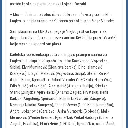
možda i bolje na papiru od nas i koje su favoriti.
– Mislim da imamo dobru šansu da kroz mečeve u grupi na EP u
Engleskoj se plasiramo među osam najboljih, poručio je Voloder.
Sam plasman na EURO za njega je “najbolja stvar koja mi se
dogodila u životu”, a sa reprezentacijom BiH želi da pravi još veće i
bolje stvari na sportskom planu.
Kadetska reprezentacija putuje 2. maja u jutarnjim satima za
Englesku. U ekipi je 20 igrača i to: Luka Kačavenda (Vojvodina,
Srbija), Elvir Muminović (Sion, Švajcarska), Dino Islamović
(Sarajevo), Dragan Matković (Vojvodina, Srbija), Stefan Rankić
(Union Berlin, Njemačka), Robert Voloder (1. FC Koln, Njemačka),
Edin Mujić (Željezničar), Alen Mehić (Atalanta, Italija), Kristijan
Stanić (Zrinjski), Ajdin Hasić (Dinamo Zagreb, Hrvatska), Denil
Badžak (Augsburg, Njemačka), Belmin Dizdarević (Sarajevo),
Nemanja Nikolić (Sarajevo), Farid Bačevac (1. FC Koln, Njemačka),
Andrej Đokanović (Sarajevo), Asim Muratović (Sloboda), Malik
Memišević (Werder Bremen, Njemačka), Vedad Radonja (Dinamo
Zagreb, Hrvatska), Elmin Herić (1. FC Koln, Njemačka), Armin Šarić,