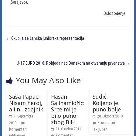
Sarajevo).
Oslobođenje
←
Okupila se ženska juniorska reprezentacija
U-17 EURO 2018: Pobjeda nad Danskom na otvaranju prvenstva
→
You May Also Like
Saša Papac:
Hasan
Sudić:
Nisam heroj,
Salihamidžić:
Koljeno je
ali ni izdajnik
Srce mi je
puno bolje
bilo puno
1. Septembra
28. Oktobra 2010.
zbog BiH
Komentari
2010.
Komentari
21. Oktobra 2011.
isključeni
Komentari
isključeni