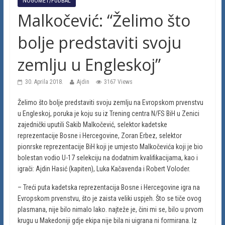
NOGOMET/FUDBAL
Malkočević: “Želimo što
bolje predstaviti svoju
zemlju u Engleskoj”
30. Aprila 2018.
Ajdin
3167 Views
Želimo što bolje predstaviti svoju zemlju na Evropskom prvenstvu
u Engleskoj, poruka je koju su iz Trening centra N/FS BiH u Zenici
zajednički uputili Sakib Malkočević, selektor kadetske
reprezentacije Bosne i Hercegovine, Zoran Erbez, selektor
pionrske reprezentacije BiH koji je umjesto Malkočevića koji je bio
bolestan vodio U-17 selekciju na dodatnim kvalifikacijama, kao i
igrači: Ajdin Hasić (kapiten), Luka Kačavenda i Robert Voloder.
– Treći puta kadetska reprezentacija Bosne i Hercegovine igra na
Evropskom prvenstvu, što je zaista veliki uspjeh. Što se tiče ovog
plasmana, nije bilo nimalo lako. najteže je, čini mi se, bilo u prvom
krugu u Makedoniji gdje ekipa nije bila ni uigrana ni formirana. Iz