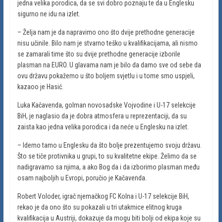
jedna velika porodica, da se svi dobro poznaju te da u Englesku
sigurno ne idu na izlet.
– Želja nam je da napravimo ono što dvije prethodne generacije
nisu učinile. Bilo nam je stvarno teško u kvalifikacijama, ali nismo
se zamarali time što su dvije prethodne generacije izborile
plasman na EURO. U glavama nam je bilo da damo sve od sebe da
ovu državu pokažemo u što boljem svjetlu i u tome smo uspjeli,
kazaoo je Hasić.
Luka Kačavenda, golman novosadske Vojvodine i U-17 selekcije
BiH, je naglasio da je dobra atmosfera u reprezentaciji, da su
zaista kao jedna velika porodica i da neće u Englesku na izlet.
– Idemo tamo u Englesku da što bolje prezentujemo svoju državu.
Što se tiče protivnika u grupi, to su kvalitetne ekipe. Želimo da se
nadigravamo sa njima, a ako Bog da i da izborimo plasman među
osam najboljih u Evropi, poručio je Kačavenda.
Robert Voloder, igrač njemačkog FC Kolna i U-17 selekcije BiH,
rekao je da ono što su pokazali u tri utakmice elitnog kruga
kvalifikacija u Austriji, dokazuje da mogu biti bolji od ekipa koje su