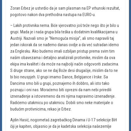
Zoran Erbez je ustvrdio da je sam plasman na EP vrhunski rezultat,
pogotovo nakon dva prethodna nastupa na EURO-u.
– Lakih protivnika nema. Biće vjerovatno još teže nego što je bilo u
grupi. Mada je i naša grupa bila teška u dodatnim kvalifikacijama u
Austriji. Nazvali smo je “Nemoguća misija”, ali smo napravili taj
jedan iskorak da se nađemo danas ovdje a da već sutradan idemo
za Englesku. Ako budemo imali ozbiljan pristup prema svim tim
našim obavezama i detaljno analizirali protivnike, mislim da ova
ekipa ima kvalitet i da može na najbolji način odgovoriti zadacima.
S druge strane, ako se ne daj Bože desi drugačije, mislim da to ne
bi bio neuspjeh. U grupi imamo Dance, Belgijance i Irske. Sa
Dancima smo bili u grupi, poznajemo ih dobbro, ali isto tako
poznaju i oni nas. Moraćemo biti oprezni da nam nebi priredili
iznenađenje a istovremeno da mi njima napravimo iznenađenje.
Radićemo utakmicu po utakmicu. Dobili smo neke materijale o
budućim protivnicima, rekao je Erbez.
Ajdin Hasić, nogometaš zagrebačkog Dinama i U-17 selekcije BiH
čiji je kapiten, objasnio je da je kadetska selekcija našezemlje