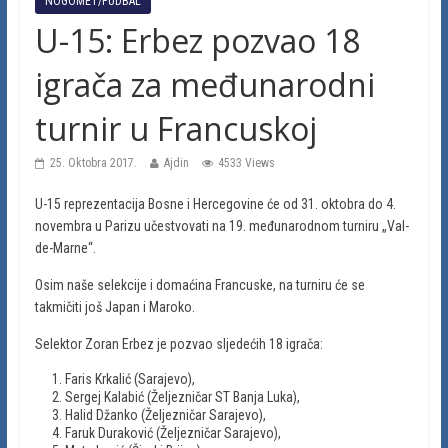
NOGOMET/FUDBAL
U-15: Erbez pozvao 18
igrača za međunarodni
turnir u Francuskoj
25. Oktobra 2017.
Ajdin
4533 Views
U-15 reprezentacija Bosne i Hercegovine će od 31. oktobra do 4.
novembra u Parizu učestvovati na 19. međunarodnom turniru „Val-
de-Marne“.
Osim naše selekcije i domaćina Francuske, na turniru će se
takmičiti još Japan i Maroko.
Selektor Zoran Erbez je pozvao sljedećih 18 igrača:
Faris Krkalić (Sarajevo),
Sergej Kalabić (Željezničar ST Banja Luka),
Halid Džanko (Željezničar Sarajevo),
Faruk Duraković (Željezničar Sarajevo),