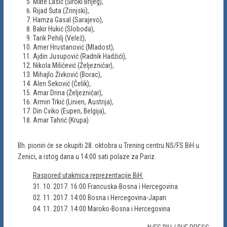
Mate Lasić (Široki Brijeg),
Rijad Šuta (Zrinjski),
Hamza Gasal (Sarajevo),
Bakir Hukić (Sloboda),
Tarik Pehilj (Velež),
Amer Hrustanović (Mladost),
Ajdin Jusupović (Radnik Hadžići),
Nikola Miličević (Željezničar),
Mihajlo Živković (Borac),
Alen Seković (Čelik),
Amar Drina (Željezničar),
Armin Trkić (Linien, Austrija),
Din Cviko (Eupen, Belgija),
Amar Tahrić (Krupa).
Bh. pioniri će se okupiti 28. oktobra u Trening centru NS/FS BiH u
Zenici, a istog dana u 14:00 sati polaze za Pariz.
Raspored utakmica reprezentacije BiH:
31. 10. 2017. 16:00 Francuska-Bosna i Hercegovina
02. 11. 2017. 14:00 Bosna i Hercegovina-Japan
04. 11. 2017. 14:00 Maroko-Bosna i Hercegovina