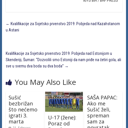
N/FS BIH / BHF PRESS
←
Kvalifikacije za Svjetsko prvenstvo 2019: Pobjeda nad Kazahstanom
u Astani
Kvalifikacije za Svjetsko prvenstvo 2019: Pobjeda nad Estonijom u
Skenderiji, Šuman: “Dozvolili smo Estoniji da nam priđe na četiri gola, ali
sve u svemu dva boda su dva boda”
→
You May Also Like
Sušić
SAŠA PAPAC:
bezbrižan
Ako me
što nećemo
Sušić želi,
igrati 3.
spreman
U-17 (žene):
marta
sam za
Poraz od
povratak
21. Februara