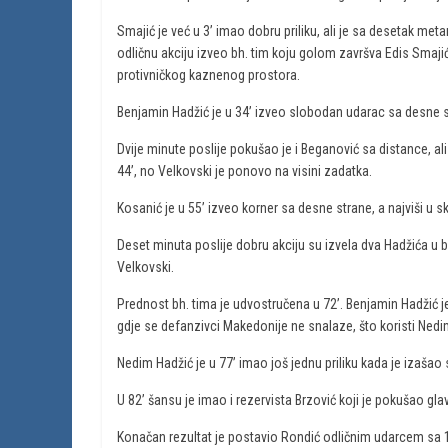
Smajić je već u 3’ imao dobru priliku, ali je sa desetak meta
odličnu akciju izveo bh. tim koju golom završva Edis Smaji
protivničkog kaznenog prostora.
Benjamin Hadžić je u 34’ izveo slobodan udarac sa desne st
Dvije minute poslije pokušao je i Beganović sa distance, al
44’, no Velkovski je ponovo na visini zadatka.
Kosanić je u 55’ izveo korner sa desne strane, a najviši u sk
Deset minuta poslije dobru akciju su izvela dva Hadžića u b
Velkovski.
Prednost bh. tima je udvostručena u 72’. Benjamin Hadžić j
gdje se defanzivci Makedonije ne snalaze, što koristi Nedim
Nedim Hadžić je u 77’ imao još jednu priliku kada je izašao 
U 82’ šansu je imao i rezervista Brzović koji je pokušao gla
Konačan rezultat je postavio Rondić odličnim udarcem sa 1