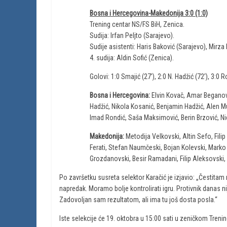
Bosna i Hercegovina-Makedonija 3:0 (1:0)
Trening centar NS/FS BiH, Zenica.
Sudija: Irfan Peljto (Sarajevo).
Sudije asistenti: Haris Baković (Sarajevo), Mirza
4. sudija: Aldin Sofić (Zenica).
Golovi: 1:0 Smajić (27’), 2:0 N. Hadžić (72’), 3:0 R
Bosna i Hercegovina:
Elvin Kovač, Amar Beganovi
Hadžić, Nikola Kosanić, Benjamin Hadžić, Alen Mus
Imad Rondić, Saša Maksimović, Berin Brzović, Nida
Makedonija:
Metodija Velkovski, Altin Sefo, Fil
Ferati, Stefan Naumčeski, Bojan Kolevski, Marko
Grozdanovski, Besir Ramadani, Filip Aleksovski, B
Po završetku susreta selektor Karačić je izjavio: „Čestitam
napredak. Moramo bolje kontrolirati igru. Protivnik danas n
Zadovoljan sam rezultatom, ali ima tu još dosta posla.“
Iste selekcije će 19. oktobra u 15:00 sati u zeničkom Treni