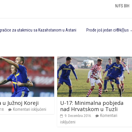
N/FS BIH
 igračice za utakmicu sa Kazahstanom u Astani
Prođe još jedan ci®k(l)us
 u Južnoj Koreji
U-17: Minimalna pobjeda
nad Hrvatskom u Tuzli
Komentari isključeni
18.
Komentari
9. Decembra 2016.
isključeni