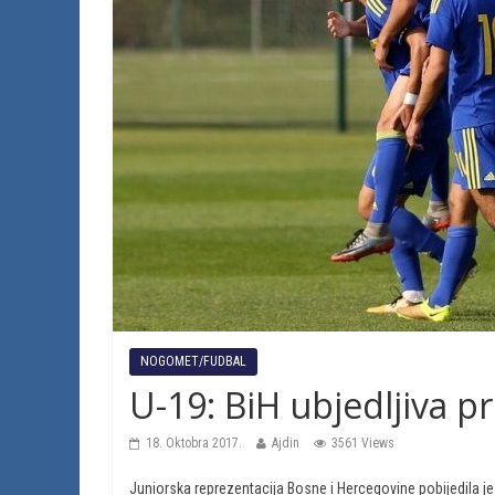
NOGOMET/FUDBAL
U-19: BiH ubjedljiva p
18. Oktobra 2017.
Ajdin
3561 Views
Juniorska reprezentacija Bosne i Hercegovine pobijedila je