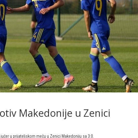
rotiv Makedonije u Zenici
 jučer u prijateljskom meču u Zenici Makedoniju sa 3:0.