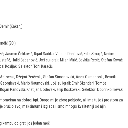
 Demir (Kakanj).
ondić (90’).
ć, Jasmin Čeliković, Rijad Sadiku, Vladan Danilović, Edis Smajić, Nedim
tafić, Halid Šabanović. Još su igrali: Milan Mirić, Ševkija Resić, Stefan Kovač,
l Kožljak. Selektor: Toni Karačić.
ip Antovski, Džejmi Perčeski, Stefan Simonovski, Anes Osmanoski, Besnik
 Georgievski, Mario Naumovski. Još su igrali: Emir Skenderi, Tomče
ojan Panovski, Kristijan Dodevski, Filip Boškovski. Selektor: Dobrinko Ilievski.
 momcima na dobroj igri. Drago mi je zbog pobjede, ali ima tu još prostora za
ije pružio svoj maksimum i izgledali smo mnogo kvalitetniji od njih.
ng kampu odigrati još jedan meč.