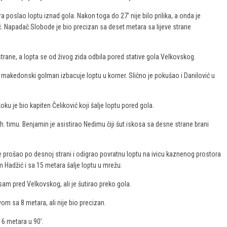
ra poslao loptu iznad gola. Nakon toga do 27’ nije bilo prilika, a onda je
ć. Napadač Slobode je bio precizan sa deset metara sa lijeve strane
rane, a lopta se od živog zida odbila pored stative gola Velkovskog.
i makedonski golman izbacuje loptu u korner. Slično je pokušao i Danilović u
oku je bio kapiten Čeliković koji šalje loptu pored gola.
h. timu. Benjamin je asistirao Nedimu čiji šut iskosa sa desne strane brani
e prošao po desnoj strani i odigrao povratnu loptu na ivicu kaznenog prostora
 Hadžić i sa 15 metara šalje loptu u mrežu.
sam pred Velkovskog, ali je šutirao preko gola.
vom sa 8 metara, ali nije bio precizan.
6 metara u 90’.