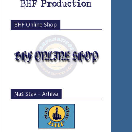
BHF Online Shop
Naš Stav – Arhiva