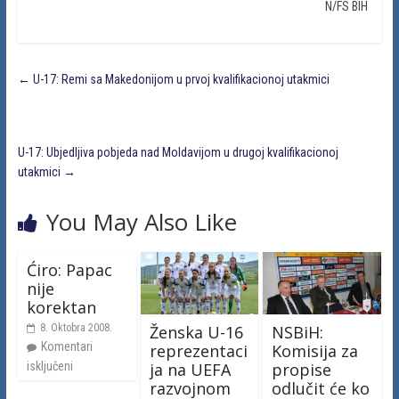
N/FS BIH
←
U-17: Remi sa Makedonijom u prvoj kvalifikacionoj utakmici
U-17: Ubjedljiva pobjeda nad Moldavijom u drugoj kvalifikacionoj
utakmici
→
You May Also Like
Ćiro: Papac
nije
korektan
Ženska U-16
NSBiH:
8. Oktobra 2008.
Komentari
reprezentaci
Komisija za
ja na UEFA
propise
isključeni
razvojnom
odlučit će ko