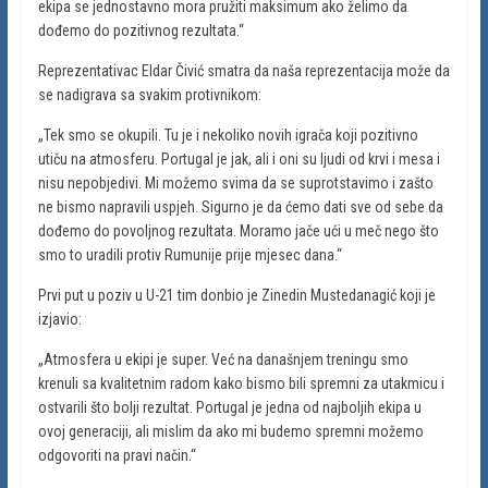
ekipa se jednostavno mora pružiti maksimum ako želimo da
dođemo do pozitivnog rezultata.“
Reprezentativac Eldar Čivić smatra da naša reprezentacija može da
se nadigrava sa svakim protivnikom:
„Tek smo se okupili. Tu je i nekoliko novih igrača koji pozitivno
utiču na atmosferu. Portugal je jak, ali i oni su ljudi od krvi i mesa i
nisu nepobjedivi. Mi možemo svima da se suprotstavimo i zašto
ne bismo napravili uspjeh. Sigurno je da ćemo dati sve od sebe da
dođemo do povoljnog rezultata. Moramo jače ući u meč nego što
smo to uradili protiv Rumunije prije mjesec dana.“
Prvi put u poziv u U-21 tim donbio je Zinedin Mustedanagić koji je
izjavio:
„Atmosfera u ekipi je super. Već na današnjem treningu smo
krenuli sa kvalitetnim radom kako bismo bili spremni za utakmicu i
ostvarili što bolji rezultat. Portugal je jedna od najboljih ekipa u
ovoj generaciji, ali mislim da ako mi budemo spremni možemo
odgovoriti na pravi način.“