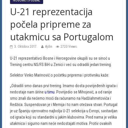
NOGOMET/FUDBAL
U-21 reprezentacija
počela pripreme za
utakmicu sa Portugalom
3. Oktobra 2017.
Ajdin
2720 Views
U-21 reprezentativci Bosne i Hercegovine okupili su se sinoć u
Trening centru NS/FS BiH u Zenici i već su odradili jedan trening.
Selektor Vinko Marinović o početku priprema i protivniku kaže:
„Odradili smo danas prvi trening. Imamo dosta povrijeđenih igrača i
nedostaje nam širine
u timu
. Povrijedio se Mihojević, a od ranije
smo znali da nećemo moći da računamo na Hadžiahmetovića i
Redžića. Suspendovan je i Memija i to nam otežava stvari. Portugal
je uz Španiju vjerovatno najbolja U-21 selekcija u Evropi, sastavljan
od igrača koji su standardni u jakim klubovima. Pred nama je velika
utakmica i sigurno nam neće nedostajati motiva. Protiv ovakvih