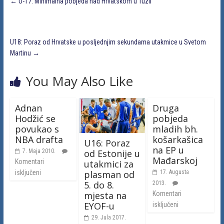
←
U-17: Minimalna pobjeda nad Hrvatskom u Tuzli
U18: Poraz od Hrvatske u posljednjim sekundama utakmice u Svetom
Martinu
→
You May Also Like
Adnan
Druga
Hodžić se
pobjeda
povukao s
mladih bh.
NBA drafta
košarkašica
U16: Poraz
na EP u
od Estonije u
7. Maja 2010.
Mađarskoj
Komentari
utakmici za
plasman od
isključeni
17. Augusta
5. do 8.
2013.
mjesta na
Komentari
EYOF-u
isključeni
29. Jula 2017.