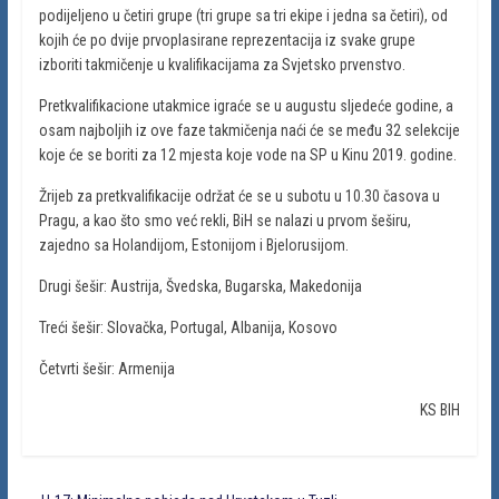
podijeljeno u četiri grupe (tri grupe sa tri ekipe i jedna sa četiri), od
kojih će po dvije prvoplasirane reprezentacija iz svake grupe
izboriti takmičenje u kvalifikacijama za Svjetsko prvenstvo.
Pretkvalifikacione utakmice igraće se u augustu sljedeće godine, a
osam najboljih iz ove faze takmičenja naći će se među 32 selekcije
koje će se boriti za 12 mjesta koje vode na SP u Kinu 2019. godine.
Žrijeb za pretkvalifikacije održat će se u subotu u 10.30 časova u
Pragu, a kao što smo već rekli, BiH se nalazi u prvom šeširu,
zajedno sa Holandijom, Estonijom i Bjelorusijom.
Drugi šešir: Austrija, Švedska, Bugarska, Makedonija
Treći šešir: Slovačka, Portugal, Albanija, Kosovo
Četvrti šešir: Armenija
KS BIH