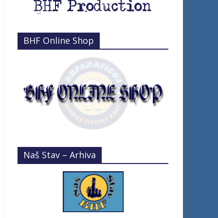
BHF Online Shop
Naš Stav – Arhiva