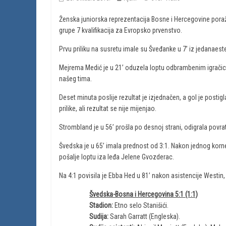
Ženska juniorska reprezentacija Bosne i Hercegovine poraž
grupe 7 kvalifikacija za Evropsko prvenstvo.
Prvu priliku na susretu imale su Šveđanke u 7’ iz jedanaest
Mejrema Medić je u 21’ oduzela loptu odbrambenim igračic
našeg tima.
Deset minuta poslije rezultat je izjednačen, a gol je post
prilike, ali rezultat se nije mijenjao.
Strombland je u 56’ prošla po desnoj strani, odigrala povrat
Švedska je u 65’ imala prednost od 3:1. Nakon jednog korner
pošalje loptu iza leđa Jelene Gvozderac.
Na 4:1 povisila je Ebba Hed u 81’ nakon asistencije Westin, 
Švedska-Bosna i Hercegovina 5:1 (1:1)
Stadion:
Etno selo Stanišići.
Sudija:
Sarah Garratt (Engleska).