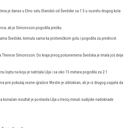
ena je danas u Etno selu Stanišići od Švedske sa 1:5 u susretu drugog kola
erca, ali je Simonsson pogodila prečku.
ama Švedske, krenula sama ka protivničkom golu i pogodila za prednost
igla Therese Simonsson. Do kraja prvog poluvremena Švedska je imala još dvije
nu loptu na koju je natrčala Lilja i sa oko 15 metara pogodila za 2:1.
a prvi pokušaj vezne igračice Westin je izblokiran, ali je iz drugog uspjela da
a konačan rezultat je postavila Lilja u trećoj minuti sudijske nadoknade.