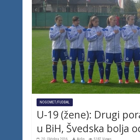
NOGOMET/FUDBAL
U-19 (žene): Drugi por
u BiH, Švedska bolja o
20. Oktobra 2016.
Ajdin
5187 Views