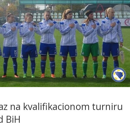
az na kvalifikacionom turniru
d BiH