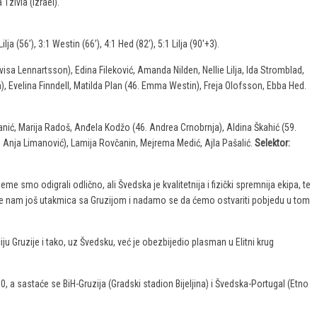
 Tzivia (Izrael).
ja (56’), 3:1 Westin (66’), 4:1 Hed (82’), 5:1 Lilja (90'+3).
a Lennartsson), Edina Fileković, Amanda Nilden, Nellie Lilja, Ida Stromblad,
 Evelina Finndell, Matilda Plan (46. Emma Westin), Freja Olofsson, Ebba Hed.
nić, Marija Radoš, Anđela Kodžo (46. Andrea Crnobrnja), Aldina Škahić (59.
2. Anja Limanović), Lamija Rovčanin, Mejrema Medić, Ajla Pašalić.
Selektor:
eme smo odigrali odlično, ali Švedska je kvalitetnija i fizički spremnija ekipa, te
taje nam još utakmica sa Gruzijom i nadamo se da ćemo ostvariti pobjedu u tom
ju Gruzije i tako, uz Švedsku, već je obezbijedio plasman u Elitni krug
0, a sastaće se BiH-Gruzija (Gradski stadion Bijeljina) i Švedska-Portugal (Etno