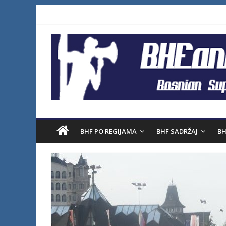
BHF PO REGIJAMA
BHF SADRŽAJ
BH