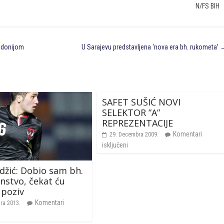
N/FS BIH
kedonijom
U Sarajevu predstavljena ‘nova era bh. rukometa’
SAFET SUŠIĆ NOVI
SELEKTOR ”A”
REPREZENTACIJE
Komentari
29. Decembra 2009.
isključeni
džić: Dobio sam bh.
anstvo, čekat ću
 poziv
Komentari
ara 2013.