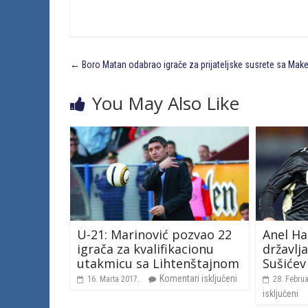
←
Boro Matan odabrao igrače za prijateljske susrete sa Ma
You May Also Like
U-21: Marinović pozvao 22
Anel Ha
igrača za kvalifikacionu
državlj
utakmicu sa Lihtenštajnom
Sušićev
Komentari isključeni
16. Marta 2017.
28. Febru
isključeni