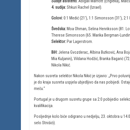
Sudije asistenti:
Abigail Marriott (Engleka), Malca
4. sudija:
Shkuri Rachel (Izrael).
Golovi:
0:1 Medić (21’), 1:1 Simonsson (31’), 2:1 Lil
Švedska:
Moa Ohman, Selina Henriksson (81. Lovis
Therese Simonsson (65. Marika Bergman-Lundin),
Selektor:
Par Lagerstrom.
BiH:
Jelena Gvozderac, Albina Butković, Ana Boja
Mia Kuljanin), Vildana Hodžić, Branka Bagarić (7
Nikola Nikić.
Nakon susreta selektor Nikola Nikić je izjavio: „Prvo poluvrij
je do kraja susreta uspjela ubjedljivo da nas pobijedi. Os
meču.“
Portugal je u drugom susretu grupe sa 2:0 pobijedio selekci
kvalifikacija.
Posljednje kolo biće odigrano u nedjelju, 23. oktobra u 14.0
selo Stnišići).