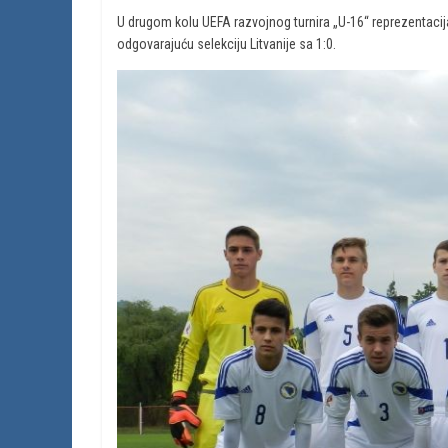
U drugom kolu UEFA razvojnog turnira „U-16“ reprezentacij
odgovarajuću selekciju Litvanije sa 1:0.