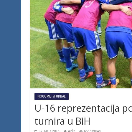
NOGOMET/FUDBAL
U-16 reprezentacija p
turnira u BiH
12. Maja 2016.
Ajdin
6667 Views