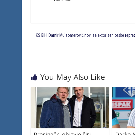
←
KS BIH: Damir Mulaomerović novi selektor seniorske repre
You May Also Like
Prosinečki objavio širi
Darko N