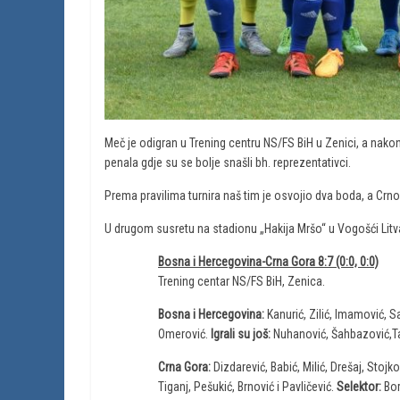
Meč je odigran u Trening centru NS/FS BiH u Zenici, a nakon
penala gdje su se bolje snašli bh. reprezentativci.
Prema pravilima turnira naš tim je osvojio dva boda, a Crno
U drugom susretu na stadionu „Hakija Mršo“ u Vogošći Litvan
Bosna i Hercegovina-Crna Gora 8:7 (0:0, 0:0)
Trening centar NS/FS BiH, Zenica.
Bosna i Hercegovina:
Kanurić, Zilić, Imamović, S
Omerović.
Igrali su još:
Nuhanović, Šahbazović,Tage
Crna Gora:
Dizdarević, Babić, Milić, Drešaj, Stoj
Tiganj, Pešukić, Brnović i Pavličević.
Selektor:
Bor