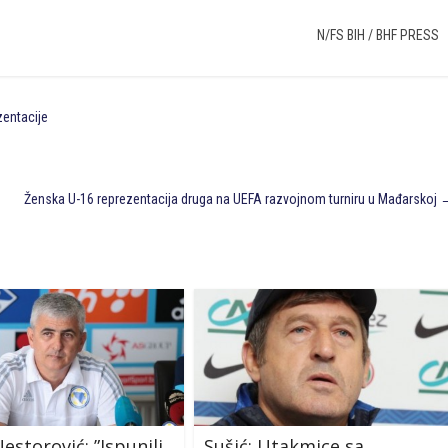
N/FS BIH / BHF PRESS
zentacije
Ženska U-16 reprezentacija druga na UEFA razvojnom turniru u Mađarskoj
estorović: ”Ispunili
Sušić: Utakmice sa