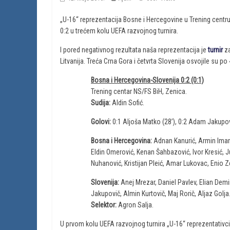
„U-16“ reprezentacija Bosne i Hercegovine u Trening centru
0:2 u trećem kolu UEFA razvojnog turnira.
I pored negativnog rezultata naša reprezentacija je
turnir
za
Litvanija. Treća Crna Gora i četvrta Slovenija osvojile su po
Bosna i Hercegovina-Slovenija 0:2 (0:1)
Trening centar NS/FS BiH, Zenica.
Sudija:
Aldin Sofić.
Golovi:
0:1 Aljoša Matko (28’), 0:2 Adam Jakupovi
Bosna i Hercegovina:
Adnan Kanurić, Armin Imam
Eldin Omerović, Kenan Šahbazović, Ivor Kresić, 
Nuhanović, Kristijan Pleić, Amar Lukovac, Enio Ze
Slovenija:
Anej Mrezar, Daniel Pavlev, Elian Demi
Jakupovič, Almin Kurtovič, Maj Rorič, Aljaz Golja
Selektor:
Agron Salja.
U prvom kolu UEFA razvojnog turnira „U-16“ reprezentativc