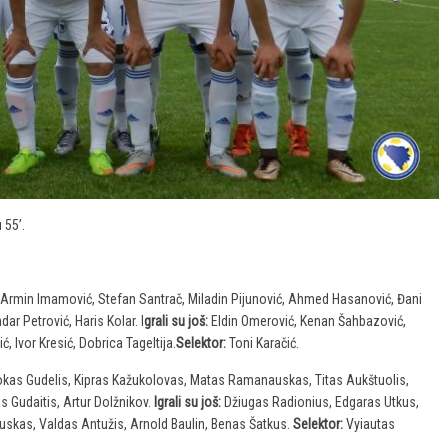
 55’.
, Armin Imamović, Stefan Santrač, Miladin Pijunović, Ahmed Hasanović, Đani
ar Petrović, Haris Kolar. I
grali su još:
Eldin Omerović, Kenan Šahbazović,
, Ivor Kresić, Dobrica Tageltija.
Selektor:
Toni Karačić.
Rokas Gudelis, Kipras Kažukolovas, Matas Ramanauskas, Titas Aukštuolis,
s Gudaitis, Artur Dolžnikov.
Igrali su još:
Džiugas Radionius, Edgaras Utkus,
uskas, Valdas Antužis, Arnold Baulin, Benas Šatkus.
Selektor:
Vyiautas