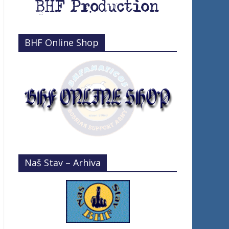
BHF Online Shop
Naš Stav – Arhiva