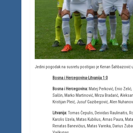
Jedini pogodak na susretu postigao je Kenan Šahbazović u
Bosna i Hercegovina-Litvanija 1:0
Bosna i Hercegovina:
Matej Perković, Enio Zelić
Salčin, Marko Martinović, Mirza Bradarić, Aleksand
Kristijan Pleić, Jusuf Gazibegović, Alen Nuhanović
Litvanija:
Tomas Čepulis, Deividas Raulinaitis, 
Karolis Uzela, Matas Kubilius, Arnas Paura, Mata
Renatas Banevičius, Matas Vareika, Darius Zuba
Vaškunas.