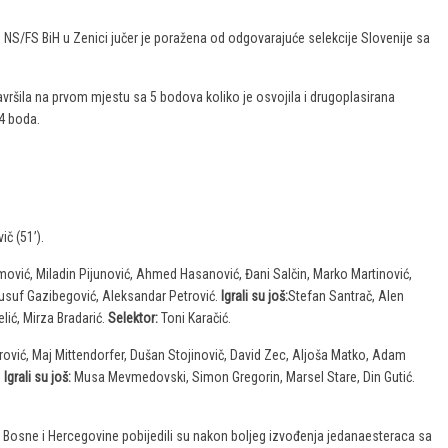
 NS/FS BiH u Zenici jučer je poražena od odgovarajuće selekcije Slovenije sa
vršila na prvom mjestu sa 5 bodova koliko je osvojila i drugoplasirana
 4 boda.
č (51’).
ović, Miladin Pijunović, Ahmed Hasanović, Đani Salčin, Marko Martinović,
Jusuf Gazibegović, Aleksandar Petrović.
Igrali su još:
Stefan Santrač, Alen
lić, Mirza Bradarić.
Selektor:
Toni Karačić.
rović, Maj Mittendorfer, Dušan Stojinovič, David Zec, Aljoša Matko, Adam
.
Igrali su još:
Musa Mevmedovski, Simon Gregorin, Marsel Stare, Din Gutić.
i Bosne i Hercegovine pobijedili su nakon boljeg izvođenja jedanaesteraca sa