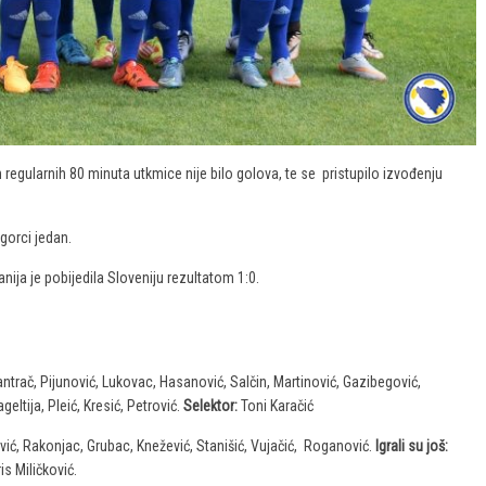
 regularnih 80 minuta utkmice nije bilo golova, te se pristupilo izvođenju
gorci jedan.
ija je pobijedila Sloveniju rezultatom 1:0.
antrač, Pijunović, Lukovac, Hasanović, Salčin, Martinović, Gazibegović,
ltija, Pleić, Kresić, Petrović.
Selektor:
Toni Karačić
ković, Rakonjac, Grubac, Knežević, Stanišić, Vujačić, Roganović.
Igrali su još:
is Miličković.