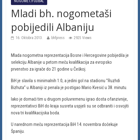
NOGOMET/FUDBAL
Mladi bh. nogometaši
pobijedili Albaniju
16. Oktobra 2013.
bhfpress
2925 Views
Mlada nogometna reprezentacija Bosne i Hercegovine pobijedila je
selekciju Albanije u petom meču kvalifikacija za evropsko
prvenstvo za igrače do 21 godine u Češkoj.
BiH je slavila s minimalnih 1:0, a jedini gol na stadionu ”Ruzhdi
Bizhuta” u Albaniji iz penala je postigao Mario Kvesić u 38. minutu.
Iako je domaći tim u drugom poluvremenu igrao dosta ofanzivnije,
reprezentativci BiH do kraja susreta uspjeli su se odbraniti i osvojiti
nova tri kvalifikacijska boda.
U narednom meču reprezentacija BiH 14. novembra dočekuje
Španiju.