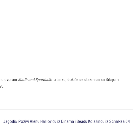
i u dvorani
Stadt- und Sporthalle
u Linzu, dok će se utakmica sa Srbijom
vu.
Jagodić: Pozivi Alenu Haliloviću iz Dinama i Seadu Kolašincu iz Schalkea 04