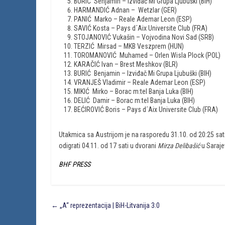
BURIĆ Senjamin – Izviđač Mi Grupa Ljubuški (BIH)
HARMANDIĆ Adnan – Wetzlar (GER)
PANIĆ Marko – Reale Ademar Leon (ESP)
SAVIĆ Kosta – Pays d´Aix Universite Club (FRA)
STOJANOVIĆ Vukašin – Vojvodina Novi Sad (SRB)
TERZIĆ Mirsad – MKB Veszprem (HUN)
TOROMANOVIĆ Muhamed – Orlen Wisla Plock (POL)
KARAČIĆ Ivan – Brest Meshkov (BLR)
BURIĆ Benjamin – Izviđač Mi Grupa Ljubuški (BIH)
VRANJEŠ Vladimir – Reale Ademar Leon (ESP)
MIKIĆ Mirko – Borac m:tel Banja Luka (BIH)
DELIĆ Damir – Borac m:tel Banja Luka (BIH)
BEĆIROVIĆ Boris – Pays d´Aix Universite Club (FRA)
Utakmica sa Austrijom je na rasporedu 31.10. od 20:25 sat
odigrati 04.11. od 17 sati u dvorani
Mirza Delibašić
u Saraje
BHF PRESS
←
„A“ reprezentacija | BiH-Litvanija 3:0