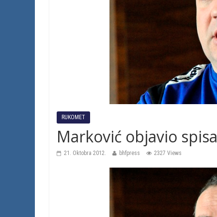
RUKOMET
Marković objavio spisak
21. Oktobra 2012.
bhfpress
2327 Views