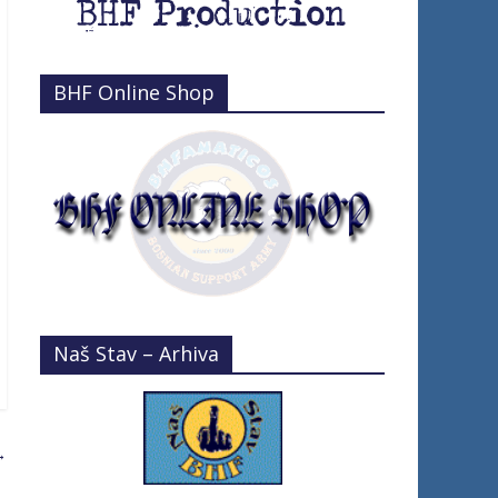
BHF Online Shop
Naš Stav – Arhiva
→