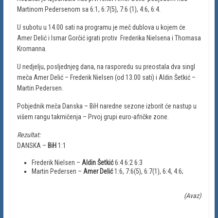
Martinom Pedersenom sa 6:1, 6:7(5), 7:6 (1), 4:6, 6:4.
U subotu u 14.00 sati na programu je meč dublova u kojem će
Amer Delić i Ismar Gorčić igrati protiv Frederika Nielsena i Thomasa
Kromanna.
U nedjelju, posljednjeg dana, na rasporedu su preostala dva singl
meča Amer Delić – Frederik Nielsen (od 13.00 sati) i Aldin Šetkić –
Martin Pedersen.
Pobjednik meča Danska – BiH naredne sezone izborit će nastup u
višem rangu takmičenja – Prvoj grupi euro-afričke zone.
Rezultat:
DANSKA –
BiH
1:1
Frederik Nielsen –
Aldin Šetkić
6:4 6:2 6:3
Martin Pedersen –
Amer Delić
1:6, 7:6(5), 6:7(1), 6:4, 4:6;
(Avaz)