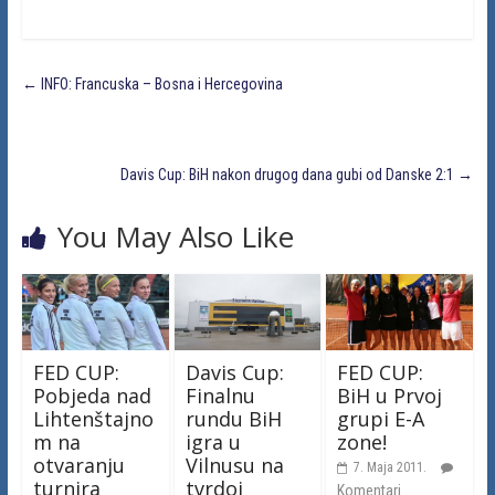
←
INFO: Francuska – Bosna i Hercegovina
Davis Cup: BiH nakon drugog dana gubi od Danske 2:1
→
You May Also Like
FED CUP:
Davis Cup:
FED CUP:
Pobjeda nad
Finalnu
BiH u Prvoj
Lihtenštajno
rundu BiH
grupi E-A
m na
igra u
zone!
otvaranju
Vilnusu na
7. Maja 2011.
turnira
tvrdoj
Komentari