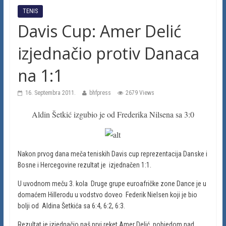
TENIS
Davis Cup: Amer Delić
izjednačio protiv Danaca
na 1:1
16. Septembra 2011.
bhfpress
2679 Views
Aldin Šetkić izgubio je od Frederika Nilsena sa 3:0
Nakon prvog dana meča teniskih Davis cup reprezentacija Danske i
Bosne i Hercegovine rezultat je izjednačen 1:1.
U uvodnom meču 3. kola Druge grupe euroafričke zone Dance je u
domaćem Hillerodu u vodstvo doveo Federik Nielsen koji je bio
bolji od Aldina Šetkića sa 6:4, 6:2, 6:3.
Rezultat je izjednačio naš prvi reket Amer Delić pobjedom nad