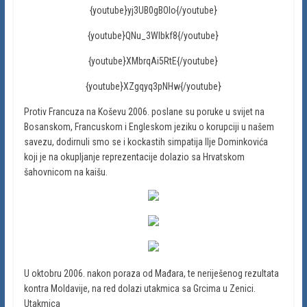
{youtube}yj3UB0gBOIo{/youtube}
{youtube}QNu_3Wlbkf8{/youtube}
{youtube}XMbrqAi5RtE{/youtube}
{youtube}XZgqyq3pNHw{/youtube}
Protiv Francuza na Koševu 2006. poslane su poruke u svijet na
Bosanskom, Francuskom i Engleskom jeziku o korupciji u našem
savezu, dodirnuli smo se i kockastih simpatija Ilje Dominkovića
koji je na okupljanje reprezentacije dolazio sa Hrvatskom
šahovnicom na kaišu.
U oktobru 2006. nakon poraza od Mađara, te neriješenog rezultata
kontra Moldavije, na red dolazi utakmica sa Grcima u Zenici.
Utakmica