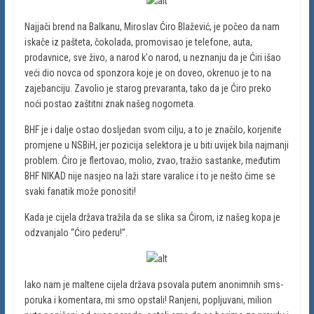
Najjači brend na Balkanu, Miroslav Ćiro Blažević, je počeo da nam
iskače iz pašteta, čokolada, promovisao je telefone, auta,
prodavnice, sve živo, a narod k'o narod, u neznanju da je Ćiri išao
veći dio novca od sponzora koje je on doveo, okrenuo je to na
zajebanciju. Zavolio je starog prevaranta, tako da je Ćiro preko
noći postao zaštitni znak našeg nogometa.
BHF je i dalje ostao dosljedan svom cilju, a to je značilo, korjenite
promjene u NSBiH, jer pozicija selektora je u biti uvijek bila najmanji
problem. Ćiro je flertovao, molio, zvao, tražio sastanke, međutim
BHF NIKAD nije nasjeo na laži stare varalice i to je nešto čime se
svaki fanatik može ponositi!
Kada je cijela država tražila da se slika sa Ćirom, iz našeg kopa je
odzvanjalo “Ćiro pederu!”.
Iako nam je maltene cijela država psovala putem anonimnih sms-
poruka i komentara, mi smo opstali! Ranjeni, popljuvani, milion