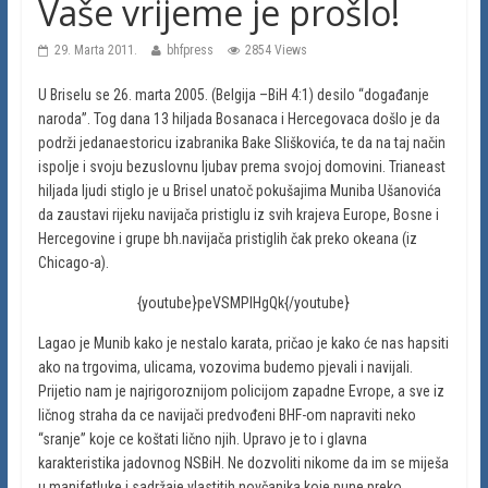
Vaše vrijeme je prošlo!
29. Marta 2011.
bhfpress
2854 Views
U Briselu se 26. marta 2005. (Belgija –BiH 4:1) desilo “događanje
naroda”. Tog dana 13 hiljada Bosanaca i Hercegovaca došlo je da
podrži jedanaestoricu izabranika Bake Sliškovića, te da na taj način
ispolje i svoju bezuslovnu ljubav prema svojoj domovini. Trianeast
hiljada ljudi stiglo je u Brisel unatoč pokušajima Muniba Ušanovića
da zaustavi rijeku navijača pristiglu iz svih krajeva Europe, Bosne i
Hercegovine i grupe bh.navijača pristiglih čak preko okeana (iz
Chicago-a).
{youtube}peVSMPIHgQk{/youtube}
Lagao je Munib kako je nestalo karata, pričao je kako će nas hapsiti
ako na trgovima, ulicama, vozovima budemo pjevali i navijali.
Prijetio nam je najrigoroznijom policijom zapadne Evrope, a sve iz
ličnog straha da ce navijači predvođeni BHF-om napraviti neko
“sranje” koje ce koštati lično njih. Upravo je to i glavna
karakteristika jadovnog NSBiH. Ne dozvoliti nikome da im se miješa
u manifetluke i sadržaje vlastitih novčanika koje pune preko