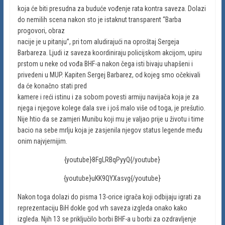
koja će biti presudna za buduće vođenje rata kontra saveza. Dolazi
do nemilih scena nakon sto je istaknut transparent “Barba
progovori, obraz
nacije je u pitanju”, pri tom aludirajući na oproštaj Sergeja
Barbareza. Ljudi iz saveza koordiniraju policijskom akcijom, upiru
prstom u neke od vođa BHF-a nakon čega isti bivaju uhapšeni i
privedeni u MUP. Kapiten Sergej Barbarez, od kojeg smo očekivali
da će konačno stati pred
kamere i reći istinu i za sobom povesti armiju navijača koja je za
njega i njegove kolege dala sve i još malo više od toga, je prešutio.
Nije htio da se zamjeri Munibu koji mu je valjao prije u životu i time
bacio na sebe mrlju koja je zasjenila njegov status legende među
onim najvjernijim.
{youtube}8FgLRBqPyyQ{/youtube}
{youtube}uKK9QYXasvg{/youtube}
Nakon toga dolazi do pisma 13-orice igrača koji odbijaju igrati za
reprezentaciju BiH dokle god vrh saveza izgleda onako kako
izgleda. Njih 13 se priključilo borbi BHF-a u borbi za ozdravljenje