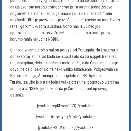
puta poniženi od svog naroda, ostali smo da se borimo za pravdu i
da upravo tom narodu pomognemo pri stvaranju jedne zdrave
nogometne sredine u kojoj garancija za uspjeh neće biti “tatin
novčanik”. BHF je preživio, ali je iz “Ćirine ere” izašao sa mnoštvom
rana i gorkim ukusom u ustima. No to nas je učinilo još
upornijim i dalo nam još veću želju da uspijemo u borbi protiv
korumpiranih neljudi iz NSBiH.
Ćirino je vrijeme prošlo nakon poraza od Portugala. Na kraju mu je
dohakao taj isti narod kada se ispostavilo da za uspjeh treba red,
rad, disciplina, dobra zaleđina i malo sreće, a da Ćirina magija nije
dovoljna da bi se otišlo na neko veliko takmičenje. Pobjeđivala se
Estonija, Belgija, Armenija, ali se i gubilo od NK Rijeke, Irana,
Turske. Iza Ćire je ostala jedna velika praznina, pogotovo u srcima
amatera iz NSBiH, jer su znali da je Ćiro bio garant njihovog
ostanka.
{youtube}epKEsegG0ZQ{/youtube}
{youtube}oQwpysLyMmU{/youtube}
{youtube}BkiLK3mJ_Fg{/youtube}