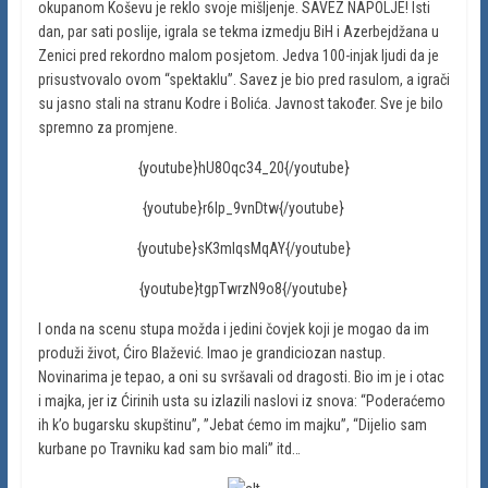
okupanom Koševu je reklo svoje mišljenje. SAVEZ NAPOLJE! Isti
dan, par sati poslije, igrala se tekma izmedju BiH i Azerbejdžana u
Zenici pred rekordno malom posjetom. Jedva 100-injak ljudi da je
prisustvovalo ovom “spektaklu”. Savez je bio pred rasulom, a igrači
su jasno stali na stranu Kodre i Bolića. Javnost također. Sve je bilo
spremno za promjene.
{youtube}hU8Oqc34_20{/youtube}
{youtube}r6Ip_9vnDtw{/youtube}
{youtube}sK3mlqsMqAY{/youtube}
{youtube}tgpTwrzN9o8{/youtube}
I onda na scenu stupa možda i jedini čovjek koji je mogao da im
produži život, Ćiro Blažević. Imao je grandiciozan nastup.
Novinarima je tepao, a oni su svršavali od dragosti. Bio im je i otac
i majka, jer iz Ćirinih usta su izlazili naslovi iz snova: “Poderaćemo
ih k’o bugarsku skupštinu”, ”Jebat ćemo im majku”, “Dijelio sam
kurbane po Travniku kad sam bio mali” itd…