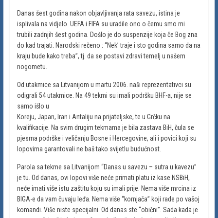
Danas šest godina nakon objavljivanja rata savezu, istina je
isplivala na vidjelo. UEFA i FIFA su uradile ono o čemu smo mi
trubili zadnjih šest godina. Došlo je do suspenzije koja če Bog zna
do kad trajati. Narodski rečeno : “Nek’ traje i sto godina samo da na
kraju bude kako treba”, tj. da se postavi zdravi temelj u našem
nogometu.
Od utakmice sa Litvanijom u martu 2006. naši reprezentativci su
odigrali 54 utakmice. Na 49 tekmi su imali podršku BHF-a, nije se
samo išlo u
Koreju, Japan, Iran i Antaliju na prijateljske, te u Grčku na
kvalifikacije. Na svim drugim tekmama je bila zastava BiH, čula se
pjesma podrške i veličanju Bosne i Hercegovine, ali i povici koji su
lopovima garantovali ne baš tako svijetlu budućnost.
Parola sa tekme sa Litvanijom “Danas u savezu – sutra u kavezu”
je tu. Od danas, ovi lopovi više neće primati platu iz kase NSBiH,
neće imati više istu zaštitu koju su imali prije. Nema više mrcina iz
BIGA-e da vam čuvaju leđa. Nema više “kornjača” koji rade po vašoj
komandi. Više niste specijalni. Od danas ste “obični”. Sada kada je