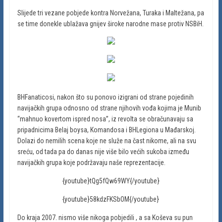
Slijede tri vezane pobjede kontra Norvežana, Turaka i Maltežana, pa
se time donekle ublažava gnijev široke narodne mase protiv NSBiH.
BHFanaticosi, nakon što su ponovo izigrani od strane pojedinih
navijačkih grupa odnosno od strane njihovih vođa kojima je Munib
“mahnuo kovertom ispred nosa”, iz revolta se obračunavaju sa
pripadnicima Belaj boysa, Komandosa i BHLegiona u Mađarskoj.
Dolazi do nemilih scena koje ne služe na čast nikome, ali na svu
sreću, od tada pa do danas nije više bilo većih sukoba između
navijačkih grupa koje podržavaju naše reprezentacije.
{youtube}tQg5fQw69WY{/youtube}
{youtube}58kdzFKSbOM{/youtube}
Do kraja 2007. nismo više nikoga pobjedili , a sa Koševa su pun