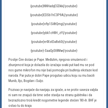
{youtube}NNHadqEGDkk{/youtube}
{youtube}EDSb1hC3P9A{/youtube}
{youtube}v9p1Si8tQmg{/youtube}
{youtube}ybk1cH8H_zY{/youtube}
{youtube}e4XstDa8x60{/youtube}
{youtube}-SaaQySt8Mw{/youtube}
Poslije Ćire došao je Pape. Međutim, njegova smušenost i
zbunjenost koja je dolazila do izražaja svaki put kad mu se pod
nos gurne mikrofon mu nije baš pomogla pri buđenju ekstaze kod
naroda. Par puta je dobri Pape progutao udicu koju su mu bacili
Munib, Iljo, Bogdan i Suljo.
Pozivao je navijače da navijaju za igrače, a ne protiv saveza valjda
ni sam ne znajući da time sebe stavlja na stranu gubitnika i da
bezrazlozno troši kredit nogometne legende stečen ‘80-ih. BHF je
ostao tu do kraja.