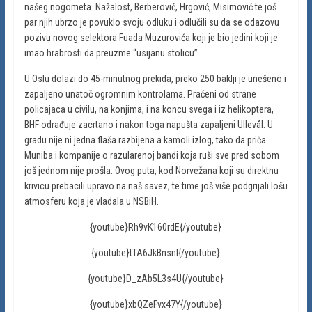
našeg nogometa. Nažalost, Berberović, Hrgović, Misimović te još
par njih ubrzo je povuklo svoju odluku i odlučili su da se odazovu
pozivu novog selektora Fuada Muzurovića koji je bio jedini koji je
imao hrabrosti da preuzme “usijanu stolicu”.
U Oslu dolazi do 45-minutnog prekida, preko 250 baklji je unešeno i
zapaljeno unatoč ogromnim kontrolama. Praćeni od strane
policajaca u civilu, na konjima, i na koncu svega i iz helikoptera,
BHF odrađuje zacrtano i nakon toga napušta zapaljeni Ullevål. U
gradu nije ni jedna flaša razbijena a kamoli izlog, tako da priča
Muniba i kompanije o razularenoj bandi koja ruši sve pred sobom
još jednom nije prošla. Ovog puta, kod Norvežana koji su direktnu
krivicu prebacili upravo na naš savez, te time još više podgrijali lošu
atmosferu koja je vladala u NSBiH.
{youtube}Rh9vK160rdE{/youtube}
{youtube}tTA6JkBnsnI{/youtube}
{youtube}D_zAb5L3s4U{/youtube}
{youtube}xbQZeFvx47Y{/youtube}