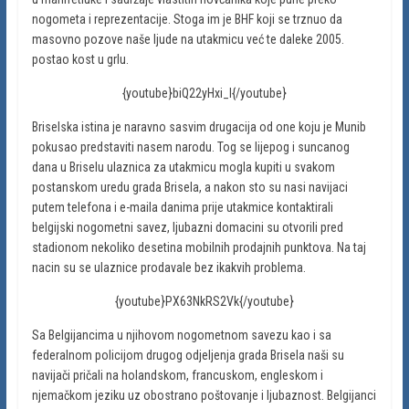
nogometa i reprezentacije. Stoga im je BHF koji se trznuo da
masovno pozove naše ljude na utakmicu već te daleke 2005.
postao kost u grlu.
{youtube}biQ22yHxi_I{/youtube}
Briselska istina je naravno sasvim drugacija od one koju je Munib
pokusao predstaviti nasem narodu. Tog se lijepog i suncanog
dana u Briselu ulaznica za utakmicu mogla kupiti u svakom
postanskom uredu grada Brisela, a nakon sto su nasi navijaci
putem telefona i e-maila danima prije utakmice kontaktirali
belgijski nogometni savez, ljubazni domacini su otvorili pred
stadionom nekoliko desetina mobilnih prodajnih punktova. Na taj
nacin su se ulaznice prodavale bez ikakvih problema.
{youtube}PX63NkRS2Vk{/youtube}
Sa Belgijancima u njihovom nogometnom savezu kao i sa
federalnom policijom drugog odjeljenja grada Brisela naši su
navijači pričali na holandskom, francuskom, engleskom i
njemačkom jeziku uz obostrano poštovanje i ljubaznost. Belgijanci