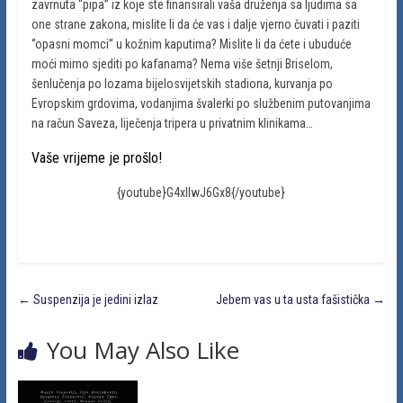
zavrnuta “pipa” iz koje ste finansirali vaša druženja sa ljudima sa
one strane zakona, mislite li da će vas i dalje vjerno čuvati i paziti
‘’opasni momci’’ u kožnim kaputima? Mislite li da ćete i ubuduće
moći mirno sjediti po kafanama? Nema više šetnji Briselom,
šenlučenja po lozama bijelosvijetskih stadiona, kurvanja po
Evropskim grdovima, vodanjima švalerki po službenim putovanjima
na račun Saveza, liječenja tripera u privatnim klinikama…
Vaše vrijeme je prošlo!
{youtube}G4xIIwJ6Gx8{/youtube}
←
Suspenzija je jedini izlaz
Jebem vas u ta usta fašistička
→
You May Also Like