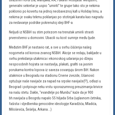
generalni sekretar je uspio “umiriti” te grupe tako sto je nekima
poklonio po kovertu na jednoj neobaveznoj kafi u Holiday Innu, a
nekima je svaku tekmu poklanjao po stotinjak karata kao nagradu
za nedavanje podrške pokrenutoj ideji BHF-a.
Neljudi iz NSBiH su stim potezom na trenutak umirili strasti
prvenstveno u domovini. Ubacili su kost sumnje među ljude.
Međutim BHF je nastavio rat, a sve u svrhu čišćenja našeg
nogometa od korova zvanog NSBiH. Akcije se redaju, bakljade u
svrhu prekidanja utakmica i ekonoskog udaranja po džepu
nesposobnih hojrata se nastavlja, plakati, grafiti sa jasnim
porukama kontra lopova iz saveza osvanjuju širom BiH. Nakon
utakmice u Beogradu na stadionu Crvene zvezde, Ušanović
optužuje naše navijače za napad na srpske navijače(!?), odlazi u
Beograd i potpisuje neku vrstu sporazumnog preuzimanja krivice
na našu stetu. Dakle, ‘’evanđelje po Munibu’’ kaže da je 900
bh.navijača u Beogrdu napalo 55 hiljada Srba (uglavnom četnika,
fašista i sljedbenika genocidne ideologije Karadžića, Mladića,
Miloševića, Šešelja, Arkana….)