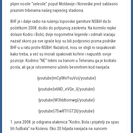
plijen nosile “velesile” poput Moldavije i Norveške pred sablasno
praznim tribinama našeg najvećeg stadiona.
BHF je i dalje radio na rušenju lopovske garniture NSBiH da bi
početkom 2008. došlo do potpunog zaokreta. Na kormilo repke
dolaze Kodro i Bolić, dvije nogometne legende i odmah vraćaju
nazad skoro pa sve igrače koji su bili podpisnici pisma podrške
BHF-u u ratu protiv NSBiH. Nažalost, nisu se stigli ni raspakovati
kako treba, a već su morali spakovati kofere i napustiti svoje
pozicije. Kodrino “NE” tekmi sa Iranom u Teheranu ga je koštalo
posla, ali ga je istovremeno učinilo besmrtnim kod navijača.
{youtube}mCylWeYsuVo{/youtube}
{youtube}x6ND_eVQe_I{/youtube}
{youtube}W3Iddtornwg{/youtube}
{youtube}7Sw8TI1GT2I{/youtube}
1. juna 2008. je odigrana utakmica “Kodro, Bola i prijatelji za spas
bh.fudbala” na Koševu. Oko 20 hiljada navijača na suncem