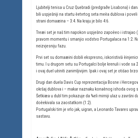
Ljubitelji tenisa u Cruz Quebradi (predgraðe Lisabona) i da
bili uspješniji na startu èetvrtog seta meèa dublova i poveli
strani domaæina – 3:4. Na kraju je bilo 4:6.
Treæi set je naš tim napokon uspješno zapoèeo i istrajao (2
pravom momentu i smanjio vodstvo Portugalaca na 1:2. Na
neizvjesniju fazu.
Prvi set su domaæini dobili ekspresno, iskoristivši èinjeni
timu. I u drugom setu su Portugalci bolje krenuli i vode sa 2
i ovaj duel uèiniti zanimljivijim. Ipak i ovaj set je otišao b
Drugi dan duela Davis Cup reprezentacija Bosne i Hercegovi
okršaj dublova i – makar naznaku konaènog ishoda ovog 
Šetkiæa u dubl tim pokazuje da ¾eli mirniji ulaz u završni d
doèekivala sa zaostatkom (1:2).
Portugalski tim je vrlo jak, uigran, a Leonardo Tavares uprav
sastavu.