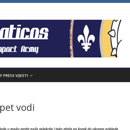
F PRESS VIJESTI
pet vodi
ede u meèu protiv naša selekcije i tako stigla na korak do ukupne pobjede.