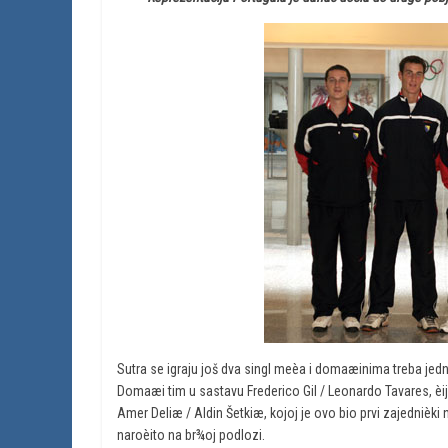
Sutra se igraju još dva singl meèa i domaæinima treba jedn
Domaæi tim u sastavu Frederico Gil / Leonardo Tavares, èiji
Amer Deliæ / Aldin Šetkiæ, kojoj je ovo bio prvi zajednièk
naroèito na br¾oj podlozi.