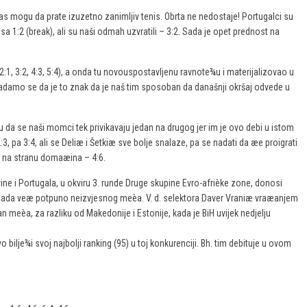
nas mogu da prate izuzetno zanimljiv tenis. Obrta ne nedostaje! Portugalci su
 sa 1:2 (break), ali su naši odmah uzvratili – 3:2. Sada je opet prednost na
:1, 3:2, 4:3, 5:4), a onda tu novouspostavljenu ravnote¾u i materijalizovao u
damo se da je to znak da je naš tim sposoban da današnji okršaj odvede u
cu da se naši momci tek privikavaju jedan na drugog jer im je ovo debi u istom
:3, pa 3:4, ali se Deliæ i Šetkiæ sve bolje snalaze, pa se nadati da æe proigrati
rzo na stranu domaæina – 4:6.
ne i Portugala, u okviru 3. runde Druge skupine Evro-afrièke zone, donosi
sada veæ potpuno neizvjesnog meèa. V. d. selektora Daver Vraniæ vraæanjem
an meèa, za razliku od Makedonije i Estonije, kada je BiH uvijek nedjelju
o bilje¾i svoj najbolji ranking (95) u toj konkurenciji. Bh. tim debituje u ovom