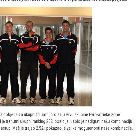
a pobjeda za ukupni trijumf i prolaz u Prvu skupine Evro-afrièke zone.
 je trenutni ukupni ranking 202. pozicija, uspio je nadigrati našu kombinaciju
i nastup. Meè je trajao 2.52 i pokazao je velike moguænosti naše kombinacije,