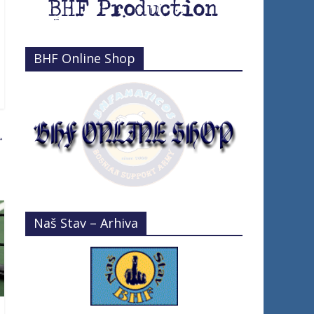
BHF Online Shop
→
Naš Stav – Arhiva