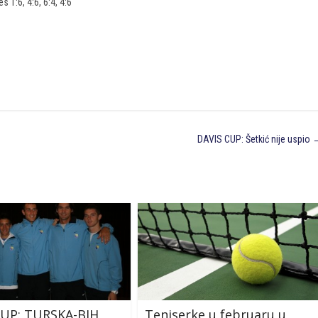
 1:6, 4:6, 6:4, 4:6
DAVIS CUP: Šetkić nije uspio
CUP: TURSKA-BIH,
Teniserke u februaru u