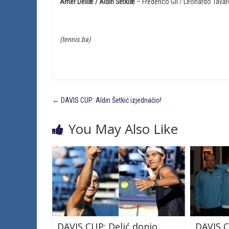
Amer Deliæ / Aldin Šetkiæ
– Frederico Gil / Leonardo Tavares
(tennis.ba)
←
DAVIS CUP: Aldin Šetkić izjednačio!
You May Also Like
DAVIS CUP: Delić donio
DAVIS 