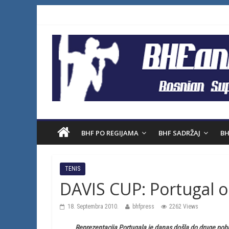
BHF PO REGIJAMA
BHF SADRŽAJ
BH
TENIS
DAVIS CUP: Portugal o
18. Septembra 2010.
bhfpress
2262 Views
Reprezentacija Portugala je danas došla do druge pobj