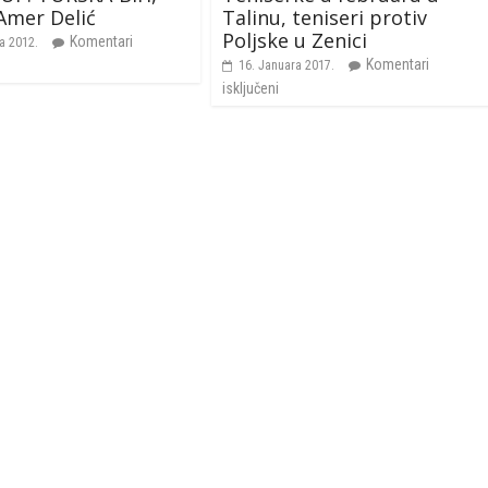
Amer Delić
Talinu, teniseri protiv
Poljske u Zenici
Komentari
a 2012.
Komentari
16. Januara 2017.
isključeni