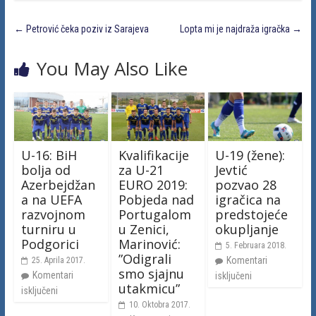
←
Petrović čeka poziv iz Sarajeva
Lopta mi je najdraža igračka
→
You May Also Like
U-16: BiH
Kvalifikacije
U-19 (žene):
bolja od
za U-21
Jevtić
Azerbejdžan
EURO 2019:
pozvao 28
a na UEFA
Pobjeda nad
igračica na
razvojnom
Portugalom
predstojeće
turniru u
u Zenici,
okupljanje
Podgorici
Marinović:
5. Februara 2018.
”Odigrali
Komentari
25. Aprila 2017.
smo sjajnu
Komentari
isključeni
utakmicu”
isključeni
10. Oktobra 2017.