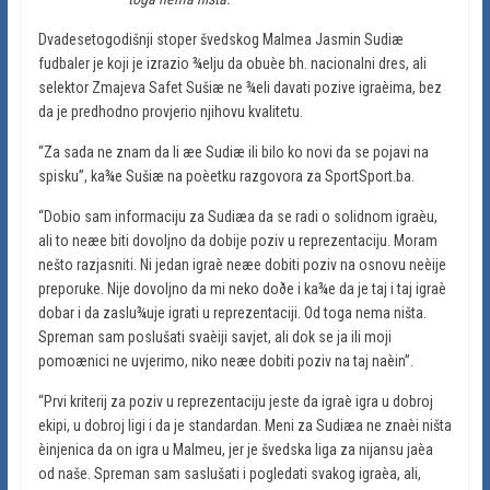
Dvadesetogodišnji stoper švedskog Malmea Jasmin Sudiæ
fudbaler je koji je izrazio ¾elju da obuèe bh. nacionalni dres, ali
selektor Zmajeva Safet Sušiæ ne ¾eli davati pozive igraèima, bez
da je predhodno provjerio njihovu kvalitetu.
“Za sada ne znam da li æe Sudiæ ili bilo ko novi da se pojavi na
spisku”, ka¾e Sušiæ na poèetku razgovora za SportSport.ba.
“Dobio sam informaciju za Sudiæa da se radi o solidnom igraèu,
ali to neæe biti dovoljno da dobije poziv u reprezentaciju. Moram
nešto razjasniti. Ni jedan igraè neæe dobiti poziv na osnovu neèije
preporuke. Nije dovoljno da mi neko doðe i ka¾e da je taj i taj igraè
dobar i da zaslu¾uje igrati u reprezentaciji. Od toga nema ništa.
Spreman sam poslušati svaèiji savjet, ali dok se ja ili moji
pomoænici ne uvjerimo, niko neæe dobiti poziv na taj naèin”.
“Prvi kriterij za poziv u reprezentaciju jeste da igraè igra u dobroj
ekipi, u dobroj ligi i da je standardan. Meni za Sudiæa ne znaèi ništa
èinjenica da on igra u Malmeu, jer je švedska liga za nijansu jaèa
od naše. Spreman sam saslušati i pogledati svakog igraèa, ali,