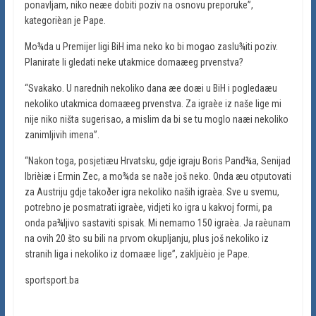
ponavljam, niko neæe dobiti poziv na osnovu preporuke”,
kategorièan je Pape.
Mo¾da u Premijer ligi BiH ima neko ko bi mogao zaslu¾iti poziv.
Planirate li gledati neke utakmice domaæeg prvenstva?
“Svakako. U narednih nekoliko dana æe doæi u BiH i pogledaæu
nekoliko utakmica domaæeg prvenstva. Za igraèe iz naše lige mi
nije niko ništa sugerisao, a mislim da bi se tu moglo naæi nekoliko
zanimljivih imena”.
“Nakon toga, posjetiæu Hrvatsku, gdje igraju Boris Pand¾a, Senijad
Ibrièiæ i Ermin Zec, a mo¾da se naðe još neko. Onda æu otputovati
za Austriju gdje takoðer igra nekoliko naših igraèa. Sve u svemu,
potrebno je posmatrati igraèe, vidjeti ko igra u kakvoj formi, pa
onda pa¾ljivo sastaviti spisak. Mi nemamo 150 igraèa. Ja raèunam
na ovih 20 što su bili na prvom okupljanju, plus još nekoliko iz
stranih liga i nekoliko iz domaæe lige”, zakljuèio je Pape.
sportsport.ba