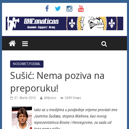
NOGOMET/FUDBAL
Sušić: Nema poziva na
preporuku!
31. Marta 2010.
bhfpress
2699 Views
Iako se u medijima u posljednje vrijeme provlaèi ime
Jasmina Sudiæa, stopera Malmea, kao novog
reprezentativca Bosne i Hercegovine, za sada od
toga nema ništa.