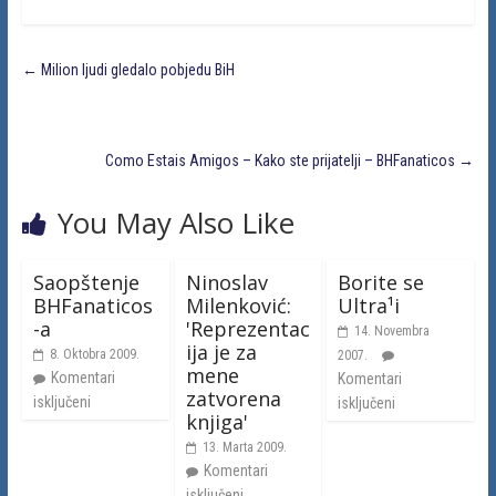
←
Milion ljudi gledalo pobjedu BiH
Como Estais Amigos – Kako ste prijatelji – BHFanaticos
→
You May Also Like
Saopštenje
Ninoslav
Borite se
BHFanaticos
Milenković:
Ultra¹i
-a
'Reprezentac
14. Novembra
ija je za
8. Oktobra 2009.
2007.
mene
Komentari
Komentari
zatvorena
isključeni
isključeni
knjiga'
13. Marta 2009.
Komentari
isključeni