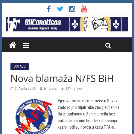
OSTALO
Nova blamaža N/FS BiH
3. Aprila 2009.
bhfpress
2314 Views
Vjerovatno su nakon meèa u Savezu
zadovoljno trljali ruke zbog èinjenice
da je utakmica u Zenici prošla bez
bakljade, samim tim i bez plaæanja
kazni i odlivu novca u kasu FIFA-e.