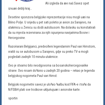
Ali izgleda da æe naš Savez opet
izvuæi deblji kraj…
Desetine sponzora belgijske reprezentacije nisu mogli uæi na
Bilino Polje. U srijedu u pet sati poletio je avion za Sarajevo, na
utakmicu u Zenicu su došli autobusom. Na dolasku su konstatirali
da su mjesta rezervirana za njih ispunjena navijaèima Bosne i
Hercegovine.
Razoèarani Belgijanci, predvoðeni legendarnim Paul van Himstom,
vratili su se autobusom u Sarajevo, gdje su preko TV-a mogli
pogledati zadnjih 10 minuta utakmice.
Ovo je stvarno bilo neodgovorna sa bosanskohercegovaèke
strane. Ovo nisam do¾ivio u zadnjih 20 godina – rekao je legenda
belgijskog nogometa Paul van Himst.
Belgijski nogometni savez je ulo¾io ¾albu kod FIFA-e i tra¾i da
N/FSBiH plati sve troškove ukljuèujuæi i avionske karte.
sportin